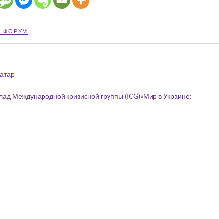
Й ФОРУМ
татар
клад Международной кризисной группы (ICG)«Мир в Украине: