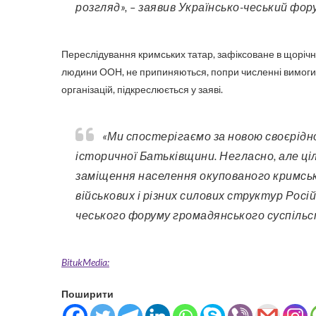
розгляд», – заявив Українсько-чеський фор
Переслідування кримських татар, зафіксоване в щорічн
людини ООН, не припиняються, попри численні вимоги 
організацій, підкреслюється у заяві.
«Ми спостерігаємо за новою своєрідною, гібридною, депортацією кримських татар з їхньої
історичної Батьківщини. Негласно, але ц
заміщення населення окупованого кримсь
військових і різних силових структур Росій
чеського форуму громадянського суспільс
BitukMedia:
Поширити