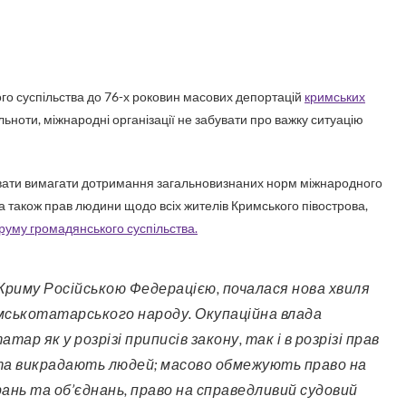
го суспільства до 76-х роковин масових депортацій
кримських
ільноти, міжнародні організації не забувати про важку ситуацію
жувати вимагати дотримання загальновизнаних норм міжнародного
 а також прав людини щодо всіх жителів Кримського півострова,
оруму громадянського суспільства.
мськотатарського народу. Окупаційна влада
р як у розрізі приписів закону, так і в розрізі прав
та викрадають людей; масово обмежують право на
ібрань та об’єднань, право на справедливий судовий