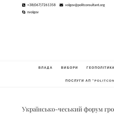
Skip
+38(067)7261358
volgov@politconsultant.org
to
nvolgov
content
ВЛАДА
ВИБОРИ
ГЕОПОЛІТИК
ПОСЛУГИ АП “POLITCO
Українсько-чеський форум гро