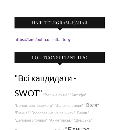
НАШ TELEGRAM-КАНАЛ
https://t.me/politconsultantorg
POLITCONSULTANT ПРО
"Всі кандидати -
SWOT"
"Велика сімка"
"Антифа"
"Воля"
"Волонтери перемоги"
"Великовірмени"
"Гречка"
"Голосование на пеньках"
"Варяг"
"Деловая столица"
"Ахметовські"
"Думська"
"Единая