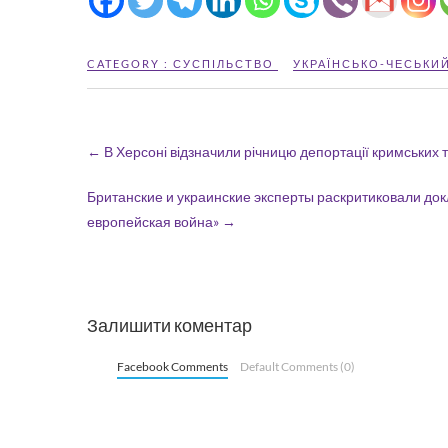
CATEGORY :
СУСПІЛЬСТВО
УКРАЇНСЬКО-ЧЕСЬКИ
←
В Херсоні відзначили річницю депортації кримських 
Британские и украинские эксперты раскритиковали до
европейская война»
→
Залишити коментар
Facebook Comments
Default Comments (0)