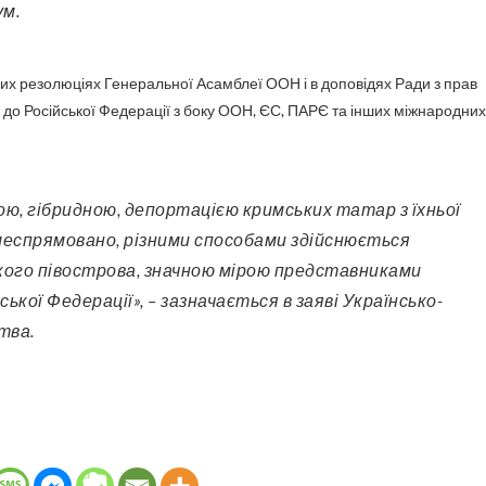
ум.
их резолюціях Генеральної Асамблеї ООН і в доповідях Ради з прав
до Російської Федерації з боку ООН, ЄС, ПАРЄ та інших міжнародних
ілеспрямовано, різними способами здійснюється
кого півострова, значною мірою представниками
ської Федерації», – зазначається в заяві Українсько-
тва.