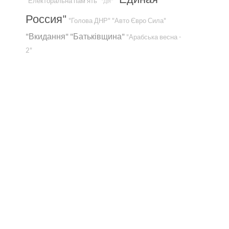
"Електоральна пам'ять"
"Дія"
Россия"
"Голова ДНР"
"Авто Євро Сила"
"Вкидання"
"Батьківщина"
"Арабська весна -
2"