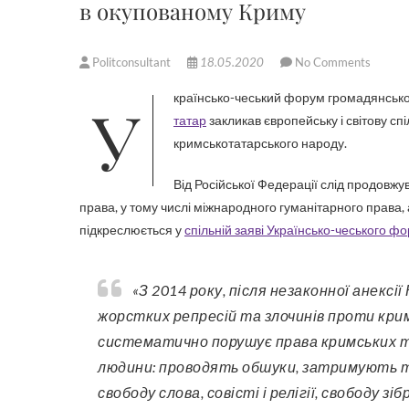
в окупованому Криму
Politconsultant
18.05.2020
No Comments
Українсько-чеський форум громадянсько
татар
закликав європейську і світову сп
кримськотатарського народу.
Від Російської Федерації слід продов
права, у тому числі міжнародного гуманітарного права,
підкреслюється у
спільній заяві Українсько-чеського ф
«З 2014 року, після незаконної анексії Криму Російською Федерацією, почалася нова хвиля
жорстких репресій та злочинів проти кри
систематично порушує права кримських тата
людини: проводять обшуки, затримують 
свободу слова, совісті і релігії, свободу з