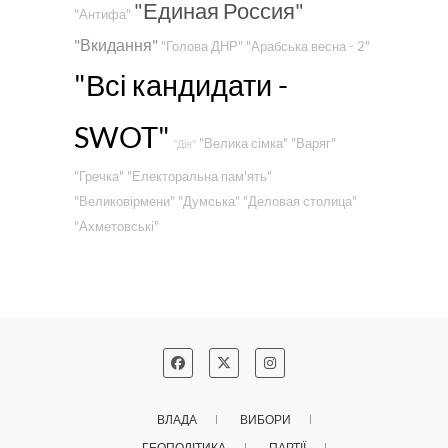
"Единая Россия"
"Антифа"
"Вкидання"
"Голова ДНР"
"Арабська весна - 2"
"Всі кандидати -
SWOT"
"Велика сімка"
"Варяг"
"Дія"
"Гречка"
"Електоральна пам'ять"
"Великовірмени"
"Думська"
"Деловая столица"
"Ахметовські"
ВЛАДА
ВИБОРИ
ГЕОПОЛІТИКА
ПАРТІЇ