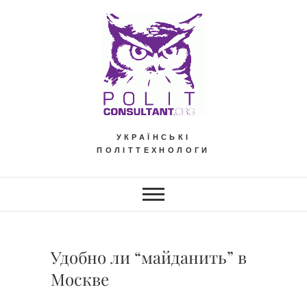
Skip
to
content
УКРАЇНСЬКІ
ПОЛІТТЕХНОЛОГИ
Удобно ли “майданить” в
Москве