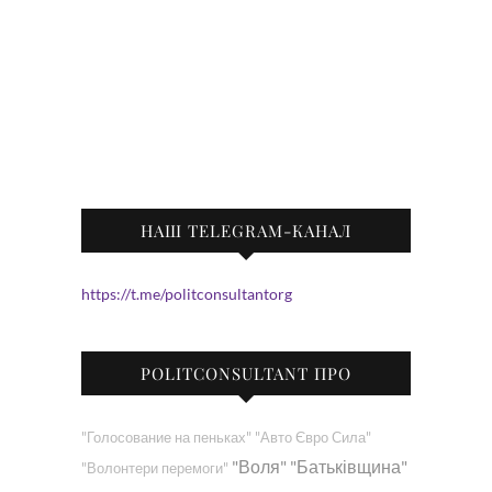
НАШ TELEGRAM-КАНАЛ
https://t.me/politconsultantorg
POLITCONSULTANT ПРО
"Голосование на пеньках"
"Авто Євро Сила"
"Воля"
"Батьківщина"
"Волонтери перемоги"