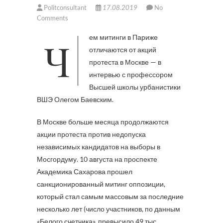
Politconsultant
17.08.2019
No
Comments
Чем митинги в Париже
отличаются от акций
протеста в Москве — в
интервью с профессором
Высшей школы урбанистики
ВШЭ Олегом Баевским.
В Москве больше месяца продолжаются
акции протеста против недопуска
независимых кандидатов на выборы в
Мосгордуму. 10 августа на проспекте
Академика Сахарова прошел
санкционированный митинг оппозиции,
который стал самым массовым за последние
несколько лет (число участников, по данным
«Белого счетчика», превысило 49 тыс.