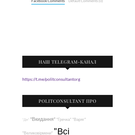
Facebook Comments
Default Comments (0)
НАШ TELEGRAM-КАНАЛ
https://t.me/politconsultantorg
POLITCONSULTANT ПРО
"Вкидання"
"Гречка"
"Варяг"
"Дія"
"Всі
"Великовірмени"