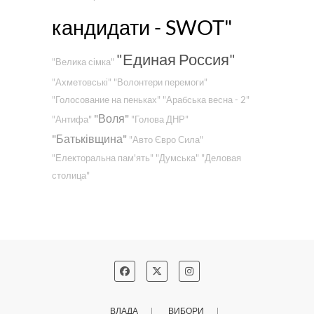
кандидати - SWOT"
"Единая Россия"
"Велика сімка"
"Ахметовські"
"Волонтери перемоги"
"Голосование на пеньках"
"Арабська весна - 2"
"Воля"
"Антифа"
"Голова ДНР"
"Батьківщина"
"Авто Євро Сила"
"Електоральна пам'ять"
"Думська"
"Деловая
столица"
ВЛАДА
ВИБОРИ