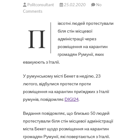
Politconsultant
25.02.2020
No
Comments
Півсотні людей протестували
біля стін місцевої
адміністрації через
розміщення на карантин
громадян Румунії, яких
евакуюють з Італії.
У румунському місті Бекет в неділю, 23
лютого, відбулися протести проти
розміщення на карантин приїжджих з Італії
румунів, повідомляє
DIGI24
.
Видання повідомляє, що близько 50 людей
протестували біля стін місцевої адміністрації
міста Бекет щодо розміщення на карантин
громадян Румунії, які повертаються з Італії.