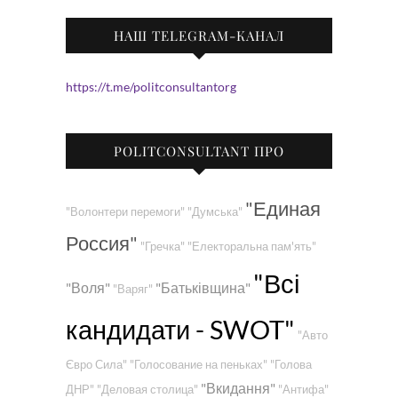
НАШ TELEGRAM-КАНАЛ
https://t.me/politconsultantorg
POLITCONSULTANT ПРО
"Единая
"Волонтери перемоги"
"Думська"
Россия"
"Гречка"
"Електоральна пам'ять"
"Всі
"Воля"
"Батьківщина"
"Варяг"
кандидати - SWOT"
"Авто
Євро Сила"
"Голосование на пеньках"
"Голова
"Вкидання"
ДНР"
"Деловая столица"
"Антифа"