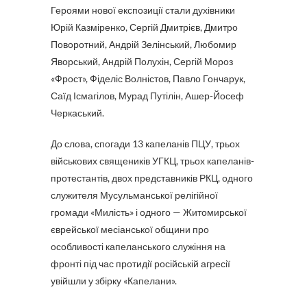
Героями нової експозиції стали духівники
Юрій Казміренко, Сергій Дмитрієв, Дмитро
Поворотний, Андрій Зелінський, Любомир
Яворський, Андрій Полухін, Сергій Мороз
«Фрост», Фіделіс Волністов, Павло Гончарук,
Саїд Ісмагілов, Мурад Путілін, Ашер-Йосеф
Черкаський.
До слова, спогади 13 капеланів ПЦУ, трьох
військових священиків УГКЦ, трьох капеланів-
протестантів, двох представників РКЦ, одного
служителя Мусульманської релігійної
громади «Милість» і одного — Житомирської
єврейської месіанської общини про
особливості капеланського служіння на
фронті під час протидії російській агресії
увійшли у збірку «Капелани».