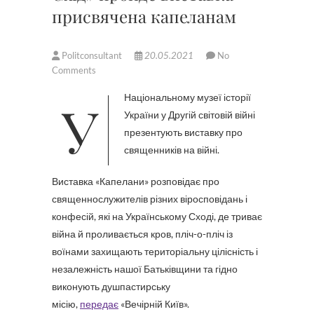
присвячена капеланам
Politconsultant
20.05.2021
No
Comments
У Національному музеї історії
України у Другій світовій війні
презентують виставку про
священників на війні.
Виставка «Капелани» розповідає про
священнослужителів різних віросповідань і
конфесій, які на Українському Сході, де триває
війна й проливається кров, пліч-о-пліч із
воїнами захищають територіальну цілісність і
незалежність нашої Батьківщини та гідно
виконують душпастирську
місію,
передає
«Вечірній Київ».