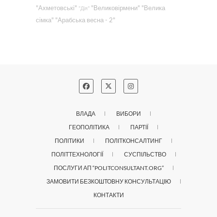
"Ахметовські"
"Великовірмени"
"Велика
"Дія"
сімка"
"Арабська весна - 2"
ВЛАДА
ВИБОРИ
ГЕОПОЛІТИКА
ПАРТІЇ
ПОЛІТИКИ
ПОЛІТКОНСАЛТИНГ
ПОЛІТТЕХНОЛОГІЇ
СУСПІЛЬСТВО
ПОСЛУГИ АП “POLITCONSULTANT.ORG”
ЗАМОВИТИ БЕЗКОШТОВНУ КОНСУЛЬТАЦІЮ
КОНТАКТИ