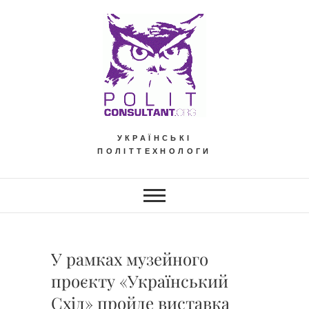
Skip
to
content
УКРАЇНСЬКІ
ПОЛІТТЕХНОЛОГИ
У рамках музейного
проєкту «Український
Схід» пройде виставка