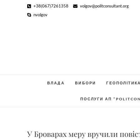
Skip
+38(067)7261358
volgov@politconsultant.org
to
nvolgov
content
ВЛАДА
ВИБОРИ
ГЕОПОЛІТИК
ПОСЛУГИ АП “POLITCO
У Броварах меру вручили повіс