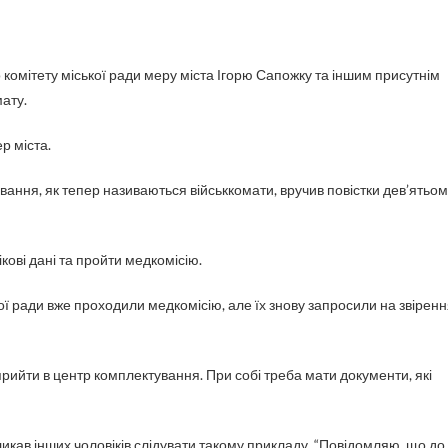
мату.
р міста.
ання, як тепер називаються військкомати, вручив повістки дев’ятьом
кові дані та пройти медкомісію.
кої ради вже проходили медкомісію, але їх знову запросили на звірен
рийти в центр комплектування. При собі треба мати документи, які
кликав інших чоловіків слідувати такому прикладу. “Повідомляю, що до