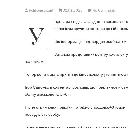
Politconsultant
31.01.2023
No Comments
У Броварах під час засідання виконавчого комітету міської ради меру міста Ігорю Сапожку та іншим присутнім
чоловікам вручили повістки до військко
Цю інформацію підтвердив особисто ме
Загалом представник центру комплектув
чоловікам.
Тепер вони мають прийти до військкомату уточнити облі
Ігор Сапожко в коментарі розповів, що працівники місь
обліку військової служби.
Після отримання повістки потрібно упродовж 48 годин п
посвідчують особу.
Згодом він написав, що вже побував у військкоматі і за