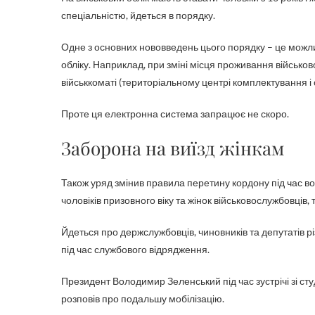
спеціальністю, йдеться в порядку.
Одне з основних нововведень цього порядку – це можли
обліку. Наприклад, при зміні місця проживання військов
військкоматі (територіальному центрі комплектування і 
Проте ця електронна система запрацює не скоро.
Заборона на виїзд жінкам
Також уряд змінив правила перетину кордону під час в
чоловіків призовного віку та жінок військовослужбовців, 
Йдеться про держслужбовців, чиновників та депутатів 
під час службового відрядження.
Президент Володимир Зеленський під час зустрічі зі ст
розповів про подальшу мобілізацію.