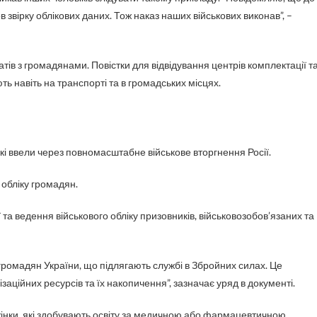
 звірку облікових даних. Тож наказ наших військових виконав”, –
тів з громадянами. Повістки для відвідування центрів комплектації т
ь навіть на транспорті та в громадських місцях.
 які ввели через повномасштабне військове вторгнення Росії.
 обліку громадян.
та ведення військового обліку призовників, військовозобов’язаних та
громадян України, що підлягають службі в Збройних силах. Це
аційних ресурсів та їх накопичення”, зазначає уряд в документі.
і жінки, які здобувають освіту за медичною або фармацевтичною