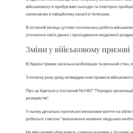
військкомату я прибув вже сьогодні та повторно пройшов
написав він в офіційному каналі в телеграм.
В останній місяць суттєво посилилась робота військкома
уточнення своїх даних і проходження медкомісії роздают
Зміни у військовому призові
В Україні триває загальна мобілізація та воєнний стан,
З початку року уряд затвердив нові правила військового
Про це йдеться у постанові №1487 “Порядок організації 
резервістів”.
У ньому детально прописані механізми взяття на облік 
робиться з метою “визначення наявних людських мобіліз
На військовий облік мають ставати чоловіки з 16 років 