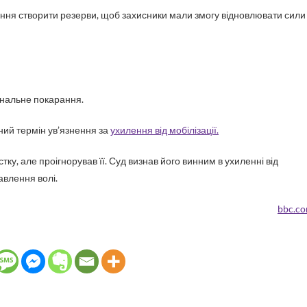
ання створити резерви, щоб захисники мали змогу відновлювати сили
мінальне покарання.
ьний термін ув’язнення за
ухилення від мобілізації.
ку, але проігнорував її. Суд визнав його винним в ухиленні від
бавлення волі.
bbc.c