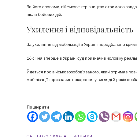
За його словами, військове керівництво отримало завд
після бойових дій.
Ухилення і відповідальність
За ухиляння від мобілізації в Україні передбачено кри
16 січня вперше в Україні суд призначив чоловіку реал
Йдеться про військовозобов’язаного, який отримав повіст
мобілізації і призначив покарання у вигляді 3 років поз
Поширити
CATEGORY :
ВЛАДА
БРОВАРИ