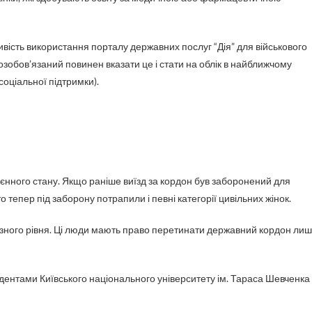
вість використання порталу державних послуг “Дія” для військового
озобов’язаний повинен вказати це і стати на облік в найближчому
соціальної підтримки).
оєнного стану. Якщо раніше виїзд за кордон був заборонений для
то тепер під заборону потрапили і певні категорії цивільних жінок.
різного рівня. Ці люди мають право перетинати державний кордон ли
удентами Київського національного університету ім. Тараса Шевченка