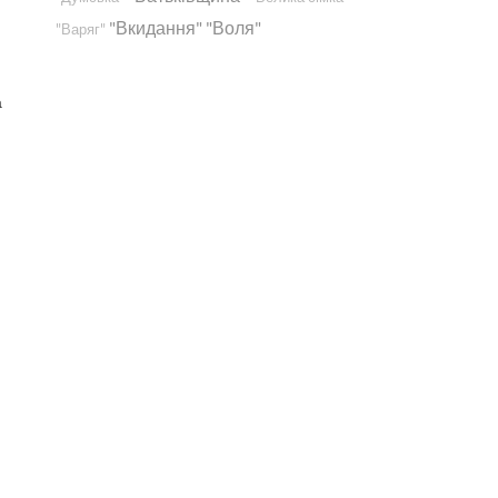
"Вкидання"
"Воля"
"Варяг"
а