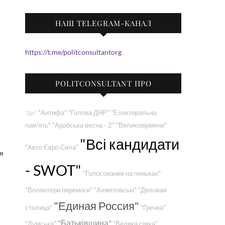
НАШ TELEGRAM-КАНАЛ
https://t.me/politconsultantorg
POLITCONSULTANT ПРО
"Антифа"
"Голова ДНР"
"Електоральна
"Дія"
пам'ять"
"Арабська весна - 2"
"Великовірмени"
"Всі кандидати
"Авто Євро Сила"
ня
- SWOT"
"Голосование на пеньках"
"Волонтери перемоги"
"Ахметовські"
"Деловая
"Единая Россия"
столица"
"Гречка"
"Батьківщина"
"Думська"
"Велика сімка"