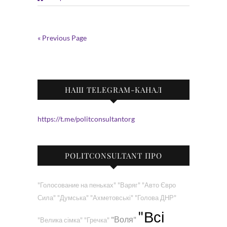
« Previous Page
НАШ TELEGRAM-КАНАЛ
https://t.me/politconsultantorg
POLITCONSULTANT ПРО
"Голосование на пеньках"
"Варяг"
"Авто Євро
Сила"
"Думська"
"Ахметовські"
"Голова ДНР"
"Всі
"Воля"
"Велика сімка"
"Гречка"