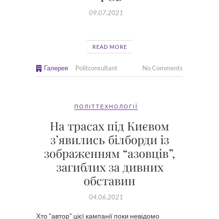
09.07.2021
READ MORE
Галерея
Politconsultant
No Comments
ПОЛІТТЕХНОЛОГІЇ
На трасах під Києвом
з’явились білборди із
зображенням “азовців”,
загиблих за дивних
обставин
04.06.2021
Хто “автор” цієї кампанії поки невідомо