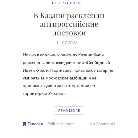
БЕЗ РУБРИКИ
В Казани расклеили
антироссийские
листовки
11.07.2023
Ночью в спальных районах Казани были
расклеены листовки движения «Свободный
Идель-Урал». Партизаны призывают татар не
умирать за московские амбиции и не
принимать участия во вторжении на
территорию Украины.
READ MORE
Галерея
Politconsultant
No Comments