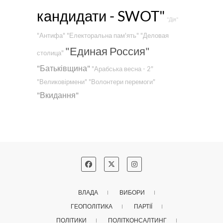
кандидати - SWOT"
"Дія"
"Антифа"
"Електоральна пам'ять"
"Деловая
"Единая Россия"
столица"
"Батьківщина"
"Арабська весна - 2"
"Великовірмени"
"Волонтери перемоги"
"Вкидання"
ВЛАДА
ВИБОРИ
ГЕОПОЛІТИКА
ПАРТІЇ
ПОЛІТИКИ
ПОЛІТКОНСАЛТИНГ