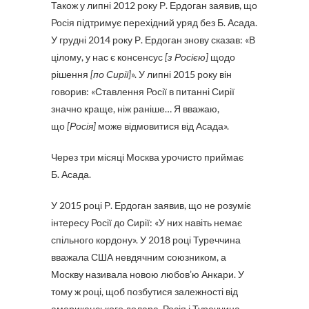
Також у липні 2012 року Р. Ердоган заявив, що
Росія підтримує перехідний уряд без Б. Асада.
У грудні 2014 року Р. Ердоган знову сказав: «В
цілому, у нас є консенсус
[з Росією]
щодо
рішення
[по Сирії]
». У липні 2015 року він
говорив: «Ставлення Росії в питанні Сирії
значно краще, ніж раніше… Я вважаю,
що
[Росія]
може відмовитися від Асада».
Через три місяці Москва урочисто приймає
Б. Асада.
У 2015 році Р. Ердоган заявив, що не розуміє
інтересу Росії до Сирії: «У них навіть немає
спільного кордону». У 2018 році Туреччина
вважала США невдячним союзником, а
Москву називала новою любов’ю Анкари. У
тому ж році, щоб позбутися залежності від
американського долара, Росія і Туреччина