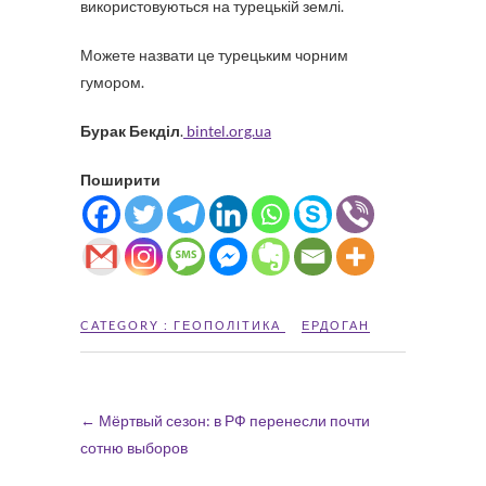
використовуються на турецькій землі.
Можете назвати це турецьким чорним
гумором.
Бурак Бекділ
.
bintel.org.ua
Поширити
CATEGORY :
ГЕОПОЛІТИКА
ЕРДОГАН
←
Мёртвый сезон: в РФ перенесли почти
сотню выборов