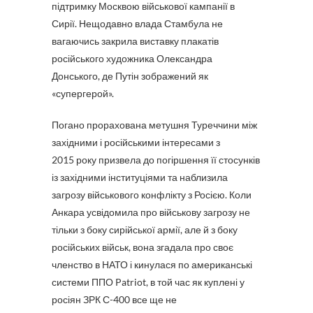
підтримку Москвою військової кампанії в
Сирії. Нещодавно влада Стамбула не
вагаючись закрила виставку плакатів
російського художника Олександра
Донського, де Путін зображений як
«супергерой».
Погано прорахована метушня Туреччини між
західними і російськими інтересами з
2015 року призвела до погіршення її стосунків
із західними інституціями та наблизила
загрозу військового конфлікту з Росією. Коли
Анкара усвідомила про військову загрозу не
тільки з боку сирійської армії, але й з боку
російських військ, вона згадала про своє
членство в НАТО і кинулася по американські
системи ППО Patriot, в той час як куплені у
росіян ЗРК С-400 все ще не