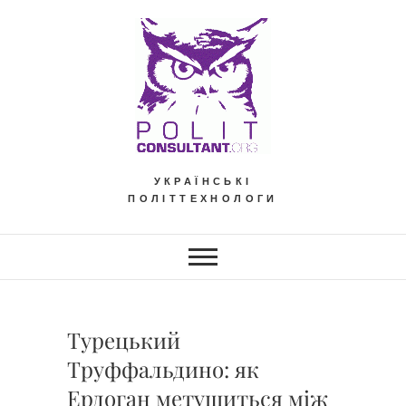
Skip
to
content
УКРАЇНСЬКІ
ПОЛІТТЕХНОЛОГИ
Турецький
Труффальдино: як
Ердоган метушиться між