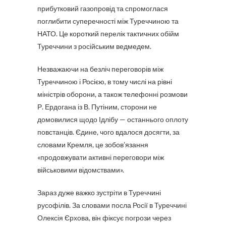
прибутковий газопровід та спромоглася
поглибити суперечності між Туреччиною та
НАТО. Це короткий перелік тактичних обійм
Туреччини з російським ведмедем.
Незважаючи на безліч переговорів між
Туреччиною і Росією, в тому числі на рівні
міністрів оборони, а також телефонні розмови
Р. Ердогана із В. Путіним, сторони не
домовилися щодо Ідлібу — останнього оплоту
повстанців. Єдине, чого вдалося досягти, за
словами Кремля, це зобов’язання
«продовжувати активні переговори між
військовими відомствами».
Зараз дуже важко зустріти в Туреччині
русофілів. За словами посла Росії в Туреччині
Олексія Єрхова, він фіксує погрози через