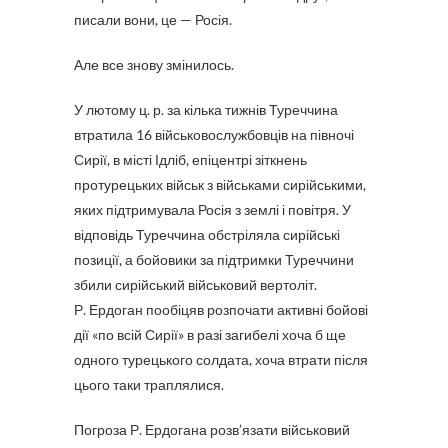
писали вони, це — Росія.
Але все знову змінилось.
У лютому ц. р. за кілька тижнів Туреччина
втратила 16 військовослужбовців на півночі
Сирії, в місті Ідліб, епіцентрі зіткнень
протурецьких військ з військами сирійськими,
яких підтримувала Росія з землі і повітря. У
відповідь Туреччина обстріляла сирійські
позиції, а бойовики за підтримки Туреччини
збили сирійський військовий вертоліт.
Р. Ердоган пообіцяв розпочати активні бойові
дії «по всій Сирії» в разі загибелі хоча б ще
одного турецького солдата, хоча втрати після
цього таки траплялися.
Погроза Р. Ердогана розв’язати військовий