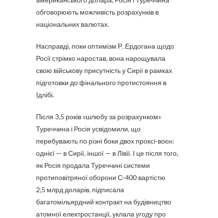
обговорюють можливість розрахунків в
національних валютах.
Насправді, поки оптимізм Р. Ердогана щодо
Росії стрімко наростав, вона нарощувала
свою військову присутність у Сирії в рамках
підготовки до фінального протистояння в
Ідлібі.
Після 3,5 років «шлюбу за розрахунком»
Туреччина і Росія усвідомили, що
перебувають по різні боки двох проксі-воєн:
однієї — в Сирії, іншої — в Лівії. І це після того,
як Росія продала Туреччині системи
протиповітряної оборони С-400 вартістю
2,5 млрд доларів, підписала
багатомільярдний контракт на будівництво
атомної електростанції, уклала угоду про