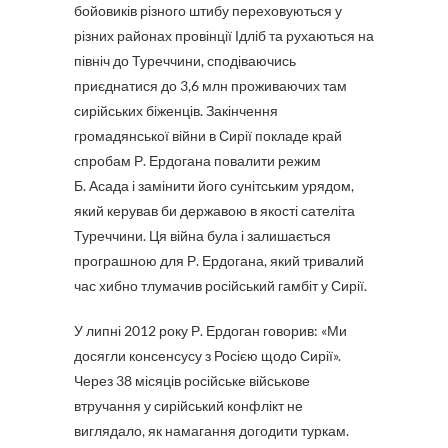
бойовиків різного штибу переховуються у
різних районах провінції Ідліб та рухаються на
північ до Туреччини, сподіваючись
приєднатися до 3,6 млн проживаючих там
сирійських біженців. Закінчення
громадянської війни в Сирії покладе край
спробам Р. Ердогана повалити режим
Б. Асада і замінити його сунітським урядом,
який керував би державою в якості сателіта
Туреччини. Ця війна була і залишається
програшною для Р. Ердогана, який тривалий
час хибно тлумачив російський гамбіт у Сирії.
У липні 2012 року Р. Ердоган говорив: «Ми
досягли консенсусу з Росією щодо Сирії».
Через 38 місяців російське військове
втручання у сирійський конфлікт не
виглядало, як намагання догодити туркам.