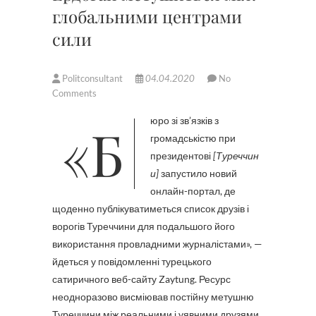
глобальними центрами
сили
Politconsultant
04.04.2020
No
Comments
«Бюро зі зв’язків з
громадськістю при
президентові
[Туреччин
и]
запустило новий
онлайн-портал, де
щоденно публікуватиметься список друзів і
ворогів Туреччини для подальшого його
використання провладними журналістами», —
йдеться у повідомленні турецького
сатиричного веб-сайту Zaytung. Ресурс
неодноразово висміював постійну метушню
Туреччини між реальними і уявними друзями