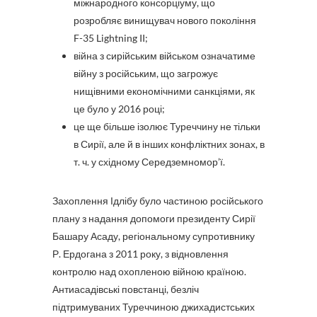
міжнародного консорціуму, що
розробляє винищувач нового покоління
F-35 Lightning II;
війна з сирійським військом означатиме
війну з російським, що загрожує
нищівними економічними санкціями, як
це було у 2016 році;
це ще більше ізолює Туреччину не тільки
в Сирії, але й в інших конфліктних зонах, в
т. ч. у східному Середземномор’ї.
Захоплення Ідлібу було частиною російського
плану з надання допомоги президенту Сирії
Башару Асаду, регіональному супротивнику
Р. Ердогана з 2011 року, з відновлення
контролю над охопленою війною країною.
Антиасадівські повстанці, безліч
підтримуваних Туреччиною джихадистських