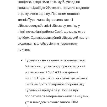
конфлікт, якщо сили режиму Б. Асада не
залишать Ідліб до 29 лютого, не мала жодного
стримуючого ефекту. Протягом останніх
тижнів Туреччина відправила тисячі
військовослужбовців і військову техніку у
північно-західні райони Сирії, що межують з
Ідлібом. Однак масштабний військовий наступ
видається малоймовірним через низку
причин:
Туреччина не наважується кинути своїх
бійців у наступ через добре захищений
російськими ЗРК С-400 повітряний
простір Сирії. За іронією долі, це та сама
система протиповітряної оборони, яку
Туреччина придбала у Росії, за що і
поплатилася американськими санкціями,
у т. ч. виходом з очолюваного США