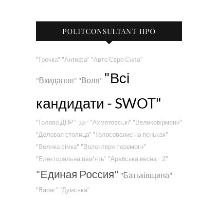
POLITCONSULTANT ПРО
"Гречка"
"Антифа"
"Авто Євро Сила"
"Всі
"Вкидання"
"Воля"
кандидати - SWOT"
"Голова ДНР"
"Ахметовські"
"Великовірмени"
"Дія"
"Деловая столица"
"Голосование на пеньках"
"Велика сімка"
"Волонтери перемоги"
"Електоральна пам'ять"
"Арабська весна - 2"
"Единая Россия"
"Батьківщина"
"Варяг"
"Думська"