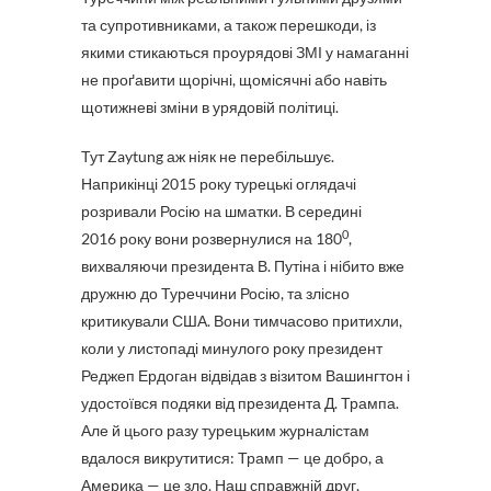
та супротивниками, а також перешкоди, із
якими стикаються проурядові ЗМІ у намаганні
не проґавити щорічні, щомісячні або навіть
щотижневі зміни в урядовій політиці.
Тут Zaytung аж ніяк не перебільшує.
Наприкінці 2015 року турецькі оглядачі
розривали Росію на шматки. В середині
0
2016 року вони розвернулися на 180
,
вихваляючи президента В. Путіна і нібито вже
дружню до Туреччини Росію, та злісно
критикували США. Вони тимчасово притихли,
коли у листопаді минулого року президент
Реджеп Ердоган відвідав з візитом Вашингтон і
удостоївся подяки від президента Д. Трампа.
Але й цього разу турецьким журналістам
вдалося викрутитися: Трамп — це добро, а
Америка — це зло. Наш справжній друг,