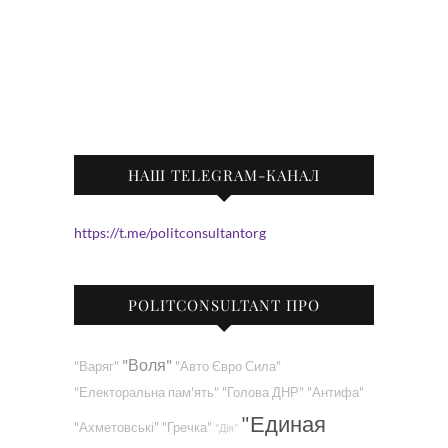
НАШ TELEGRAM-КАНАЛ
https://t.me/politconsultantorg
POLITCONSULTANT ПРО
"Воля"
"Варяг"
"Авто Євро Сила"
"Електоральна пам'ять"
"Голова ДНР"
"Антифа"
"Единая
"Ахметовські"
"Гречка"
"Дія"