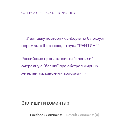
CATEGORY :
СУСПІЛЬСТВО
←
У випадку повторних виборів на 87 окрузі
перемагає Шевченко, – група “РЕЙТИНГ”
Российские пропагандисты “слепили”
очередную “басню” про обстрел мирных
жителей украинскими войсками
→
Залишити коментар
Facebook Comments
Default Comments (0)