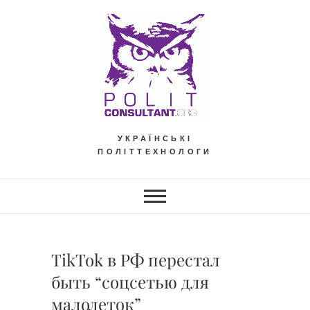
Skip
to
content
УКРАЇНСЬКІ
ПОЛІТТЕХНОЛОГИ
TikTok в РФ перестал
быть “соцсетью для
малолеток”