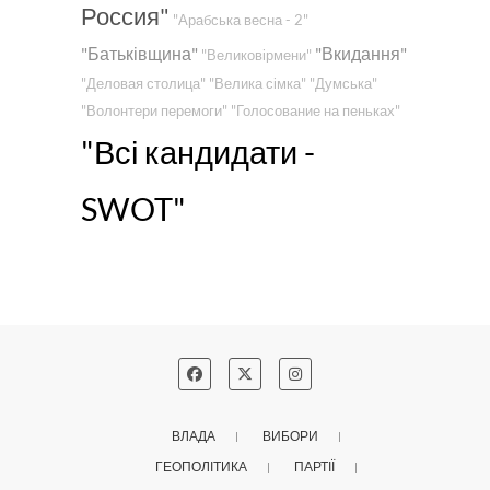
Россия"
"Арабська весна - 2"
"Батьківщина"
"Вкидання"
"Великовірмени"
"Деловая столица"
"Велика сімка"
"Думська"
"Волонтери перемоги"
"Голосование на пеньках"
"Всі кандидати -
SWOT"
ВЛАДА
ВИБОРИ
ГЕОПОЛІТИКА
ПАРТІЇ