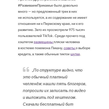
#РазвиваемПрикамье было довольно
много — но предложенный трек в них
не используется, а их содержание не имеет
отношения ни к Пермскому краю, ни к его
развитию. Зато их просмотрели 975 тысяч
пользователей TikTok . Среди прочего под
хэштегом
размещены
пляски человека
в костюме покемона Пикачу,
советы
о выборе
кредита, а также обычные тикток-
шутки
.
„По структуре видно, что
это обычный платный
челлендж: нашли пять блогеров,
попросили их записать по видео
и выложить под хештегом.
Скачали бесплатный бит