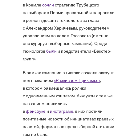
в Кремле
сочли
стратегию Трубецкого
на выборах в Перми провальной и направили
в регион «десант» технологов во главе
с Александром Харичевым, руководителем
управлениям по делам Госсовета (именно
оно курирует выборные кампании). Среди
технологов
были
и представители «Бакстер-
групп».
В рамках кампании в тиктоке создали аккаунт
под названием
«Развиваем Прикамье»
,
в котором размещались ролики
с одноименным хэштегом. Аккаунты с тем же
названием появились
в
фейсбуке
и
инстаграме
, в них постили
позитивные новости об инициативах краевых
властей, формально предвыборной агитации
там не было.