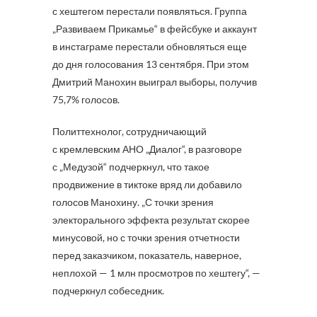
с хештегом перестали появляться. Группа
„Развиваем Прикамье“ в фейсбуке и аккаунт
в инстаграме перестали обновляться еще
до дня голосования 13 сентября. При этом
Дмитрий Манохин выиграл выборы, получив
75,7% голосов.
Политтехнолог, сотрудничающий
с кремлевским АНО „Диалог“, в разговоре
с „Медузой“ подчеркнул, что такое
продвижение в тиктоке вряд ли добавило
голосов Манохину. „С точки зрения
электорального эффекта результат скорее
минусовой, но с точки зрения отчетности
перед заказчиком, показатель, наверное,
неплохой — 1 млн просмотров по хештегу“, —
подчеркнул собеседник.