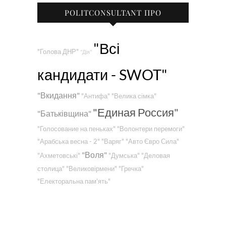
POLITCONSULTANT ПРО
"Всі
"Голова ДНР"
"Дія"
кандидати - SWOT"
"Вкидання"
"Антифа"
"Велика сімка"
"Единая Россия"
"Батьківщина"
"Голосование на пеньках"
"Волонтери перемоги"
"Арабська весна - 2"
"Варяг"
"Авто Євро Сила"
"Воля"
"Ахметовські"
"Думська"
"Деловая
столица"
"Великовірмени"
"Гречка"
"Електоральна пам'ять"