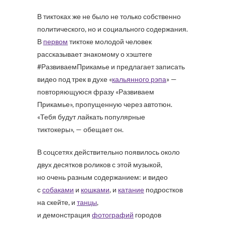
В тиктоках же не было не только собственно
политического, но и социального содержания.
В
первом
тиктоке молодой человек
рассказывает знакомому о хэштеге
#РазвиваемПрикамье и предлагает записать
видео под трек в духе «
кальянного рэпа
» —
повторяющуюся фразу «Развиваем
Прикамье», пропущенную через автотюн.
«Тебя будут лайкать популярные
тиктокеры», — обещает он.
В соцсетях действительно появилось около
двух десятков роликов с этой музыкой,
но очень разным содержанием: и видео
с
собаками
и
кошками
, и
катание
подростков
на скейте, и
танцы
,
и демонстрация
фотографий
городов