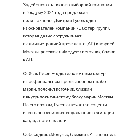
Задействовать тикток в выборной кампании
в Госдуму 2021 года предложил
политтехнолог Дмитрий Гусев, один
из основателей компании «Бакстер-групп»,
которая давно сотрудничает
с администрацией президента (АП) и мэрией
Москвы, рассказал «Медузе» источник, близки
к АП.
Сейчас Гусев — одна из ключевых фигур
в неофициальном предвыборном штабе
мэрии, пояснил источник, близкий
к внутриполитическому блоку мэрии Москвы.
По его словам, Гусев отвечает за соцсети
и частично за медианаправление в агитации
кандидатов от власти.
Собеседник «Медузы», близкий к АП, пояснил,