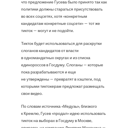
что предложение Гусева было принято так как
политики должны стараться присутствовать
во всех соцсетях, хотя «конкретным
кандидатам конкретные соцсети» — тот же
тикток — могут и не подойти.
Тикток будет использоваться для раскрутки
слоганов кандидатов от власти
в одномандатных округах и из списка
единороссов в Госдуму. Слоганы — которые
пока разрабатываются и еще
не утверждены — превратят в хэштеги, под
которыми тиктокерам предложат размещать
свои видео.
По словам источника «Медузы», близкого
к Кремлю, Гусев «продал» идею использовать
тикток на выборах в Госдуму в Москве,
опираясь на кампанию Дмитрия Махонина —