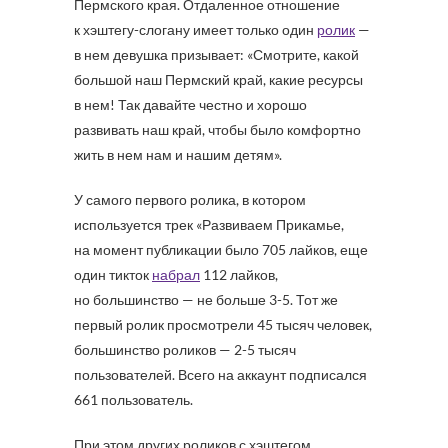
Пермского края. Отдаленное отношение
к хэштегу-слогану имеет только один
ролик
—
в нем девушка призывает: «Смотрите, какой
большой наш Пермский край, какие ресурсы
в нем! Так давайте честно и хорошо
развивать наш край, чтобы было комфортно
жить в нем нам и нашим детям».
У самого первого ролика, в котором
используется трек «Развиваем Прикамье,
на момент публикации было 705 лайков, еще
один тикток
набрал
112 лайков,
но большинство — не больше 3-5. Тот же
первый ролик просмотрели 45 тысяч человек,
большинство роликов — 2-5 тысяч
пользователей. Всего на аккаунт подписался
661 пользователь.
При этом других роликов с хэштегом