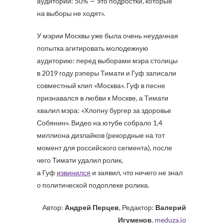
аудитории: 50% — это подростки, которые
на выборы не ходят».
У мэрии Москвы уже была очень неудачная
попытка агитировать молодежную
аудиторию: перед выборами мэра столицы
в 2019 году рэперы Тимати и Гуф записали
совместный клип «Москва». Гуф в песне
признавался в любви к Москве, а Тимати
хвалил мэра: «Хлопну бургер за здоровье
Собянин». Видео на ютубе собрало 1,4
миллиона дизлайков (рекордные на тот
момент для российского сегмента), после
чего Тимати удалил ролик,
а Гуф
извинился
и заявил, что ничего не знал
о политической подоплеке ролика.
Автор:
Андрей Перцев
, Редактор:
Валерий
Игуменов
.
meduza.io