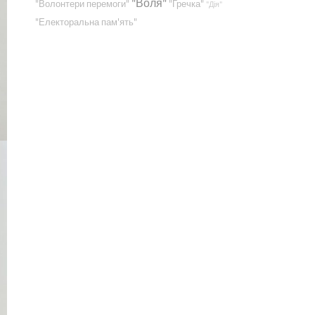
"Воля"
"Волонтери перемоги"
"Гречка"
"Дія"
"Електоральна пам'ять"