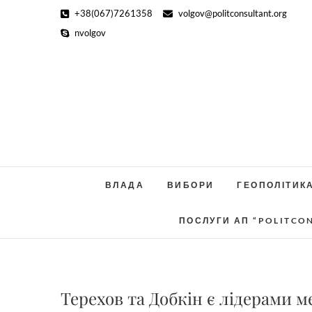
Skip
+38(067)7261358
volgov@politconsultant.org
to
nvolgov
content
ВЛАДА
ВИБОРИ
ГЕОПОЛІТИК
ПОСЛУГИ АП “POLITCO
Терехов та Добкін є лідерами м