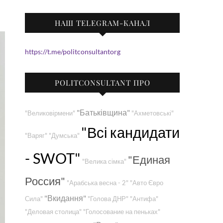
НАШ TELEGRAM-КАНАЛ
https://t.me/politconsultantorg
POLITCONSULTANT ПРО
"Батьківщина"
"Великовірмени"
"Ахметовські"
"Всі кандидати
"Варяг"
"Думська"
- SWOT"
"Единая
"Велика сімка"
Россия"
"Арабська весна - 2"
"Авто Євро
"Вкидання"
Сила"
"Голова ДНР"
"Антифа"
"Деловая столица"
"Голосование на пеньках"