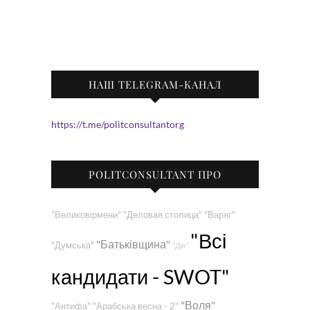
НАШ TELEGRAM-КАНАЛ
https://t.me/politconsultantorg
POLITCONSULTANT ПРО
"Великовірмени"
"Деловая столица"
"Варяг"
"Всі
"Батьківщина"
"Думська"
"Дія"
кандидати - SWOT"
"Воля"
"Антифа"
"Арабська весна - 2"