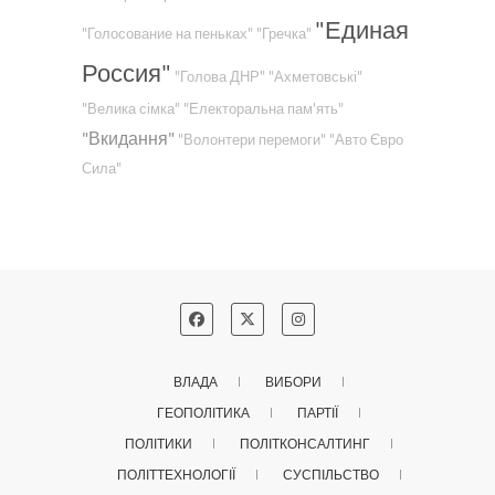
"Единая
"Голосование на пеньках"
"Гречка"
Россия"
"Голова ДНР"
"Ахметовські"
"Велика сімка"
"Електоральна пам'ять"
"Вкидання"
"Волонтери перемоги"
"Авто Євро
Сила"
ВЛАДА
ВИБОРИ
ГЕОПОЛІТИКА
ПАРТІЇ
ПОЛІТИКИ
ПОЛІТКОНСАЛТИНГ
ПОЛІТТЕХНОЛОГІЇ
СУСПІЛЬСТВО