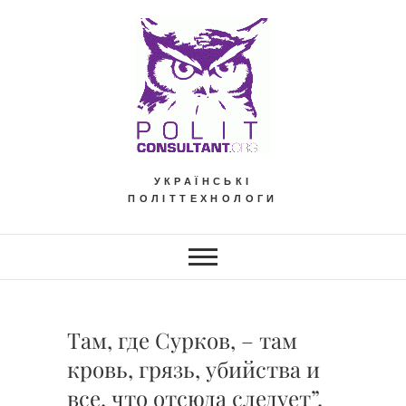
Skip
to
content
УКРАЇНСЬКІ
ПОЛІТТЕХНОЛОГИ
Там, где Сурков, – там
кровь, грязь, убийства и
все, что отсюда следует”,