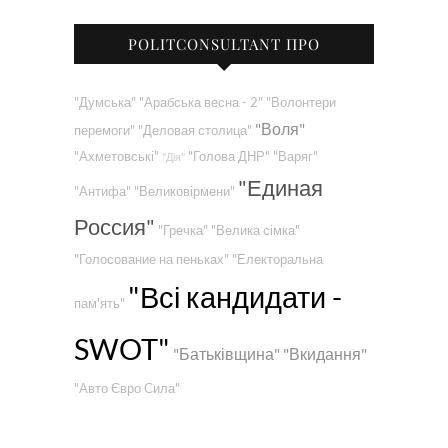
POLITCONSULTANT ПРО
"Думська"
"Арабська весна - 2"
"Волонтери
"Воля"
перемоги"
"Деловая столица"
"Ахметовські"
"Голова ДНР"
"Варяг"
"Дія"
"Единая
"Антифа"
"Великовірмени"
Россия"
"Гречка"
"Велика сімка"
"Голосование на пеньках"
"Електоральна
"Всі кандидати -
пам'ять"
SWOT"
"Батьківщина"
"Вкидання"
"Авто Євро Сила"