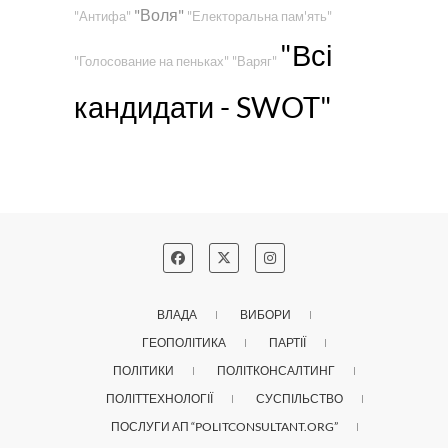
"Воля"
"Антифа"
"Електоральна пам'ять"
"Всі
"Голосование на пеньках"
"Варяг"
кандидати - SWOT"
ВЛАДА
ВИБОРИ
ГЕОПОЛІТИКА
ПАРТІЇ
ПОЛІТИКИ
ПОЛІТКОНСАЛТИНГ
ПОЛІТТЕХНОЛОГІЇ
СУСПІЛЬСТВО
ПОСЛУГИ АП “POLITCONSULTANT.ORG”