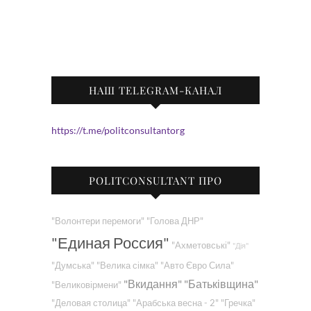
НАШ TELEGRAM-КАНАЛ
https://t.me/politconsultantorg
POLITCONSULTANT ПРО
"Волонтери перемоги"
"Голова ДНР"
"Единая Россия"
"Ахметовські"
"Дія"
"Думська"
"Велика сімка"
"Авто Євро Сила"
"Вкидання"
"Батьківщина"
"Великовірмени"
"Деловая столица"
"Арабська весна - 2"
"Гречка"