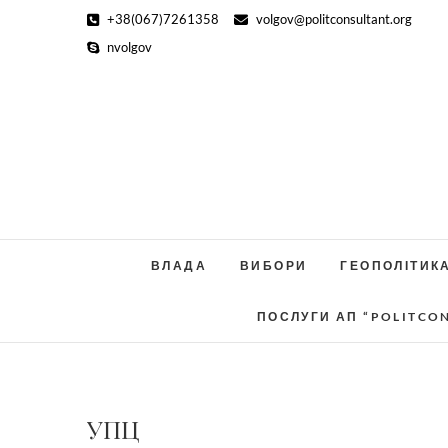
Skip
+38(067)7261358
volgov@politconsultant.org
to
nvolgov
content
ВЛАДА
ВИБОРИ
ГЕОПОЛІТИК
ПОСЛУГИ АП “POLITCO
УПЦ