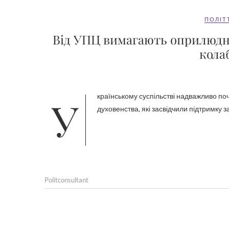
ПОЛІТ
Від УПЦ вимагають оприлюдн
кола
Українському суспільстві надважливо почути публічно про прийняті в УПЦ рішення стосовно тих представників
духовенства, які засвідчили підтримку за
Politconsultant