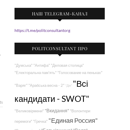
НАШ TELEGRAM-КАНАЛ
https://t.me/politconsultantorg
POLITCONSULTANT ПРО
"Думська"
"Антифа"
"Деловая столица"
"Електоральна пам'ять"
"Голосование на пеньках"
"Всі
"Варяг"
"Арабська весна - 2"
"Дія"
кандидати - SWOT"
ts
"Вкидання"
"Великовірмени"
"Волонтери
"Единая Россия"
перемоги"
"Гречка"