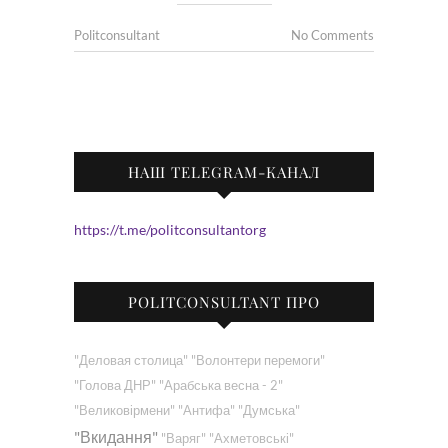
Politconsultant
No Comments
НАШ TELEGRAM-КАНАЛ
https://t.me/politconsultantorg
POLITCONSULTANT ПРО
"Деловая столица"
"Волонтери перемоги"
"Голова ДНР"
"Арабська весна - 2"
"Великовірмени"
"Антифа"
"Думська"
"Вкидання"
"Варяг"
"Ахметовські"