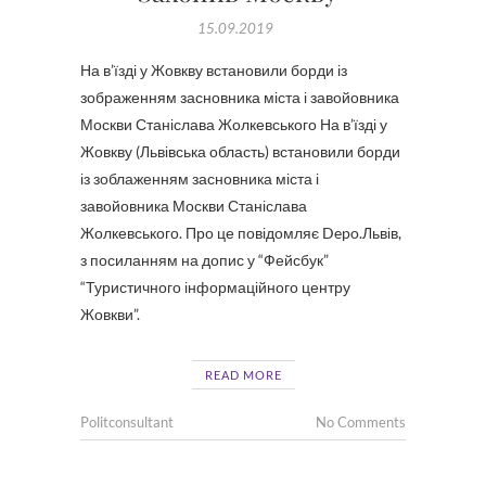
15.09.2019
На в’їзді у Жовкву встановили борди із
зображенням засновника міста і завойовника
Москви Станіслава Жолкевського На в’їзді у
Жовкву (Львівська область) встановили борди
із зоблаженням засновника міста і
завойовника Москви Станіслава
Жолкевського. Про це повідомляє Depo.Львів,
з посиланням на допис у “Фейсбук”
“Туристичного інформаційного центру
Жовкви”.
READ MORE
Politconsultant
No Comments