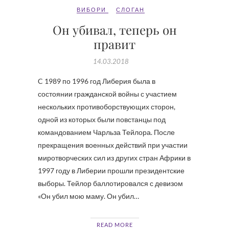
ВИБОРИ
СЛОГАН
Он убивал, теперь он
правит
14.03.2018
C 1989 по 1996 год Либерия была в
состоянии гражданской войны с участием
нескольких противоборствующих сторон,
одной из которых были повстанцы под
командованием Чарльза Тейлора. После
прекращения военных действий при участии
миротворческих сил из других стран Африки в
1997 году в Либерии прошли президентские
выборы. Тейлор баллотировался с девизом
«Он убил мою маму. Он убил…
READ MORE