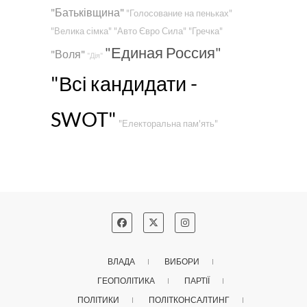
"Батьківщина"
"Голосование на пеньках"
"Велика сімка"
"Авто Євро Сила"
"Гречка"
"Единая Россия"
"Воля"
"Дія"
"Всі кандидати -
SWOT"
"Електоральна пам'ять"
ВЛАДА
ВИБОРИ
ГЕОПОЛІТИКА
ПАРТІЇ
ПОЛІТИКИ
ПОЛІТКОНСАЛТИНГ