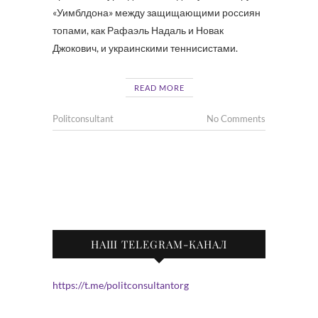
«Уимблдона» между защищающими россиян
топами, как Рафаэль Надаль и Новак
Джокович, и украинскими теннисистами.
READ MORE
Politconsultant
No Comments
НАШ TELEGRAM-КАНАЛ
https://t.me/politconsultantorg