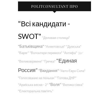
POLITCONSULTANT ПРО
"Всі кандидати -
SWOT"
"Деловая столица"
"Батьківщина"
"Ахметовські"
"Думська"
"Варяг"
"Волонтери перемоги"
"Антифа"
"Дія"
"Единая
"Великовірмени"
"Гречка"
Россия"
"Вкидання"
"Авто Євро Сила"
"Голосование на пеньках"
"Голова ДНР"
"Воля"
"Арабська весна - 2"
"Велика сімка"
"Електоральна пам'ять"