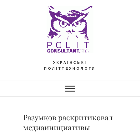
Skip
to
content
УКРАЇНСЬКІ
ПОЛІТТЕХНОЛОГИ
Разумков раскритиковал
медиаинициативы