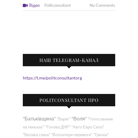
Відео
Politconsultant
No Comments
НАШ TELEGRAM-КАНАЛ
https://t.me/politconsultantorg
POLITCONSULTANT ПРО
"Батьківщина"
"Воля"
"Варяг"
"Голосование
на пеньках"
"Голова ДНР"
"Авто Євро Сила"
"Велика сімка"
"Волонтери перемоги"
"Гречка"