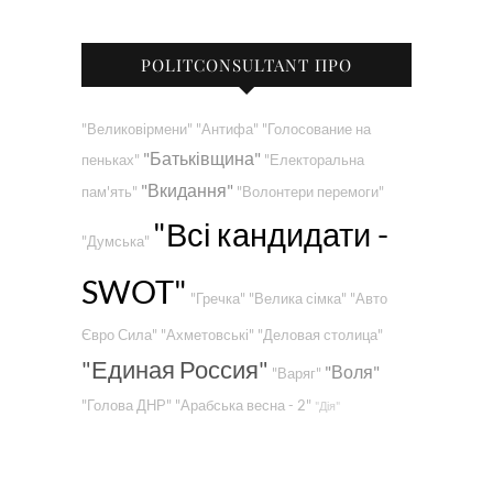
POLITCONSULTANT ПРО
"Великовірмени"
"Антифа"
"Голосование на
"Батьківщина"
пеньках"
"Електоральна
"Вкидання"
пам'ять"
"Волонтери перемоги"
"Всі кандидати -
"Думська"
SWOT"
"Гречка"
"Велика сімка"
"Авто
Євро Сила"
"Ахметовські"
"Деловая столица"
"Единая Россия"
"Воля"
"Варяг"
"Голова ДНР"
"Арабська весна - 2"
"Дія"