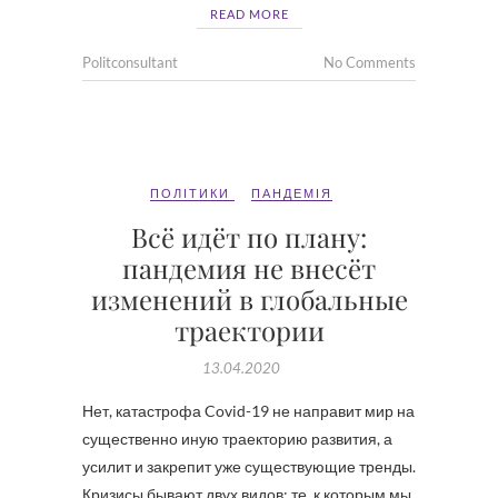
READ MORE
Politconsultant
No Comments
ПОЛІТИКИ
ПАНДЕМІЯ
Всё идёт по плану:
пандемия не внесёт
изменений в глобальные
траектории
13.04.2020
Нет, катастрофа Covid-19 не направит мир на
существенно иную траекторию развития, а
усилит и закрепит уже существующие тренды.
Кризисы бывают двух видов: те, к которым мы