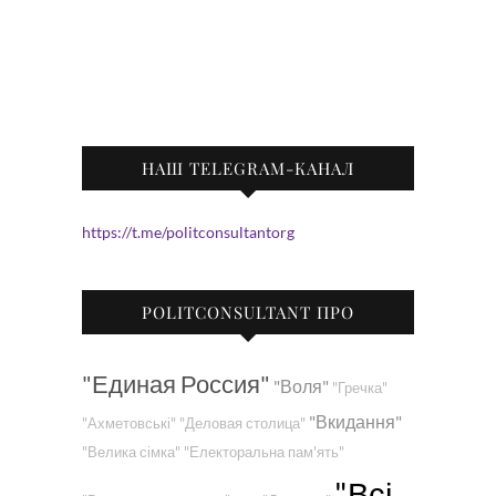
НАШ TELEGRAM-КАНАЛ
https://t.me/politconsultantorg
POLITCONSULTANT ПРО
"Единая Россия"
"Воля"
"Гречка"
"Вкидання"
"Ахметовські"
"Деловая столица"
"Велика сімка"
"Електоральна пам'ять"
"Всі