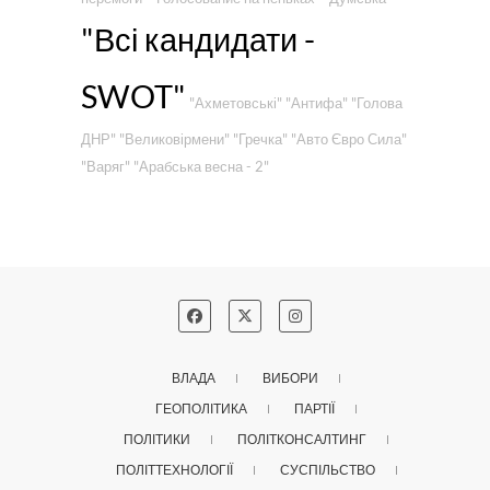
"Всі кандидати -
SWOT"
"Ахметовські"
"Антифа"
"Голова
ДНР"
"Великовірмени"
"Гречка"
"Авто Євро Сила"
"Варяг"
"Арабська весна - 2"
ВЛАДА
ВИБОРИ
ГЕОПОЛІТИКА
ПАРТІЇ
ПОЛІТИКИ
ПОЛІТКОНСАЛТИНГ
ПОЛІТТЕХНОЛОГІЇ
СУСПІЛЬСТВО