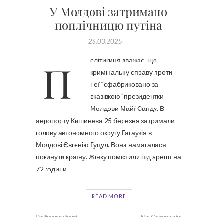
У Молдові затримано
поплічницю путіна
26.03.2025
Політикиня вважає, що
кримінальну справу проти
неї “сфабриковано за
вказівкою” президентки
Молдови Майї Санду. В
аеропорту Кишинева 25 березня затримали
голову автономного округу Гагаузія в
Молдові Євгенію Гуцул. Вона намагалася
покинути країну. Жінку помістили під арешт на
72 години.
READ MORE