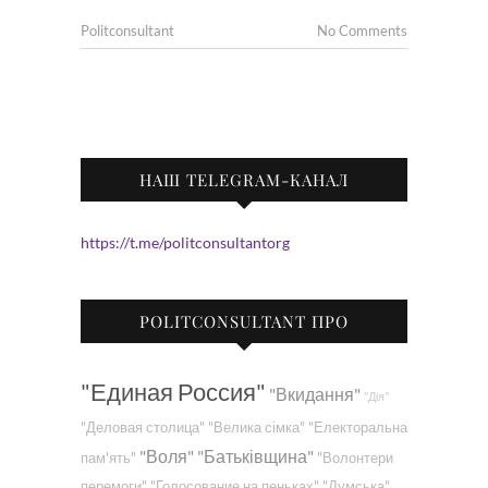
Politconsultant
No Comments
НАШ TELEGRAM-КАНАЛ
https://t.me/politconsultantorg
POLITCONSULTANT ПРО
"Единая Россия"
"Вкидання"
"Дія"
"Деловая столица"
"Велика сімка"
"Електоральна
"Воля"
"Батьківщина"
пам'ять"
"Волонтери
перемоги"
"Голосование на пеньках"
"Думська"