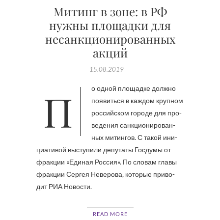
Митинг в зоне: в РФ
нужны площадки для
несанкционированных
акций
15.08.2019
По од­ной пло­щад­ке долж­но
по­явить­ся в каж­дом круп­ном
рос­сий­ском го­ро­де для про­
ве­де­ния санк­ци­о­ни­ро­ван­
ных ми­тин­гов. С та­кой ини­
ци­а­ти­вой вы­сту­пи­ли де­пу­та­ты Гос­ду­мы от
фрак­ции «Еди­ная Рос­сия». По сло­вам гла­вы
фрак­ции Сер­гея Неве­ро­ва, ко­то­рые при­во­
дит РИА Но­во­сти.
READ MORE