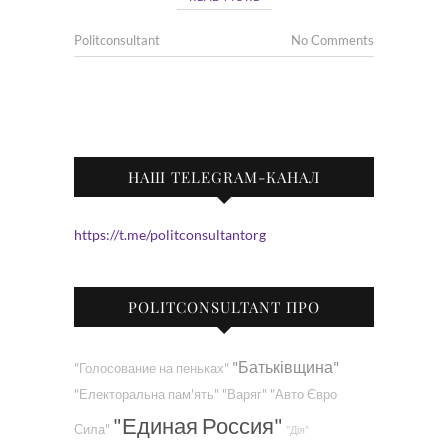
Politconsultant
No Comments
НАШ TELEGRAM-КАНАЛ
https://t.me/politconsultantorg
POLITCONSULTANT ПРО
"Батьківщина"
"Голосование на пеньках"
"Електоральна пам'ять"
"Варяг"
"Авто Євро
"Единая Россия"
Сила"
"Дія"