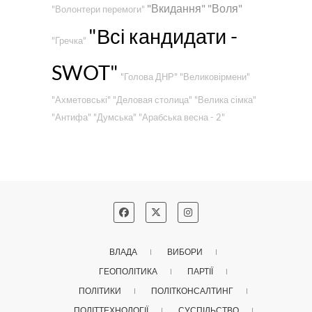
"Вкидання"
"Воля"
"Волонтери перемоги"
"Всі кандидати -
"Гречка"
SWOT"
"Голова ДНР"
"Великовірмени"
"Ахметовські"
"Деловая столица"
"Велика сімка"
"Антифа"
"Думська"
"Арабська весна - 2"
ВЛАДА
ВИБОРИ
ГЕОПОЛІТИКА
ПАРТІЇ
ПОЛІТИКИ
ПОЛІТКОНСАЛТИНГ
ПОЛІТТЕХНОЛОГІЇ
СУСПІЛЬСТВО