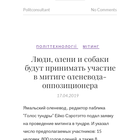
Politconsultant
No Comments
ПОЛІТТЕХНОЛОГІЇ
МІТИНГ
Люди, олени и собаки
будут принимать участие
в митиге оленевода-
оппозиционера
17.04.2019
Ямальский оленевод , редактор паблика
“Голос тундры” Ейко Сэротэтто подал заявку
на проведение митинга в тундре. И указал
число предполагаемых участников: 15
человек, 800 голов оленей, а также 8