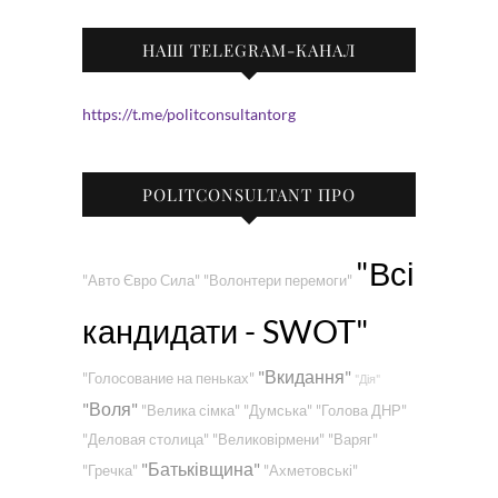
НАШ TELEGRAM-КАНАЛ
https://t.me/politconsultantorg
POLITCONSULTANT ПРО
"Всі
"Авто Євро Сила"
"Волонтери перемоги"
кандидати - SWOT"
"Вкидання"
"Голосование на пеньках"
"Дія"
"Воля"
"Велика сімка"
"Думська"
"Голова ДНР"
"Деловая столица"
"Великовірмени"
"Варяг"
"Батьківщина"
"Гречка"
"Ахметовські"