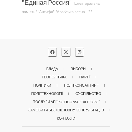
"Единая Россия"
"Електоральна
пам'ять"
"Антифа"
"Арабська весна - 2"
ВЛАДА
ВИБОРИ
ГЕОПОЛІТИКА
ПАРТІЇ
ПОЛІТИКИ
ПОЛІТКОНСАЛТИНГ
ПОЛІТТЕХНОЛОГІЇ
СУСПІЛЬСТВО
ПОСЛУГИ АП “POLITCONSULTANT.ORG”
ЗАМОВИТИ БЕЗКОШТОВНУ КОНСУЛЬТАЦІЮ
КОНТАКТИ