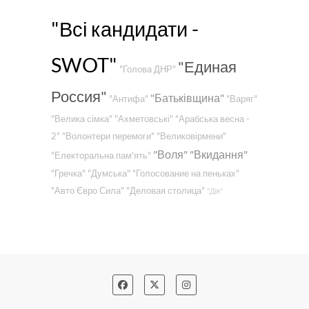
"Всі кандидати -
SWOT"
"Единая
"Голова ДНР"
Россия"
"Батьківщина"
"Антифа"
"Варяг"
"Велика сімка"
"Ахметовські"
"Арабська весна -
2"
"Волонтери перемоги"
"Великовірмени"
"Воля"
"Вкидання"
"Електоральна пам'ять"
"Гречка"
"Думська"
"Голосование на пеньках"
"Авто Євро Сила"
"Деловая столица"
"Дія"