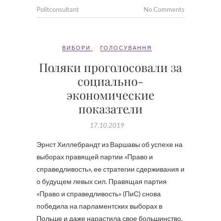
Politconsultant
No Comments
ВИБОРИ
ГОЛОСУВАННЯ
Поляки проголосовали за
социально-
экономические
показатели
17.10.2019
Эрнст Хиллебрандт из Варшавы об успехе на
выборах правящей партии «Право и
справедливость», ее стратегии сдерживания и
о будущем левых сил. Правящая партия
«Право и справедливость» (ПиС) снова
победила на парламентских выборах в
Польше и даже нарастила свое большинство.