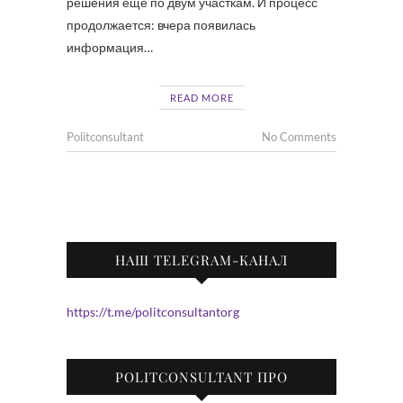
решения еще по двум участкам. И процесс
продолжается: вчера появилась
информация…
READ MORE
Politconsultant
No Comments
НАШ TELEGRAM-КАНАЛ
https://t.me/politconsultantorg
POLITCONSULTANT ПРО