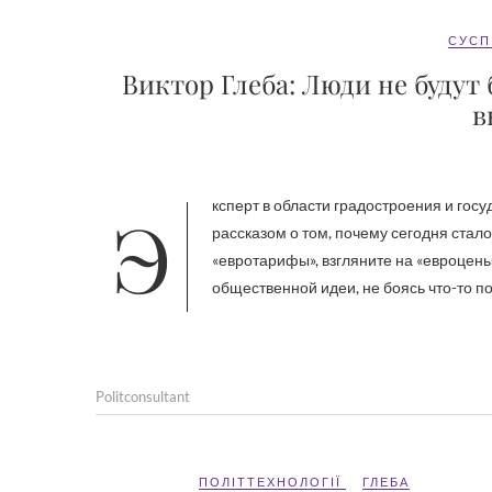
СУСП
Виктор Глеба: Люди не будут 
в
Эксперт в области градостроения и государственного управления Виктор Глеба в студии InterVizor с
рассказом о том, почему сегодня стал
«евротарифы», взгляните на «евроцен
общественной идеи, не боясь что-то по
Politconsultant
ПОЛІТТЕХНОЛОГІЇ
ГЛЕБА