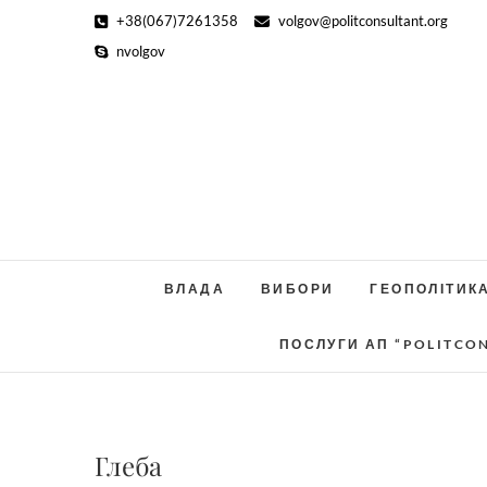
Skip
+38(067)7261358
volgov@politconsultant.org
to
nvolgov
content
ВЛАДА
ВИБОРИ
ГЕОПОЛІТИК
ПОСЛУГИ АП “POLITCO
Глеба