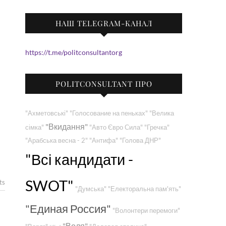
НАШ TELEGRAM-КАНАЛ
https://t.me/politconsultantorg
POLITCONSULTANT ПРО
"Ахметовські"
"Голосование на пеньках"
"Велика
"Вкидання"
сімка"
"Авто Євро Сила"
"Гречка"
"Арабська весна - 2"
"Антифа"
"Голова ДНР"
"Всі кандидати -
SWOT"
ts
"Думська"
"Електоральна пам'ять"
"Единая Россия"
"Волонтери перемоги"
"Воля"