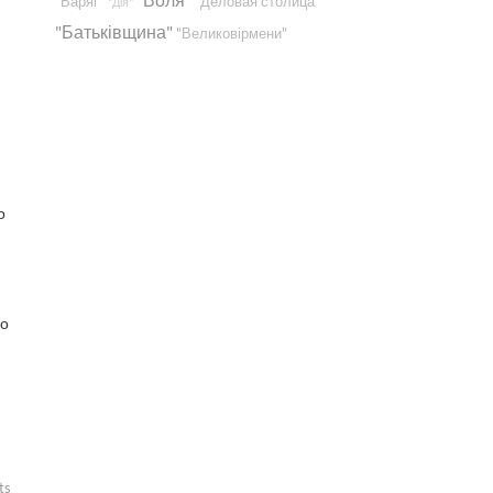
"Варяг"
"Деловая столица"
"Дія"
"Батьківщина"
"Великовірмени"
о
но
ts