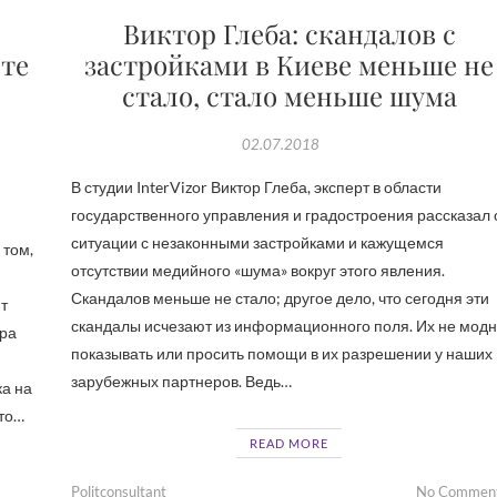
Виктор Глеба: скандалов с
ете
застройками в Киеве меньше не
стало, стало меньше шума
02.07.2018
В студии InterVizor Виктор Глеба, эксперт в области
государственного управления и градостроения рассказал 
ситуации с незаконными застройками и кажущемся
 том,
отсутствии медийного «шума» вокруг этого явления.
Скандалов меньше не стало; другое дело, что сегодня эти
т
скандалы исчезают из информационного поля. Их не мод
ера
показывать или просить помощи в их разрешении у наших
зарубежных партнеров. Ведь…
ка на
-то…
READ MORE
Politconsultant
No Commen