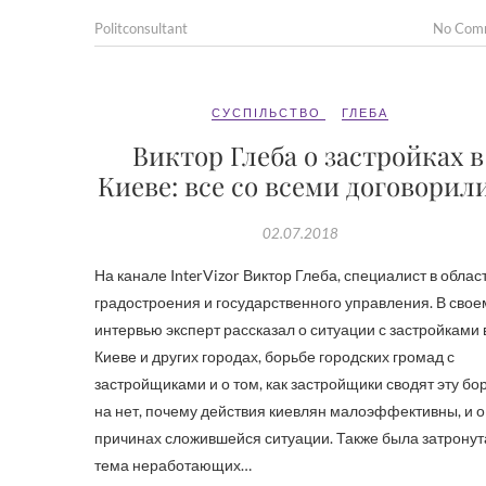
Politconsultant
No Com
СУСПІЛЬСТВО
ГЛЕБА
Виктор Глеба о застройках в
Киеве: все со всеми договорил
02.07.2018
На канале InterVizor Виктор Глеба, специалист в облас
градостроения и государственного управления. В свое
интервью эксперт рассказал о ситуации с застройками 
Киеве и других городах, борьбе городских громад с
застройщиками и о том, как застройщики сводят эту бо
на нет, почему действия киевлян малоэффективны, и о
причинах сложившейся ситуации. Также была затронут
тема неработающих…