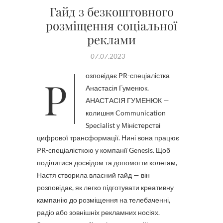
Гайд з безкоштовного
розміщення соціальної
реклами
07.07.2023
Розповідає PR-спеціалістка
Анастасія Гуменюк.
АНАСТАСІЯ ГУМЕНЮК —
колишня Communication
Specialist у Міністерстві
цифрової трансформації. Нині вона працює
PR-спеціалісткою у компанії Genesis. Щоб
поділитися досвідом та допомогти колегам,
Настя створила власний гайд — він
розповідає, як легко підготувати креативну
кампанію до розміщення на телебаченні,
радіо або зовнішніх рекламних носіях.