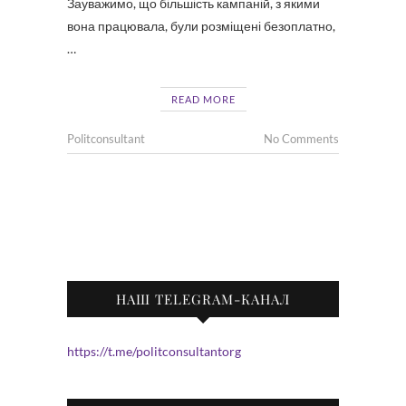
Зауважимо, що більшість кампаній, з якими
вона працювала, були розміщені безоплатно,
…
READ MORE
Politconsultant
No Comments
НАШ TELEGRAM-КАНАЛ
https://t.me/politconsultantorg