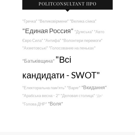
POLITCONSULTANT ПРО
"Гречка"
"Великовірмени"
"Велика сімка"
"Единая Россия"
"Думська"
"Авто
Євро Сила"
"Антифа"
"Волонтери перемоги"
"Ахметовські"
"Голосование на пеньках"
"Всі
"Батьківщина"
кандидати - SWOT"
"Вкидання"
"Електоральна пам'ять"
"Варяг"
"Арабська весна - 2"
"Деловая столица"
"Дія"
"Воля"
"Голова ДНР"