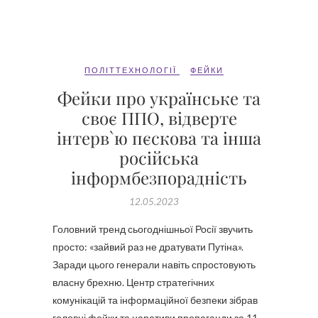
ПОЛІТТЕХНОЛОГІЇ
ФЕЙКИ
Фейки про українське та
своє ППО, відверте
інтерв`ю пєскова та інша
російська
інформбезпорадність
12.05.2023
Головний тренд сьогоднішньої Росії звучить
просто: «зайвий раз не дратувати Путіна».
Заради цього генерали навіть спростовують
власну брехню. Центр стратегічних
комунікацій та інформаційної безпеки зібрав
головні фейки та наративи пропаганди за 11