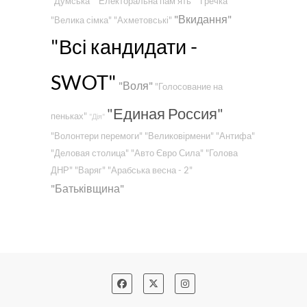
"Думська"
"Електоральна пам'ять"
"Гречка"
"Вкидання"
"Велика сімка"
"Ахметовські"
"Всі кандидати -
SWOT"
"Воля"
"Голосование на
"Единая Россия"
пеньках"
"Дія"
"Волонтери перемоги"
"Великовірмени"
"Антифа"
"Деловая столица"
"Авто Євро Сила"
"Голова
ДНР"
"Варяг"
"Арабська весна - 2"
"Батьківщина"