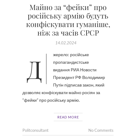
Майно за “фейки” про
російську армію будуть
конфіскувати гуманіше,
ніж за часів СРСР
14.02.2024
Джерело: російське
пропагандистське
видання РИА Новости
Президент РФ Володимир
Путін підписав закон, який
дозволяє конфіскувати майно росіян за
“фейки” про російську армію.
READ MORE
Politconsultant
No Comments