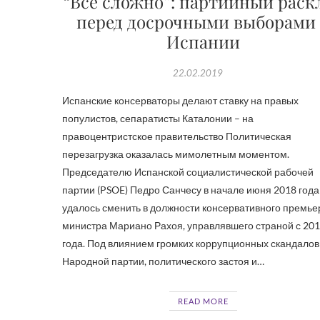
“Всё сложно”: партийный раск
перед досрочными выборами
Испании
22.02.2019
Испанские консерваторы делают ставку на правых
популистов, сепаратисты Каталонии – на
правоцентристское правительство Политическая
перезагрузка оказалась мимолетным моментом.
Председателю Испанской социалистической рабочей
партии (PSOE) Педро Санчесу в начале июня 2018 года
удалось сменить в должности консервативного премье
министра Мариано Рахоя, управлявшего страной с 20
года. Под влиянием громких коррупционных скандалов
Народной партии, политического застоя и…
READ MORE