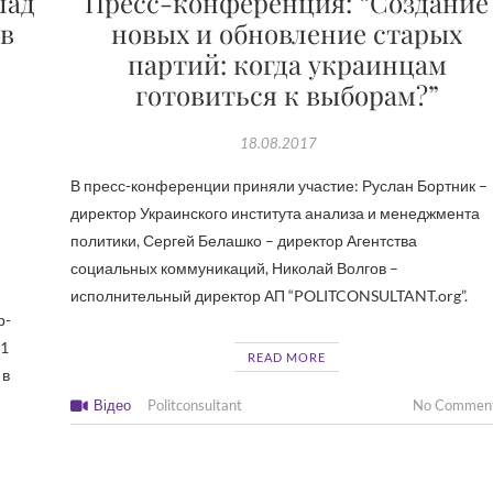
лад
Пресс-конференция: “Создание
 в
новых и обновление старых
партий: когда украинцам
готовиться к выборам?”
18.08.2017
В пресс-конференции приняли участие: Руслан Бортник –
директор Украинского института анализа и менеджмента
политики, Сергей Белашко – директор Агентства
социальных коммуникаций, Николай Волгов –
исполнительный директор АП “POLITCONSULTANT.org”.
р-
11
READ MORE
 в
Відео
Politconsultant
No Commen