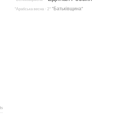
"Батьківщина"
"Арабська весна - 2"
ts