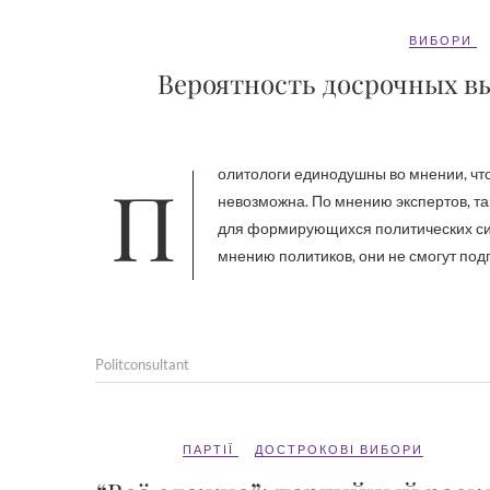
ВИБОРИ
Вероятность досрочных в
Политологи единодушны во мнении, что вероятность досрочных парламентских выборов практически
невозможна. По мнению экспертов, та
для формирующихся политических сил
мнению политиков, они не смогут подг
Politconsultant
ПАРТІЇ
ДОСТРОКОВІ ВИБОРИ