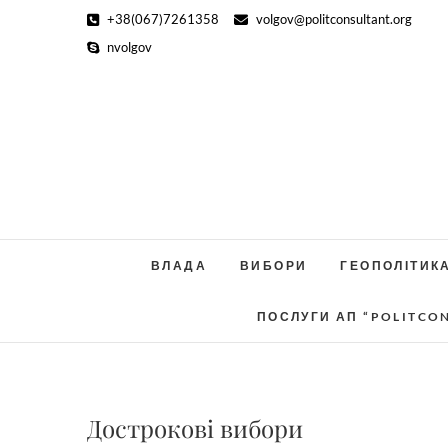
Skip
+38(067)7261358
volgov@politconsultant.org
to
nvolgov
content
ВЛАДА
ВИБОРИ
ГЕОПОЛІТИК
ПОСЛУГИ АП “POLITCO
Дострокові вибори