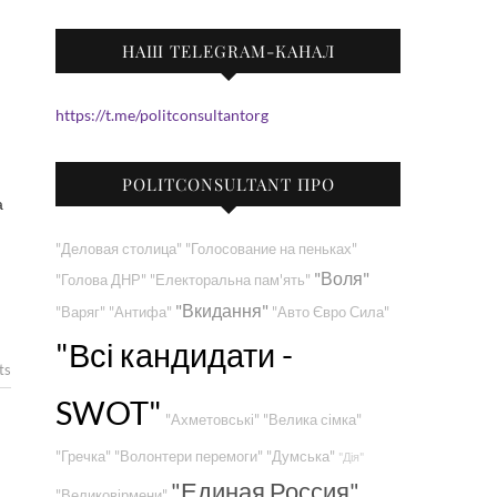
НАШ TELEGRAM-КАНАЛ
https://t.me/politconsultantorg
POLITCONSULTANT ПРО
а
"Деловая столица"
"Голосование на пеньках"
"Воля"
"Голова ДНР"
"Електоральна пам'ять"
"Вкидання"
"Варяг"
"Антифа"
"Авто Євро Сила"
"Всі кандидати -
ts
SWOT"
"Ахметовські"
"Велика сімка"
"Гречка"
"Волонтери перемоги"
"Думська"
"Дія"
"Единая Россия"
"Великовірмени"