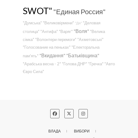
SWOT"
"Единая Россия"
"Думська"
"Великовірмени"
"Деловая
"Дія"
"Воля"
столица"
"Антифа"
"Варяг"
"Велика
сімка"
"Волонтери перемоги"
"Ахметовські"
"Голосование на пеньках"
"Електоральна
"Вкидання"
"Батьківщина"
пам'ять"
"Арабська весна - 2"
"Голова ДНР"
"Гречка"
"Авто
Євро Сила"
ВЛАДА
ВИБОРИ