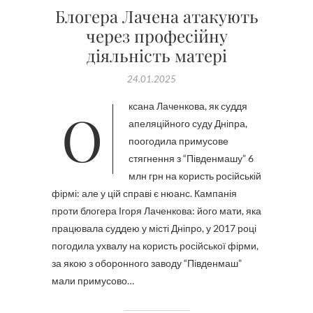
Блогера Лачена атакують
через професійну
діяльність матері
24.01.2025
Оксана Лаченкова, як суддя
апеляційного суду Дніпра,
поогодила примусове
стягнення з “Південмашу” 6
млн грн на користь російській
фірмі: але у цій справі є нюанс. Кампанія
проти блогера Ігоря Лаченкова: його мати, яка
працювала суддею у місті Дніпро, у 2017 році
погодила ухвалу на користь російської фірми,
за якою з оборонного заводу “Південмаш”
мали примусово…