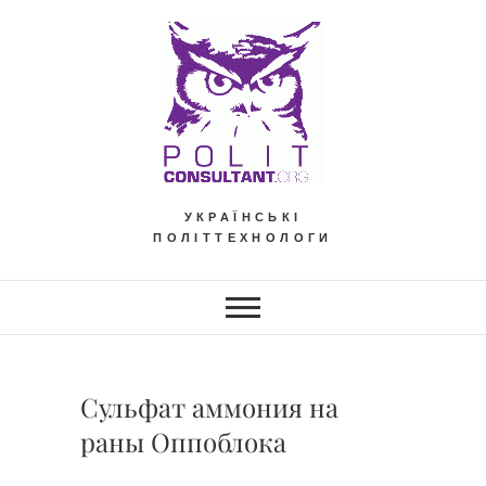
Skip
to
content
УКРАЇНСЬКІ
ПОЛІТТЕХНОЛОГИ
Сульфат аммония на
раны Оппоблока