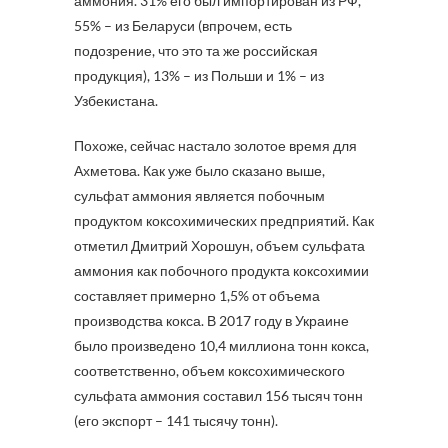
аммония. 31% его был импортирован из РФ,
55% – из Беларуси (впрочем, есть
подозрение, что это та же российская
продукция), 13% – из Польши и 1% – из
Узбекистана.
Похоже, сейчас настало золотое время для
Ахметова. Как уже было сказано выше,
сульфат аммония является побочным
продуктом коксохимических предприятий. Как
отметил Дмитрий Хорошун, объем сульфата
аммония как побочного продукта коксохимии
составляет примерно 1,5% от объема
производства кокса. В 2017 году в Украине
было произведено 10,4 миллиона тонн кокса,
соответственно, объем коксохимического
сульфата аммония составил 156 тысяч тонн
(его экспорт – 141 тысячу тонн).