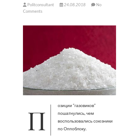
Politconsultant
24.08.2018
No
Comments
Позиции “газовиков”
пошатнулись, чем
воспользовались союзники
по Оппоблоку.