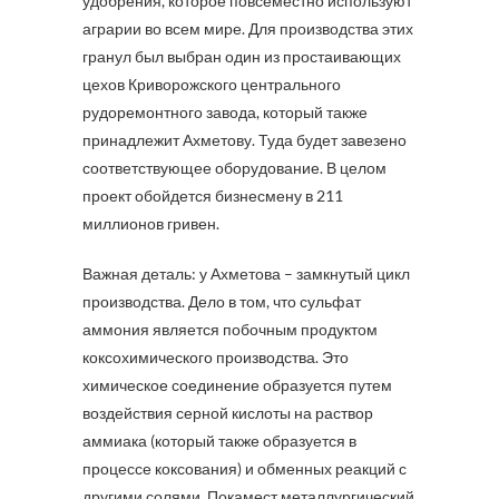
удобрения, которое повсеместно используют
аграрии во всем мире. Для производства этих
гранул был выбран один из простаивающих
цехов Криворожского центрального
рудоремонтного завода, который также
принадлежит Ахметову. Туда будет завезено
соответствующее оборудование. В целом
проект обойдется бизнесмену в 211
миллионов гривен.
Важная деталь: у Ахметова – замкнутый цикл
производства. Дело в том, что сульфат
аммония является побочным продуктом
коксохимического производства. Это
химическое соединение образуется путем
воздействия серной кислоты на раствор
аммиака (который также образуется в
процессе коксования) и обменных реакций с
другими солями. Покамест металлургический