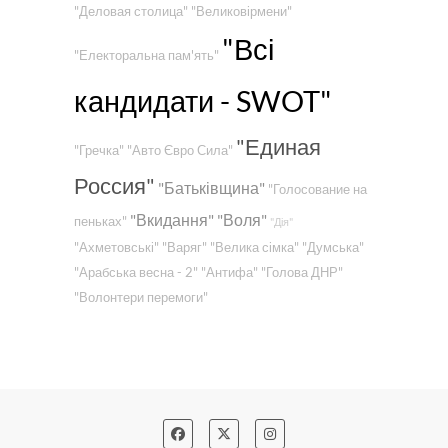
"Деловая столица"
"Великовірмени"
"Всі
"Електоральна пам'ять"
кандидати - SWOT"
"Единая
"Гречка"
"Авто Євро Сила"
Россия"
"Батьківщина"
"Голосование на
"Вкидання"
"Воля"
пеньках"
"Дія"
"Ахметовські"
"Варяг"
"Велика сімка"
"Думська"
"Арабська весна - 2"
"Антифа"
"Голова ДНР"
"Волонтери перемоги"