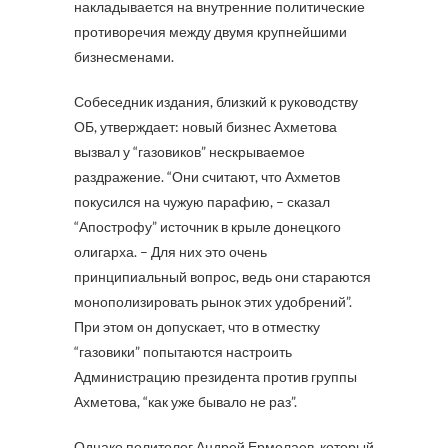
накладывается на внутренние политические
противоречия между двумя крупнейшими
бизнесменами.
Собеседник издания, близкий к руководству
ОБ, утверждает: новый бизнес Ахметова
вызвал у “газовиков” нескрываемое
раздражение. “Они считают, что Ахметов
покусился на чужую парафию, – сказал
“Апострофу” источник в крыле донецкого
олигарха. – Для них это очень
принципиальный вопрос, ведь они стараются
монополизировать рынок этих удобрений”.
При этом он допускает, что в отместку
“газовики” попытаются настроить
Администрацию президента против группы
Ахметова, “как уже бывало не раз”.
Однако политолог Андрей Ермолаев, который