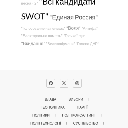
"Всі кандидати -
весна - 2"
SWOT"
"Единая Россия"
"Воля"
"Голосование на пеньках"
"Антифа"
"Електоральна пам'ять"
"Гречка"
"Дія"
"Вкидання"
"Великовірмени"
"Голова ДНР"
ВЛАДА
ВИБОРИ
ГЕОПОЛІТИКА
ПАРТІЇ
ПОЛІТИКИ
ПОЛІТКОНСАЛТИНГ
ПОЛІТТЕХНОЛОГІЇ
СУСПІЛЬСТВО