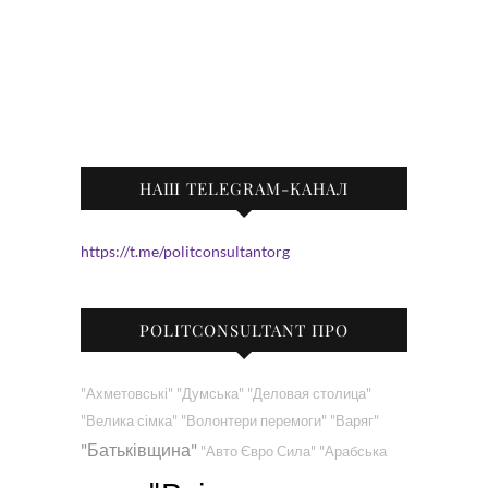
НАШ TELEGRAM-КАНАЛ
https://t.me/politconsultantorg
POLITCONSULTANT ПРО
"Ахметовські"
"Думська"
"Деловая столица"
"Велика сімка"
"Волонтери перемоги"
"Варяг"
"Батьківщина"
"Авто Євро Сила"
"Арабська