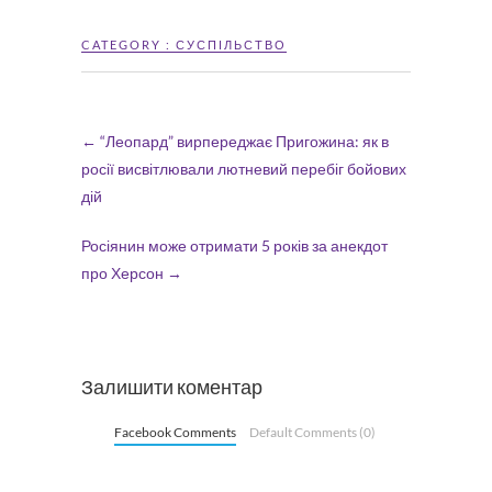
CATEGORY :
СУСПІЛЬСТВО
←
“Леопард” вирпереджає Пригожина: як в
росії висвітлювали лютневий перебіг бойових
дій
Росіянин може отримати 5 років за анекдот
про Херсон
→
Залишити коментар
Facebook Comments
Default Comments (0)