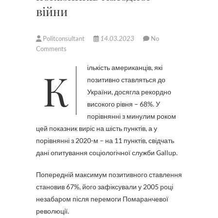
війни
Politconsultant
14.03.2023
No
Comments
Кількість американців, які
позитивно ставляться до
України, досягла рекордно
високого рівня – 68%. У
порівнянні з минулим роком
цей показник виріс на шість пунктів, а у
порівнянні з 2020-м – на 11 пунктів, свідчать
дані опитування соціологічної служби Gallup.
Попередній максимум позитивного ставлення
становив 67%, його зафіксували у 2005 році
незабаром після перемоги Помаранчевої
революції.