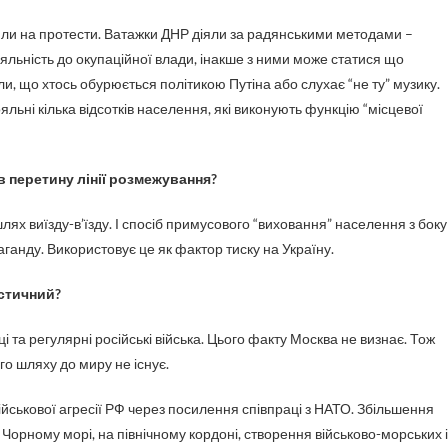
или на протести. Ватажки ДНР діяли за радянськими методами –
льність до окупацій­ної влади, інакше з ними може статися що
и, що хтось обурюється політикою Путіна або слухає “не ту” музику.
льні кілька відсотків населення, які виконують функцію “місцевої
ів перетину лінії розмежування?
ях виїзду-в’їзду. І спосіб примусового “виховання” населення з боку
ганду. Використовує це як фактор тиску на Україну.
стичний?
 та регулярні російські війська. Цього факту Москва не визнає. Тож
о шляху до миру не існує.
ськової агресії РФ через посилення співпраці з НАТО. Збільшення
 в Чорному морі, на північному кордоні, створення військово-морських і