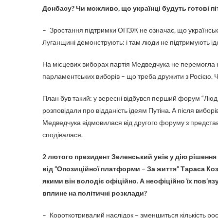
Донбасу? Чи можливо, що українці будуть готові п
– Зростання підтримки ОПЗЖ не означає, що українське
Луганщині демонструють: і там люди не підтримують ідеї
На місцевих виборах партія Медведчука не перемогла н
парламентських виборів – що треба дружити з Росією. Ч
План був такий: у вересні відбувся перший форум “Люди 
розповідали про відданість ідеям Путіна. А після виборі
Медведчука відмовилася від другого форуму з представни
сподівалася.
2 лютого президент Зеленський увів у дію рішення
від “Опозицій­ної платформи – За життя” Тараса Коз
якими він володіє офіційно. А неофіційно їх пов’я
вплине на політичні розклади?
– Короткотривалий наслідок – зменшиться кількість ро