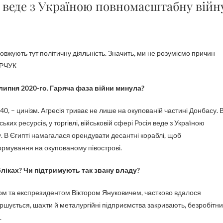
ія веде з Україною повномасштабну війн
ОРЧУК
 липня 2020-го. Гаряча фаза війни минула?
40, – цинізм. Агресія триває не лише на окупованій частині Донбасу. 
ьких ресурсів, у торгівлі, військовій сфері Росія веде з Україною
 В Єгипті намагалася орендувати десантні кораблі, щоб
ормування на окупованому півострові.
іках? Чи підтримують так звану владу?
ком та експрезидентом Віктором Януковичем, частково вдалося
гіршується, шахти й металургійні підприємства закривають, безробітн
.