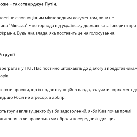
оже – так стверджує Путін.
ності не є повноцінним міжнародним документом, вони не
на “Мінська” – це торпеда під українську державність. Говорити про 
країни. Будь-яка влада, яка поставить це на голосування,
 групі?
ереграти її у ТКГ. Нас постійно штовхають до діалогу з представника
орів.
вати проєкти, що їх подає окупаційна влада, залучити парламент д
яд, що Росія не агресор, а арбітр.
діють групи впливу, дехто був би задоволений, якби Київ почав прямі
апитання: а чи правильно ми обрали посередників для цих