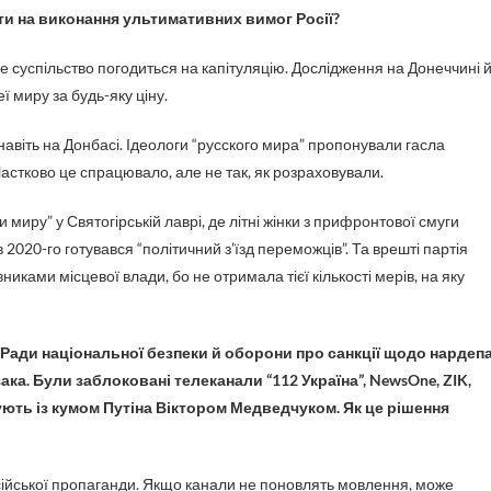
іти на виконання ультимативних вимог Росії?
 суспільство погодиться на капітуляцію. Дослідження на Донеччині 
 миру за будь-яку ціну.
авіть на Донбасі. Ідеологи “русского мира” пропонували гасла
астково це спрацювало, але не так, як розраховували.
миру” у Святогірській лаврі, де літні жінки з прифронтової смуги
в 2020-го готувався “політичний з’їзд переможців”. Та врешті партія
ками місцевої влади, бо не отримала тієї кількості мерів, на яку
 Ради національної безпеки й оборони про санкції щодо нардеп
ака. Були заблоковані телеканали “112 Україна”, NewsOne, ZIK,
зують із кумом Путіна Віктором Медведчуком. Як це рішення
сійської пропаганди. Якщо канали не поновлять мовлення, може