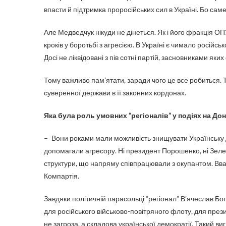
впасти й підтримка проросійських сил в Україні. Бо сам
Але Медведчук нікуди не дінеться. Як і його фракція О
кроків у боротьбі з агресією. В Україні є чимало російськ
Досі не ліквідовані з пів сотні партій, засновниками яких
Тому важливо пам’ятати, заради чого це все робиться. 
суверенної держави в її законних кордонах.
Яка була роль умовних “регіоналів” у подіях на Дон
– Вони роками мали можливість знищувати Українську де
допомагали агресору. Ні президент Порошенко, ні Зел
структури, що напряму співпрацювали з окупантом. Вва
Компартія.
Завдяки політичній парасольці “регіонал” В’ячеслав Бог
для російського військово-­повітряного флоту, для пре
не загроза, а складова української демократії. Такий в