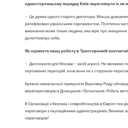
односторонньому порядку Київ переглянути їх не м
– Це думка одного старого диктатора. Мінські домовле
ратифіковані українським парламентом. Політична части
виконання може тільки людина, яка мріє про знищення У
делегітимізує себе.
Як оцінюєте нашу роботу в Тристоронній контактній
– Дипломатія для Москви – засіб агресії. Не зможемо п
окупованих територій, хоча вони не є стороною перегов
Кремль намагається примусити Верховну Раду обговорю
квазіпереговорів із Донецьком і Луганськом. Робить вигл
В Організації з безпеки і співробітництва в Європі теж 
переговори з окупаційними адміністраціями. Виникає з
переговорів?