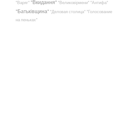
"Вкидання"
"Варяг"
"Великовірмени"
"Антифа"
"Батьківщина"
"Деловая столица"
"Голосование
на пеньках"