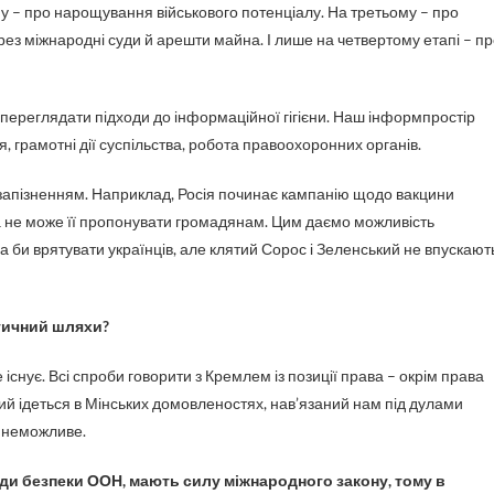
му – про нарощування військового потенціалу. На третьому – про
ез міжнародні суди й арешти майна. І лише на четвертому етапі – п
переглядати підходи до інформаційної гігієни. Наш інформпростір
ля, грамотні дії суспільства, робота правоохоронних органів.
м запізненням. Наприклад, Росія починає кампанію щодо вакцини
да не може її пропонувати громадянам. Цим даємо можливість
 би врятувати українців, але клятий Сорос і Зеленський не впускают
ітичний шляхи?
існує. Всі спроби говорити з Кремлем із позиції права – окрім права
ий ідеться в Мінських домовленостях, нав’язаний нам під дулами
я неможливе.
ди безпеки ООН, мають силу міжнародного закону, тому в