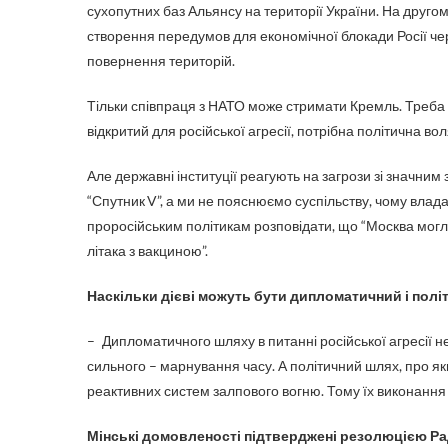
сухопутних баз Альянсу на території України. На друго
створення передумов для економічної блокади Росії чер
повернення територій.
Тільки співпраця з НАТО може стримати Кремль. Треба 
відкритий для російської агресії, потрібна політична во
Але державні інституції реагують на загрози зі значни
“Спутник V”, а ми не пояснюємо суспільству, чому вла
проросійським політикам розповідати, що “Москва могла
літака з вакциною”.
Наскільки дієві можуть бути дипломатичний і пол
– Дипломатичного шляху в питанні російської агресії не 
сильного – марнування часу. А політичний шлях, про як
реактивних систем залпового вогню. Тому їх виконанн
Мінські домовленості підтверджені резолюцією Ра