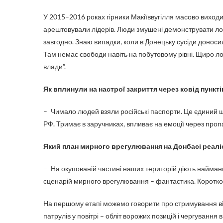
У 2015–2016 роках гірники Макіїввугілля масово виход
арештовували лідерів. Люди змушені демонструвати лоя
завгодно. Знаю випадки, коли в Донецьку сусіди доносил
Там немає свободи навіть на побутовому рівні. Щиро лоя
влади”.
Як вплинули на настрої закриття через ковід пункт
– Чимало людей взяли російські паспорти. Це єдиний шл
РФ. Тримає в заручниках, впливає на емоції через пропа
Який план мирного врегулювання на Донбасі реалі
– На окупованій частині наших територій діють найманці
сценарій мирного врегулювання – фантастика. Коротког
На першому етапі можемо говорити про стримування вій
патрулів у повітрі – обліт ворожих позицій і чергування