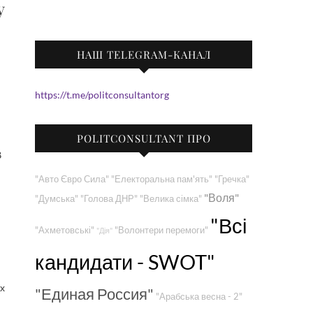
у
НАШ TELEGRAM-КАНАЛ
https://t.me/politconsultantorg
POLITCONSULTANT ПРО
В
"Авто Євро Сила"
"Електоральна пам'ять"
"Гречка"
"Воля"
"Думська"
"Голова ДНР"
"Велика сімка"
"Всі
"Ахметовські"
"Волонтери перемоги"
"Дія"
кандидати - SWOT"
их
"Единая Россия"
"Арабська весна - 2"