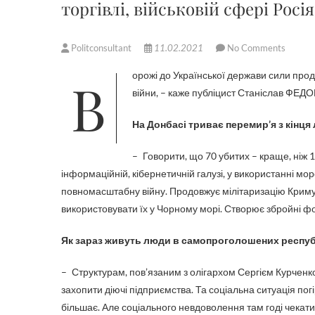
торгівлі, військовій сфері Рос
Politconsultant
11.02.2021
No Comments
Ворожі до Української держави сили продовжують тут політичну діяльність. Значить, ми не розуміємо причин
війни, – каже публіцист Станіслав ФЕД
На Донбасі триває перемир’я з кінця
– Говорити, що 70 убитих – краще, ніж 1
інформаційній, кібернетичній галузі, у використанні морс
повномасштабну війну. Продовжує мілітаризацію Криму.
використовувати їх у Чорному морі. Створює збройні ф
Як зараз живуть люди в самопроголошених республ
– Структурам, пов’язаним з олігархом Сергієм Курчен
захопити діючі підприємства. Та соціальна ситуація по
більшає. Але соціального невдоволення там годі чекати