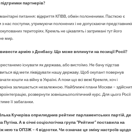
и підтримки партнерів?
уманітарні питання: відкриття КПВВ, обмін полоненими. Пасткою є
и з нас поступки, утримуючи полонених і не допускаючи представникі
купованих територіях. Кремль не цікавлять і затримані тут його
не мир.
ивести армію з Донбасу. Що може вплинути на позиції Росії?
ерестанемо існувати як держава, або вистоїмо. Не бачу підстав
овиться від мети ліквідувати нашу державу. Щоб окупант повернув
ати кошти на війну в Україні. А поки що всі вежі Кремля, хоч і
Україна залишається незалежною. Найближчі плани Москви – здійсни
вроінтеграцію, розвернути зовнішньополітичний курс. Для цього Росії
тиме її забаганки.
і Ілька Кучеріва оприлюднив рейтинг парламентських партій, де
Путіна. А в січні соціологічна група “Рейтинг” поставила на
іж нею та ОПЗЖ – 4 відсотки. Чи означає це зміну настроїв щодо