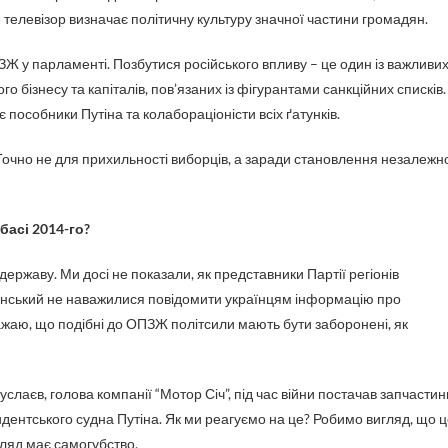
е телевізор визначає політичну культуру значної частини громадян.
ПЗЖ у парламенті. Позбутися російського впливу – це один із важливи
ого бізнесу та капіталів, пов’язаних із фігурантами санкційних списків.
 є пособники Путіна та колабораціоністи всіх ґатунків.
Точно не для прихильності виборців, а заради становлення незалежн
басі 2014-го?
ржаву. Ми досі не показали, як представники Партії регіонів
енський не наважилися повідомити українцям інформацію про
жаю, що подібні до ОПЗЖ політсили мають бути заборонені, як
услаєв, голова компанії “Мотор Січ”, під час війни постачав запчастин
зидентського судна Путіна. Як ми реагуємо на це? Робимо вигляд, що 
игляд має самогубство.