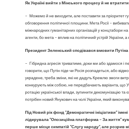
Як Україні вийти з Мінського процесу й не втратит
– Можемо й не виходити, але поставити за пріоритет г
обговорення політичної площини. Мета Росії – вибиват
міжнародних гуманітарних організацій у концтабори на о
агенти, бо мета – вплив на політичний устрій України, а 
Президент Зеленський сподівався вмовити Путіна в
– Гібридна агресія триватиме, доки ми або здамося і п
говорити, що Путін піде чи Росія розпадеться, або відм
украдене, треба зміни, які не дадуть Кремлю змоги витрач
конкурують між собою, не передбачають варіанта, що 
ротацію української влади, зупинити декомунізацію та є
потрібен новий Янукович на чолі України, який виконува
Під Новий рік фонд “Демократичні ініціативи” імен
лідирувала “Опозиційна платформа – За життя” кума 
перше місце симпатій “Слугу народу”, але розрив м