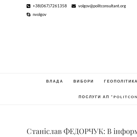
Skip
+38(067)7261358
volgov@politconsultant.org
to
nvolgov
content
ВЛАДА
ВИБОРИ
ГЕОПОЛІТИК
ПОСЛУГИ АП “POLITCO
Станіслав ФЕДОРЧУК: В інформа