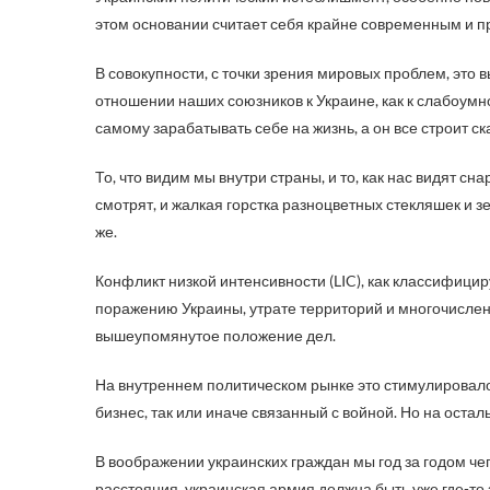
этом основании считает себя крайне современным и п
В совокупности, с точки зрения мировых проблем, это 
отношении наших союзников к Украине, как к слабоумн
самому зарабатывать себе на жизнь, а он все строит с
То, что видим мы внутри страны, и то, как нас видят сн
смотрят, и жалкая горстка разноцветных стекляшек и зер
же.
Конфликт низкой интенсивности (LIC), как классифици
поражению Украины, утрате территорий и многочислен
вышеупомянутое положение дел.
На внутреннем политическом рынке это стимулировал
бизнес, так или иначе связанный с войной. Но на оста
В воображении украинских граждан мы год за годом че
расстояния, украинская армия должна быть уже где-то