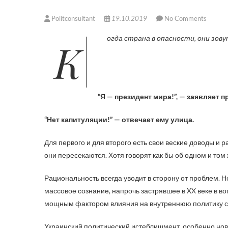
Politconsultant
19.10.2019
No Comments
Когда страна в опасности, они зову
“Я — президент мира!”, — заявляет п
“Нет капитуляции!” — отвечает ему улица.
Для первого и для второго есть свои веские доводы и
они пересекаются. Хотя говорят как бы об одном и том 
Рациональность всегда уводит в сторону от проблем. Н
массовое сознание, напрочь застрявшее в XX веке в в
мощным фактором влияния на внутреннюю политику 
Украинский политический истеблишмент, особенно нов