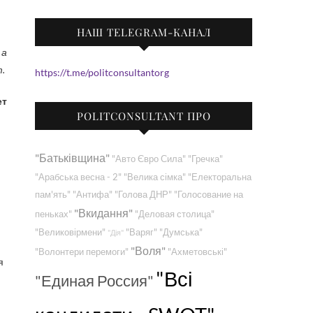
НАШ TELEGRAM-КАНАЛ
 а
т.
https://t.me/politconsultantorg
ет
POLITCONSULTANT ПРО
"Батьківщина"
"Авто Євро Сила"
"Гречка"
"Арабська весна - 2"
"Велика сімка"
"Електоральна
пам'ять"
"Антифа"
"Голова ДНР"
"Голосование на
"Вкидання"
пеньках"
"Деловая столица"
"Великовірмени"
"Варяг"
"Думська"
"Дія"
"Воля"
"Волонтери перемоги"
"Ахметовські"
я
"Всі
"Единая Россия"