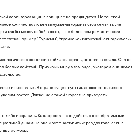
акой деолигархизации в принципе не предвидится. На теневой
омное количество людей вынуждены кормить свои семьи за счет
гархи как бы между собой воюют, — не более чем романтическая
ывает свежий пример “Бурисмы”, Украина как гигантский олигархическ
ратии.
хологическое состояние той части страны, которая воевала. Она по
 боевых действий. Призывы к миру в том виде, в котором они звучат
дательство.
равых и виноватых. В стране существует гигантское когнитивное
 увеличивается. Движение с такой скоростью приведет к
что-либо исправить. Катастрофа — это действие с необратимыми
циальной динамике она может наступить через два года, если в
о другие меры.