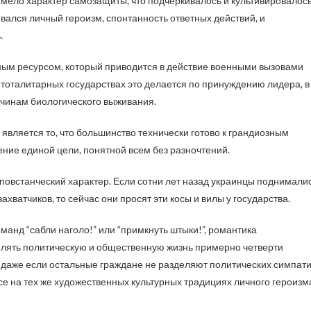
имело характер самозащиты, что подчеркивалось и культивировалос
евался личный героизм, спонтанность ответных действий, и
.
м ресурсом, который приводится в действие военными вызовами
 тоталитарных государствах это делается по принуждению лидера, в
ичинам биологического выживания.
вляется то, что большинство технически готово к грандиозным
ние единой цели, понятной всем без разночтений.
 повстанческий характер. Если сотни лет назад украинцы поднимали
хватчиков, то сейчас они просят эти косы и вилы у государства.
манд “сабли наголо!” или “примкнуть штыки!”, романтика
елять политическую и общественную жизнь примерно четверти
о даже если остальные граждане не разделяют политических симпат
все на тех же художественных культурных традициях личного героизм