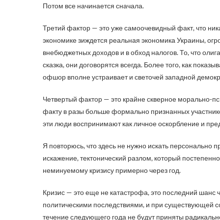
Потом все начинается сначала.
Третий фактор — это уже самоочевидный факт, что ник
экономике зиждется реальная экономика Украины, огр
внебюджетных доходов и в обход налогов. То, что оли
сказка, они договорятся всегда. Более того, как показ
офшор вполне устраивает и светочей западной демок
Четвертый фактор — это крайне скверное морально-пси
факту в разы больше формально признанных участников
эти люди воспринимают как личное оскорбление и пре
Я повторюсь, что здесь не нужно искать персонально п
искажение, тектонический разлом, который постепенно
неминуемому кризису примерно через год.
Кризис — это еще не катастрофа, это последний шанс 
политическими последствиями, и при существующей со
течение следующего года не будут приняты радикальн