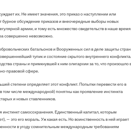
ждает их. Не имеет значения, это приказ о наступлении или
ет бурное обсуждение приказов и внеочередные выборы новых
егулярной армии, и тому есть множество свидетельств в наше время
ира совершенно невозможно.
обровольческих батальонов и Вооруженных сил в деле защиты стра
овершеннейший тупик и состояние скрытого внутреннего конфликта
дства страны и примкнувшей к ним олигархии за то, что произошло 
ьно-правовой сфере.
шей степени определяет этот конфликт. Попытки перевести его в
 (в том числе международной) понятны как проявление инстинкта
тарых и новых ставленников.
ся инстинкт самосохранения. Единственный капитал, которым
), — это его мораль. Уж какая есть. Но воинственность в ней играет
твенности в угоду сомнительным международным требованиям