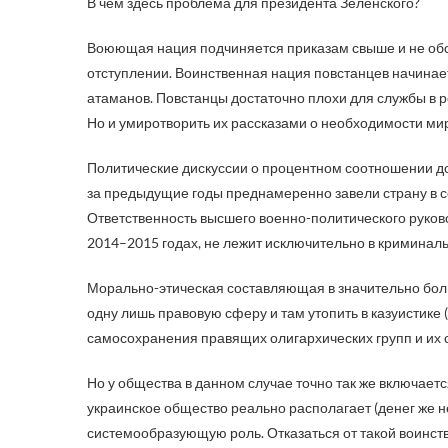
В чем здесь проблема для президента Зеленского?
Воюющая нация подчиняется приказам свыше и не обсу
отступлении. Воинственная нация повстанцев начина
атаманов. Повстанцы достаточно плохи для службы в р
Но и умиротворить их рассказами о необходимости м
Политические дискуссии о процентном соотношении д
за предыдущие годы преднамеренно завели страну в с
Ответственность высшего военно-политического руково
2014–2015 годах, не лежит исключительно в криминал
Морально-этическая составляющая в значительно боль
одну лишь правовую сферу и там утопить в казуистике
самосохранения правящих олигархических групп и их с
Но у общества в данном случае точно так же включает
украинское общество реально располагает (денег же нет
системообразующую роль. Отказаться от такой воинс