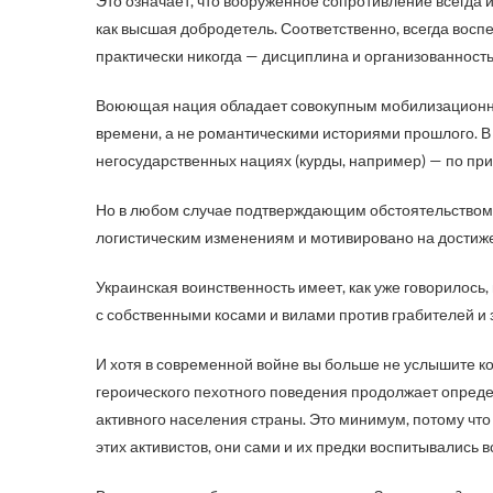
Это означает, что вооруженное сопротивление всегда 
как высшая добродетель. Соответственно, всегда восп
практически никогда — дисциплина и организованность
Воюющая нация обладает совокупным мобилизационны
времени, а не романтическими историями прошлого. В
негосударственных нациях (курды, например) — по пр
Но в любом случае подтверждающим обстоятельством я
логистическим изменениям и мотивировано на достиже
Украинская воинственность имеет, как уже говорилось,
с собственными косами и вилами против грабителей и за
И хотя в современной войне вы больше не услышите ко
героического пехотного поведения продолжает опред
активного населения страны. Это минимум, потому чт
этих активистов, они сами и их предки воспитывались 