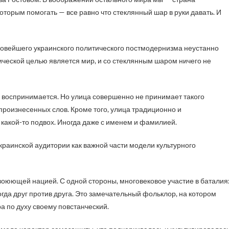
оторым помогать — все равно что стеклянный шар в руки давать. И
новейшего украинского политического постмодернизма неустанно
тической целью является мир, и со стеклянным шаром ничего не
о воспринимается. Но улица совершенно не принимает такого
 произнесенных слов. Кроме того, улица традиционно и
 какой-то подвох. Иногда даже с именем и фамилией.
краинской аудитории как важной части модели культурного
воюющей нацией. С одной стороны, многовековое участие в баталия
огда друг против друга. Это замечательный фольклор, на котором
а по духу своему повстанческий.