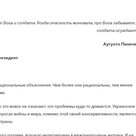
т Бога и солдата.
Когда опасность миновала, про Бога забывают,
солдата осуждаю
Аугусто Пиноч
резидент.
 рациональные объяснения. Чем более они рациональны, тем менее
же.
о это вовсе не означает, что проблемы куда-то деваются. Украинское
опросах войны и мира, помимо этой своей консервативности, являетс
страны.
ого разлива, всецело интегрирован в международные интриги. И на