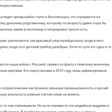
рогрессивным.
выглядит чрезвычайно глупо и беспомощно, что отражается на
ому дальнему родственнику, которому по возрасту давно пора бы
казочные замки в песочнице и непрерывно просит есть.
аружи, различается, как красивый узор калейдоскопа, когда в него
кал, когда этот детский прибор разобран. Хотя по сути это одно и то
руется наша война с Россией, привел по факту к тяжелому военному
ным жертвам. Его приостановка в 2015 году лишь зафиксировала
о патриотические настроения, военную промышленность и прочий
льную реальность ровным счетом никак не влияло.
го-то там отвоевывали. Но если перевести эти медийные выдумки в
 за Ростовом. В воображении остального мира мы — страна