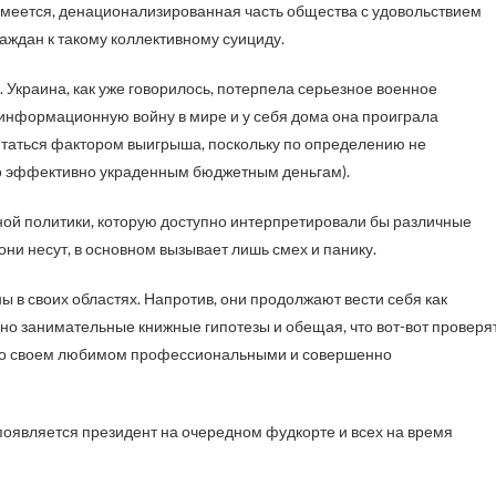
умеется, денационализированная часть общества с удовольствием
аждан к такому коллективному суициду.
 Украина, как уже говорилось, потерпела серьезное военное
 информационную войну в мире и у себя дома она проиграла
итаться фактором выигрыша, поскольку по определению не
по эффективно украденным бюджетным деньгам).
нной политики, которую доступно интерпретировали бы различные
они несут, в основном вызывает лишь смех и панику.
ы в своих областях. Напротив, они продолжают вести себя как
но занимательные книжные гипотезы и обещая, что вот-вот проверя
ет о своем любимом профессиональными и совершенно
, появляется президент на очередном фудкорте и всех на время