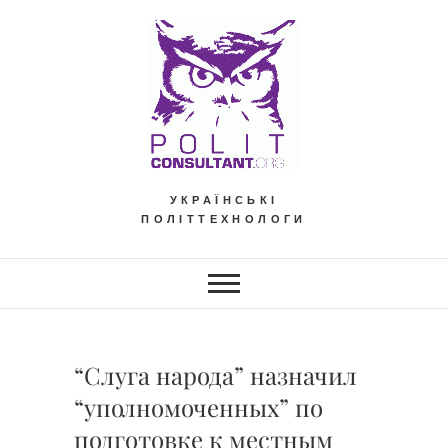
Skip
to
content
УКРАЇНСЬКІ
ПОЛІТТЕХНОЛОГИ
“Слуга народа” назначил
“уполномоченных” по
подготовке к местным