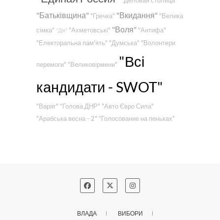
"Деловая столица"
"Батьківщина"
"Вкидання"
"Гречка"
"Велика
"Воля"
сімка"
"Ахметовські"
"Антифа"
"Дія"
"Електоральна пам'ять"
"Думська"
"Волонтери
"Всі
перемоги"
"Великовірмени"
кандидати - SWOT"
"Варяг"
"Голова ДНР"
"Авто Євро Сила"
"Арабська весна - 2"
"Голосование на пеньках"
ВЛАДА
ВИБОРИ