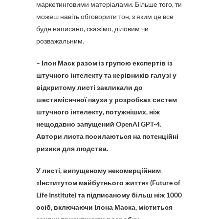
маркетинговими матеріалами. Більше того, ти
можеш навіть обговорити тон, з яким це все
буде написано, скажімо, діловим чи
розважальним.
– Ілон Маск разом із групою експертів із
штучного інтелекту та керівників галузі у
відкритому листі закликали до
шестимісячної паузи у розробках систем
штучного інтелекту, потужніших, ніж
нещодавно запущений OpenAI GPT-4.
Автори листа посилаються на потенційні
ризики для людства.
У листі, випущеному некомерційним
«Інститутом майбутнього життя» (Future of
Life Institute) та підписаному більш ніж 1000
осіб, включаючи Ілона Маска, міститься