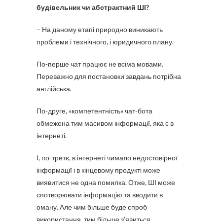
будівельник чи абстрактний ШІ?
– На даному етапі природно виникають
проблеми і технічного, і юридичного плану.
По-перше чат працює не всіма мовами.
Переважно для постановки завдань потрібна
англійська.
По-друге, «компетентність» чат-бота
обмежена тим масивом інформації, яка є в
інтернеті.
І, по-третє, в інтернеті чимало недостовірної
інформації і в кінцевому продукті може
виявитися не одна помилка. Отже, ШІ може
спотворювати інформацію та вводити в
оману. Але чим більше буде спроб
використання, тим більше з’явиться