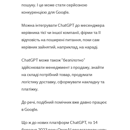
пошуку. І це може стати серйозною
конкуренцією для Google.
Можна інтегрувати ChatGPT до месенджера
керівника тієї чи іншої компанії, фірми та ІІ
відповість на поширені питання, поки сам
керівник зайнятий, наприклад, на нараді.
ChatGPT може також “безпілотно”
здійснювати менеджмент з продажу, знайти
на складі потрібний товар, продумати
логістику доставку, сформувати накладну та
платіжку.
До речі, подібний помічник вже давно працює
в Google.
Що ж до нових платформ ChatGPT, то 14
березня 2023 року OpenAI представили нову