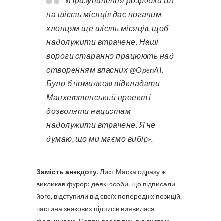
«Призупинення розробки ШІ
на шість місяців дає поганим
хлопцям ще шість місяців, щоб
надолужити втрачене. Наші
вороги старанно працюють над
створенням власних @OpenAI.
Було б помилкою відкладати
Манхеттенський проект і
дозволяти нацистам
надолужити втрачене. Я не
думаю, що ми маємо вибір».
Замість анекдоту
. Лист Маска одразу ж
викликав фурор: деякі особи, що підписали
його, відступили від своїх попередніх позицій,
частина знакових підписів виявилася
фальшивою. Попри перевірку, під листом