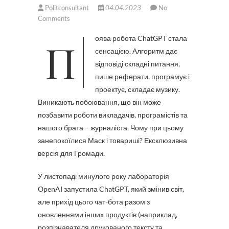
Politconsultant
04.04.2023
No
Comments
Поява робота ChatGPT стала
сенсацією. Алгоритм дає
відповіді складні питання,
пише реферати, програмує і
проектує, складає музику.
Виникають побоювання, що він може
позбавити роботи викладачів, програмістів та
нашого брата – журналіста. Чому при цьому
занепокоїлися Маск і товариші? Ексклюзивна
версія для Громади.
У листопаді минулого року лабораторія
OpenAI запустила ChatGPT, який змінив світ,
але прихід цього чат-бота разом з
оновленнями інших продуктів (наприклад,
розпізнавателя друкованого тексту та