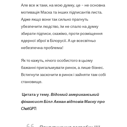
Але все ж таки, на мою думку, це – не основна
мотивація Маска та інших підписантів листа.
Адже якщо вони так сильно прагнуть
убезпечити людство, їм не спало на думку
збирати підписи, скажімо, проти розміщення
ядерної зброї в Білорусії. А це всесвітньо
небезпечна проблема!
Як то кажуть, нічого особистого в цьому
бажанні пригальмувати ринок, а лише бізнес.
Встигнути заскочити в ринок і зайняти там собі
становище.
Цитата у тему
.
Відомий американський
фінансист Білл Акман відповів Маску про
ChatGPT: