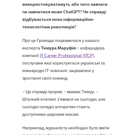
використовуватимуть або чого навчати
чи навчитися може ChatGPT? Чи справді
відбувається нова інформаційно-
технологічна революція?
Про це Громада поцікавилася у нашого
експерта
Тимура Маруфія
– кофаундера
компанії
IT Career Professional (ITCP)
,
послугами якої користуються українські та
міжнародні ІТ-компанії, зацікавлені у
зростанні своїх команд.
– Це справді прорив, – вважає Тимур. –
Штучний інтелект з’явився не сьогодні, але
сьогодні складні алгоритми стають
доступними широким масам.
Наприклад, журналісту необхідно було вміти