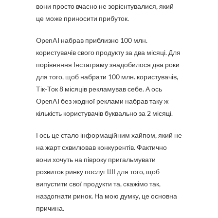
вони просто вчасно не зорієнтувалися, який
це може приносити прибуток.
OpenAI набрав приблизно 100 млн.
користувачів свого продукту за два місяці. Для
порівняння Інстаграму знадобилося два роки
для того, щоб набрати 100 млн. користувачів,
Тік-Ток 8 місяців рекламував себе. А ось
OpenAI без жодної реклами набрав таку ж
кількість користувачів буквально за 2 місяці.
І ось це стало інформаційним хайпом, який не
на жарт схвилював конкурентів. Фактично
вони хочуть на півроку пригальмувати
розвиток ринку послуг ШІ для того, щоб
випустити свої продукти та, скажімо так,
наздогнати ринок. На мою думку, це основна
причина.