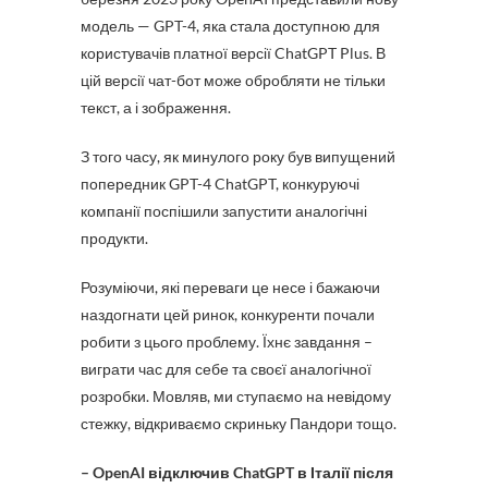
модель — GPT-4, яка стала доступною для
користувачів платної версії ChatGPT Plus. В
цій версії чат-бот може обробляти не тільки
текст, а і зображення.
З того часу, як минулого року був випущений
попередник GPT-4 ChatGPT, конкуруючі
компанії поспішили запустити аналогічні
продукти.
Розуміючи, які переваги це несе і бажаючи
наздогнати цей ринок, конкуренти почали
робити з цього проблему. Їхнє завдання –
виграти час для себе та своєї аналогічної
розробки. Мовляв, ми ступаємо на невідому
стежку, відкриваємо скриньку Пандори тощо.
– OpenAI відключив ChatGPT в Італії після