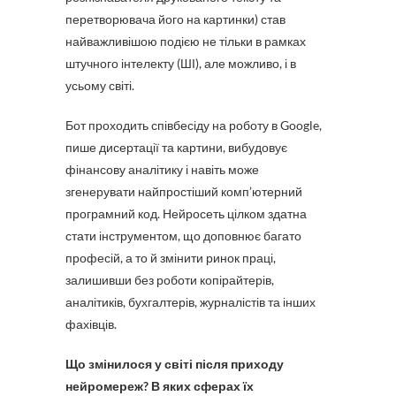
перетворювача його на картинки) став
найважливішою подією не тільки в рамках
штучного інтелекту (ШІ), але можливо, і в
усьому світі.
Бот проходить співбесіду на роботу в Google,
пише дисертації та картини, вибудовує
фінансову аналітику і навіть може
згенерувати найпростіший комп’ютерний
програмний код. Нейросеть цілком здатна
стати інструментом, що доповнює багато
професій, а то й змінити ринок праці,
залишивши без роботи копірайтерів,
аналітиків, бухгалтерів, журналістів та інших
фахівців.
Що змінилося у світі після приходу
нейромереж? В яких сферах їх