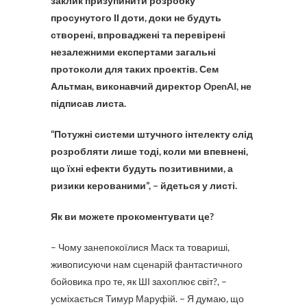
заклик призупинити розробку
просунутого ІІ доти, доки не будуть
створені, впроваджені та перевірені
незалежними експертами загальні
протоколи для таких проектів. Сем
Альтман, виконавчий директор OpenAI, не
підписав листа.
“Потужні системи штучного інтелекту слід
розробляти лише тоді, коли ми впевнені,
що їхні ефекти будуть позитивними, а
ризики керованими”, – йдеться у листі.
Як ви можете прокоментувати це?
– Чому занепокоїлися Маск та товариші,
живописуючи нам сценарій фантастичного
бойовика про те, як ШІ захоплює світ?, –
усміхається Тимур Маруфій. – Я думаю, що