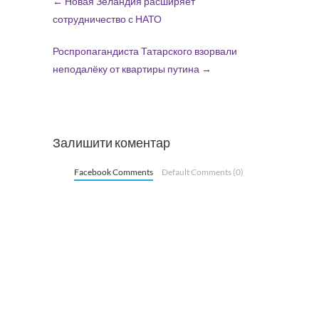
←
Новая Зеландия расширяет
сотрудничество с НАТО
Роспропагандиста Татарского взорвали
неподалёку от квартиры путина
→
Залишити коментар
Facebook Comments
Default Comments (0)