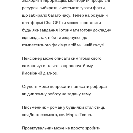
знаходити інформацію, моніторити профільні
ресурси, вибирати, систематизувати факти,
що забирало багато часу. Тепер на розумній
платформі ChatGPT ти можеш поставити
будь-яке завдання і отримати готову докладну
відповідь так, ніби ти звернувся до
компетентного фахівця в тій чи іншій галузі.
Пенсіонер може описати симптоми свого
самопочуття та чат запропонує йому
ймовірний діагноз.
Студент може попросити написати реферат
чи дипломну роботу на задану тему.
Письменник – роман у будь-якій стилістиці,
хоч Достоєвського, хоч Марка Твена.
Проектувальник може не просто зробити