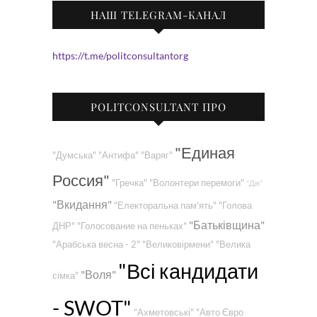
НАШ TELEGRAM-КАНАЛ
https://t.me/politconsultantorg
POLITCONSULTANT ПРО
"Единая
"Думська"
"Антифа"
"Варяг"
Россия"
"Гречка"
"Волонтери перемоги"
"Дія"
"Вкидання"
"Електоральна пам'ять"
"Голова
"Батьківщина"
ДНР"
"Голосование на пеньках"
"Арабська весна - 2"
"Великовірмени"
"Велика
"Всі кандидати
"Воля"
сімка"
- SWOT"
"Ахметовські"
"Авто Євро