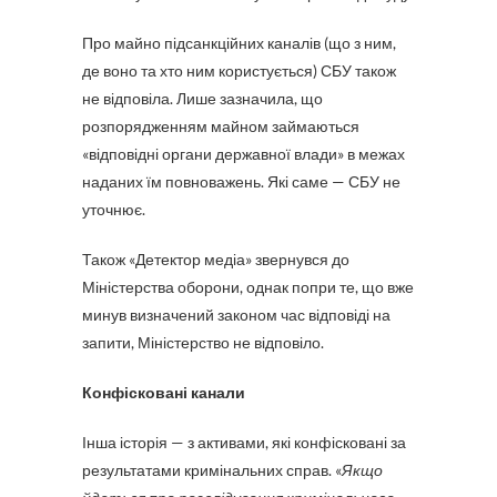
Про майно підсанкційних каналів (що з ним,
де воно та хто ним користується) СБУ також
не відповіла. Лише зазначила, що
розпорядженням майном займаються
«відповідні органи державної влади» в межах
наданих їм повноважень. Які саме — СБУ не
уточнює.
Також «Детектор медіа» звернувся до
Міністерства оборони, однак попри те, що вже
минув визначений законом час відповіді на
запити, Міністерство не відповіло.
Конфісковані канали
Інша історія — з активами, які конфісковані за
результатами кримінальних справ. «
Якщо