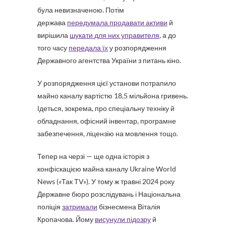
була невизначеною. Потім
держава
передумала продавати активи
й
вирішила
шукати для них управителя
, а до
того часу
передала їх
у розпорядження
Державного агентства України з питань кіно.
У розпорядження цієї установи потрапило
майно каналу вартістю 18,5 мільйона гривень.
Ідеться, зокрема, про спеціальну техніку й
обладнання, офісний інвентар, програмне
забезпечення, ліцензію на мовлення тощо.
Тепер на черзі — ще одна історія з
конфіскацією майна каналу Ukraine World
News («Так ТV»). У тому ж травні 2024 року
Державне бюро розслідувань і Національна
поліція
затримали
бізнесмена Віталія
Кропачова. Йому
висунули підозру
й