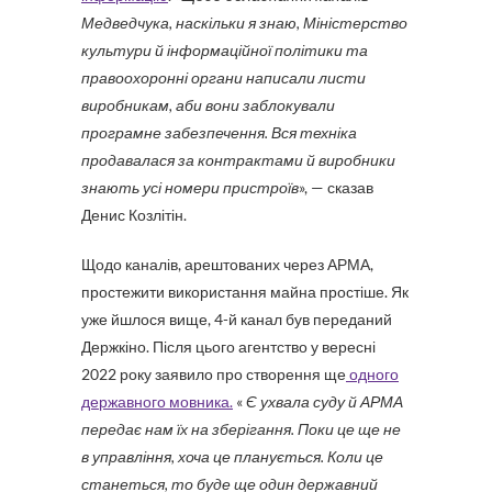
Медведчука, наскільки я знаю, Міністерство
культури й інформаційної політики та
правоохоронні органи написали листи
виробникам, аби вони заблокували
програмне забезпечення. Вся техніка
продавалася за контрактами й виробники
знають усі номери пристроїв
», — сказав
Денис Козлітін.
Щодо каналів, арештованих через АРМА,
простежити використання майна простіше. Як
уже йшлося вище, 4-й канал був переданий
Держкіно. Після цього агентство у вересні
2022 року заявило про створення ще
одного
державного мовника.
«
Є ухвала суду й АРМА
передає нам їх на зберігання. Поки це ще не
в управління, хоча це планується. Коли це
станеться, то буде ще один державний