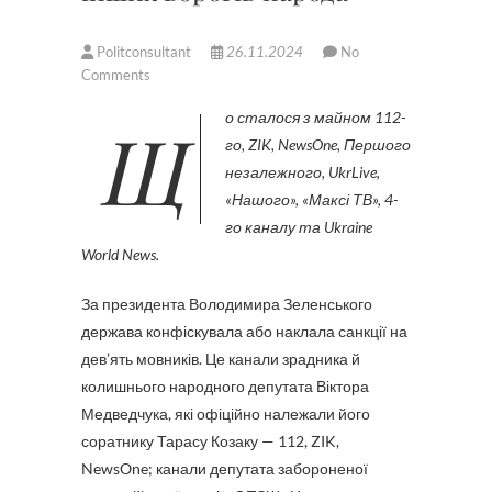
Politconsultant
26.11.2024
No
Comments
Що сталося з майном 112-
го, ZIK, NewsOne, Першого
незалежного, UkrLive,
«Нашого», «Максі ТВ», 4-
го каналу та Ukraine
World News.
За президента Володимира Зеленського
держава конфіскувала або наклала санкції на
дев’ять мовників. Це канали зрадника й
колишнього народного депутата Віктора
Медведчука, які офіційно належали його
соратнику Тарасу Козаку — 112, ZIK,
NewsOne; канали депутата забороненої