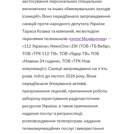
застосування персональних спеціальних
економічних та інших обмежувальних заходів
(санкцій)». Воно передбачало запровадження
санкцій проти народного депутата України
Тараса Козака та компаній, які володіли
ліцензіями телеканалів «
групи Медведчука
» —
«112 Україна», NewsOne і ZIK (ТОВ «ТБ Вибір»,
ТОВ «ТРК 112-ТВ», ТОВ «Лідер ТВ», ТОВ
«Новини 24 години», ТОВ «ТРК Нові
комунікації»). Санкції запроваджено на п’ять
років, тобто до лютого 2026 року. Вони
передбачали блокування активів,
призупинення ліцензій, припинення роботи,
заборону користування радіочастотним
ресурсом України, а також припинення
надання послуг із ретрансляції,
розповсюдження телепрограм, надання
телекомунікаційних послуг і використання