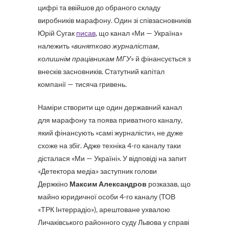
цифрі та ввійшов до обраного складу
виробників марафону. Один зі співзасновників
Юрій Сугак
писав
, що канал «Ми — Україна»
належить «
винятково журналістам,
колишнім працівникам МГУ
» й фінансується з
внесків засновників. Статутний капітал
компанії — тисяча гривень.
Наміри створити ще один державний канал
для марафону та поява приватного каналу,
який фінансують «самі журналісти», не дуже
схоже на збіг. Адже техніка 4-го каналу таки
дісталася «Ми — Україні». У відповіді на запит
«Детектора медіа» заступник голови
Держкіно
Максим Александров
розказав, що
майно юридичної особи 4-го каналу (ТОВ
«ТРК Інтеррадіо»), арештоване ухвалою
Личаківського районного суду Львова у справі