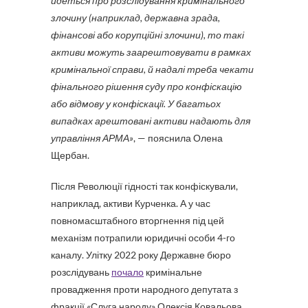
йдеться про розслідування кримінального
злочину (наприклад, державна зрада,
фінансові або корупційні злочини), то такі
активи можуть заарештовувати в рамках
кримінальної справи, й надалі треба чекати
фінального рішення суду про конфіскацію
або відмову у конфіскації. У багатьох
випадках арештовані активи надають для
управління АРМА»
, — пояснила Олена
Щербан.
Після Революції гідності так конфіскували,
наприклад, активи Курченка. А у час
повномасштабного вторгнення під цей
механізм потрапили юридичні особи 4-го
каналу. Улітку 2022 року Державне бюро
розслідувань
почало
кримінальне
провадження проти народного депутата з
фракції «Слуга народу» Олексія Ковальова