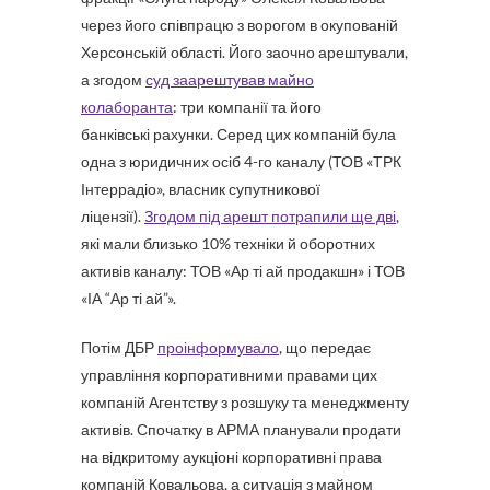
через його співпрацю з ворогом в окупованій
Херсонській області. Його заочно арештували,
а згодом
суд заарештував майно
колаборанта
: три компанії та його
банківські рахунки. Серед цих компаній була
одна з юридичних осіб 4-го каналу (ТОВ «ТРК
Інтеррадіо», власник супутникової
ліцензії).
Згодом під арешт потрапили ще дві
,
які мали близько 10% техніки й оборотних
активів каналу: ТОВ «Ар ті ай продакшн» і ТОВ
«ІА “Ар ті ай”».
Потім ДБР
проінформувало
, що передає
управління корпоративними правами цих
компаній Агентству з розшуку та менеджменту
активів. Спочатку в АРМА планували продати
на відкритому аукціоні корпоративні права
компаній Ковальова, а ситуація з майном