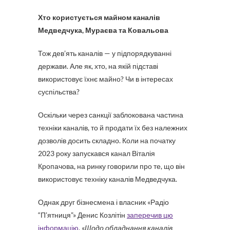
Хто користується майном каналів
Медведчука, Мураєва та Ковальова
Тож дев’ять каналів — у підпорядкуванні
держави. Але як, хто, на якій підставі
використовує їхнє майно? Чи в інтересах
суспільства?
Оскільки через санкції заблокована частина
техніки каналів, то й продати їх без належних
дозволів досить складно. Коли на початку
2023 року запускався канал Віталія
Кропачова, на ринку говорили про те, що він
використовує техніку каналів Медведчука.
Однак друг бізнесмена і власник «Радіо
“П’ятниця”» Денис Козлітін
заперечив цю
інформацію
. «
Щодо обладнання каналів