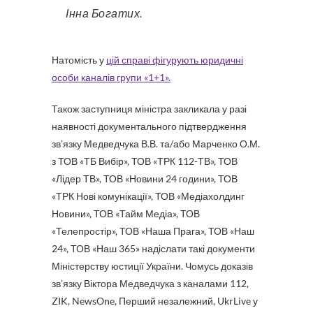
Інна Богатих.
Натомість у
цій справі фігурують юридичні
особи каналів групи «1+1».
Також заступниця міністра закликала у разі
наявності документального підтвердження
зв’язку Медведчука В.В. та/або Марченко О.М.
з ТОВ «ТБ Вибір», ТОВ «ТРК 112-ТВ», ТОВ
«Лідер ТВ», ТОВ «Новини 24 години», ТОВ
«ТРК Нові комунікації», ТОВ «Медіахолдинг
Новини», ТОВ «Тайм Медіа», ТОВ
«Телепростір», ТОВ «Наша Прага», ТОВ «Наш
24», ТОВ «Наш 365» надіслати такі документи
Міністерству юстиції України. Чомусь доказів
зв’язку Віктора Медведчука з каналами 112,
ZIK, NewsOne, Перший незалежний, UkrLive у