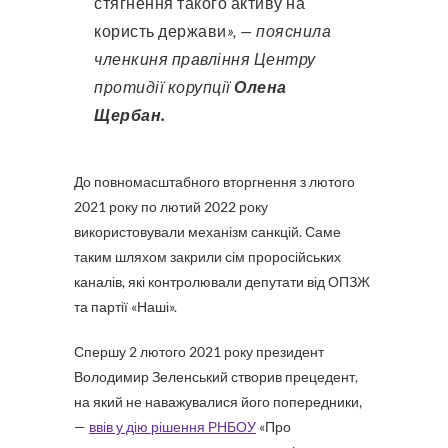
стягнення такого активу на
користь держави
», — пояснила
членкиня правління Центру
протидії корупції
Олена
Щербан.
До повномасштабного вторгнення з лютого
2021 року по лютий 2022 року
використовували механізм санкцій. Саме
таким шляхом закрили сім проросійських
каналів, які контролювали депутати від ОПЗЖ
та партії «Наші».
Спершу 2 лютого 2021 року президент
Володимир Зеленський створив прецедент,
на який не наважувалися його попередники,
—
ввів у дію рішення РНБОУ
«Про