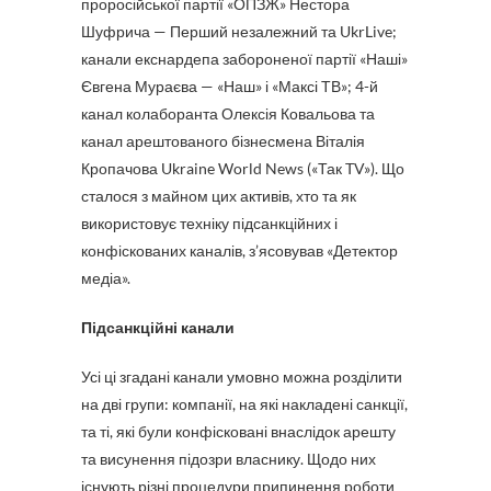
проросійської партії «ОПЗЖ» Нестора
Шуфрича — Перший незалежний та UkrLive;
канали екснардепа забороненої партії «Наші»
Євгена Мураєва — «Наш» і «Максі ТВ»; 4-й
канал колаборанта Олексія Ковальова та
канал арештованого бізнесмена Віталія
Кропачова Ukraine World News («Так TV»). Що
сталося з майном цих активів, хто та як
використовує техніку підсанкційних і
конфіскованих каналів, з’ясовував «Детектор
медіа».
Підсанкційні канали
Усі ці згадані канали умовно можна розділити
на дві групи: компанії, на які накладені санкції,
та ті, які були конфісковані внаслідок арешту
та висунення підозри власнику. Щодо них
існують різні процедури припинення роботи