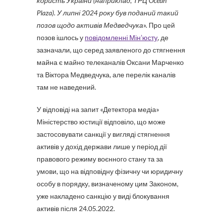
користь України (наприклад, ТРЦ Ocean
Plaza). У липні 2024 року був поданий такий
позов щодо активів Медведчука
». Про цей
позов ішлось у
повідомленні Мін’юсту
, де
зазначали, що серед заявленого до стягнення
майна є майно телеканалів Оксани Марченко
та Віктора Медведчука, але перелік каналів
там не наведений.
У відповіді на запит «Детектора медіа»
Міністерство юстиції відповіло, що може
застосовувати санкції у вигляді стягнення
активів у дохід держави лише у період дії
правового режиму воєнного стану та за
умови, що на відповідну фізичну чи юридичну
особу в порядку, визначеному цим Законом,
уже накладено санкцію у виді блокування
активів після 24.05.2022.