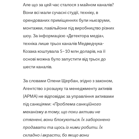
Але що за цей час сталося з майном каналів?
Вони всі мали сучасні студії, техніку, в
орендованих приміщеннях були ньюзруми,
монтажки, павільйони під виробництво різних
шоу. За інформацією «Детектора медіа»,
техніка лише трьох каналів Медведчука-
Козака коштувала 5–10 млн доларів, на її
основі можна було запустити від трьох до
шести каналів.
За словами Олени Щербан, згідно з законом,
Агентство з розшуку та менеджменту активів
(АРМА) не відповідає за управління активами
під санкціями: «
Проблема санкційного
механізму в тому, що поки активи не
стягнені, вони блокуються. Їх заборонено
продавати та щось із ними робити. Їх
складно і вкрасти, бо якщо вони