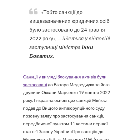
«
Тобто санкції до
вищезазначених юридичних осіб
було застосовано до 24 травня
2022 року
», — йдеться у відповіді
заступниці міністра
Інни
Богатих
.
Санкції у вигляді блокування активів були
застосовані
до Віктора Медведчука та його
дружини Оксани Марченко 19 жовтня 2022
року. І якраз на основі цих санкцій Мін’юст
подав до Вищого антикорупційного суду
позовну заяву про застосування санкції,
передбаченої пунктом 11 частини першої
статті 4 Закону України «Про санкції», до
Медведчука В.В. та Марченко О.М. (справа