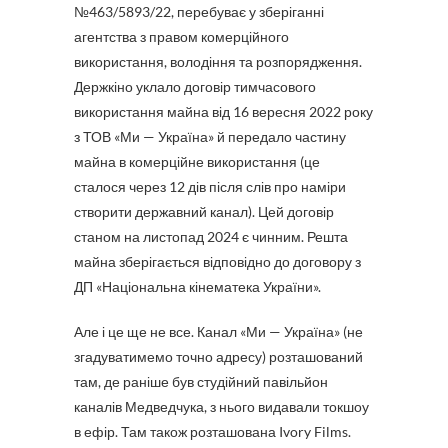
№463/5893/22, перебуває у зберіганні
агентства з правом комерційного
використання, володіння та розпорядження.
Держкіно уклало договір тимчасового
використання майна від 16 вересня 2022 року
з ТОВ «Ми — Україна» й передало частину
майна в комерційне використання (це
сталося через 12 дів після слів про наміри
створити державний канал). Цей договір
станом на листопад 2024 є чинним. Решта
майна зберігається відповідно до договору з
ДП «Національна кінематека України».
Але і це ще не все. Канал «Ми — Україна» (не
згадуватимемо точно адресу) розташований
там, де раніше був студійний павільйон
каналів Медведчука, з нього видавали токшоу
в ефір. Там також розташована Ivory Films.