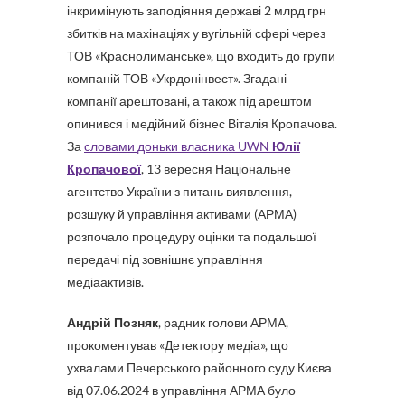
інкримінують заподіяння державі 2 млрд грн
збитків на махінаціях у вугільній сфері через
ТОВ «Краснолиманське», що входить до групи
компаній ТОВ «Укрдонінвест». Згадані
компанії арештовані, а також під арештом
опинився і медійний бізнес Віталія Кропачова.
За
словами доньки власника UWN
Юлії
Кропачової
, 13 вересня Національне
агентство України з питань виявлення,
розшуку й управління активами (АРМА)
розпочало процедуру оцінки та подальшої
передачі під зовнішнє управління
медіаактивів.
Андрій Позняк
, радник голови АРМА,
прокоментував «Детектору медіа», що
ухвалами Печерського районного суду Києва
від 07.06.2024 в управління АРМА було