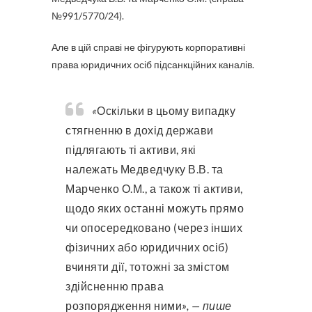
№991/5770/24).
Але в цій справі не фігурують корпоративні
права юридичних осіб підсанкційних каналів.
«
Оскільки в цьому випадку
стягненню в дохід держави
підлягають ті активи, які
належать Медведчуку В.В. та
Марченко О.М., а також ті активи,
щодо яких останні можуть прямо
чи опосередковано (через інших
фізичних або юридичних осіб)
вчиняти дії, тотожні за змістом
здійсненню права
розпорядження ними
», — пише