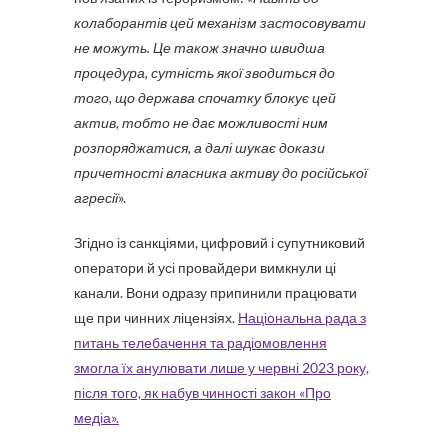
колаборантів цей механізм застосовувати
не можуть. Це також значно швидша
процедура, сутність якої зводиться до
того, що держава спочатку блокує цей
актив, тобто не дає можливості ним
розпоряджатися, а далі шукає докази
причетності власника активу до російської
агресії
».
Згідно із санкціями, цифровий і супутниковий
оператори й усі провайдери вимкнули ці
канали. Вони одразу припинили працювати
ще при чинних ліцензіях.
Національна рада з
питань телебачення та радіомовлення
змогла їх анулювати лише у червні 2023 року,
після того, як набув чинності закон «Про
медіа».