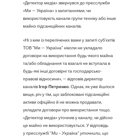
«Детектор медіа» звернувся до пресслужби
«Ми — Україна» з запитаннями, чи
використовують канали групи техніку або інше
майно підсанкційних каналів.
«Ні з ким із перелічених вами у запиті суб’єктів
ТОВ “Ми — Україна” ніколи не укладало
договори на використання будь-якого майна
та/або обладнання та взагалі не вступала в
будь-які інші договірні та господарсько-
правові відносини», — відповів директор
каналів
Ігор Петренко
. Однак, як уже йшлося
вище, річ у тім, що заблоковані підсанкційні
активи офіційно й не можна продавати,
укладати договори про використання тощо.
«Детектор медіа» уточнив у каналу, чи дійсно
це майно не використовується. У відповідь
у
пресслужбі “Ми – Україна” уточнили, що