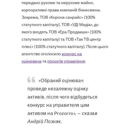
передано рухоме та нерухоме майно,
корпоративні права компаній бізнесмена.
Зокрема, ТОВ «Корона санрайс» (100%
статутного капіталу), ТОВ «УДІ Медіа», до
якого входять ТОВ «Ера Продакшн» (100%
статутного капіталу) та ТОВ «Так ТВ центр
плюс» (100% статутного капіталу). Після цього
агентство оголосило
конкурс на
оцінювача
та
проєктів управління
.
«
Обраний оцінювач
проведе незалежну оцінку
активів, після чого відбудеться
конкурс на управителя цим
активом на Prozorro
», — сказав
Андрій Позняк.