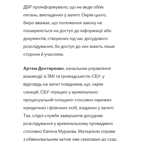
ДБР проінформувало, що не веде облік
питань, викладених у запиті. Окрім цього,
бюро вважає, що положення закону не
поширюються на доступ до інформації або
документів, створених під час досудового
розслідування, бо доступ до них мають лише
сторони й учасники.
Артем Дехтяренко
, начальник управління
взаємодії зі ЗМІ та громадськістю СБУ, у
відповідь на запит повідомив, що, окрім
санкцій, СБУ «працює у кримінально-
процесуальній площині» стосовно окремих
юридичних і фізичних осіб, згаданих у запиті.
Так, слідчі служби завершили досудове
розслідування у кримінальному проваджені
стосовно Євгена Мураєва. Матеріали справи
з обвинувальним актом уже скеровані до суду.