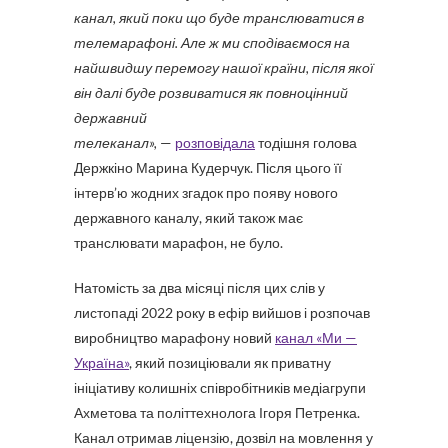
канал, який поки що буде транслюватися в
телемарафоні. Але ж ми сподіваємося на
найшвидшу перемогу нашої країни, після якої
він далі буде розвиватися як повноцінний
державний
телеканал»,
—
розповідала
тодішня голова
Держкіно Марина Кудерчук. Після цього її
інтерв’ю жодних згадок про появу нового
державного каналу, який також має
транслювати марафон, не було.
Натомість за два місяці після цих слів у
листопаді 2022 року в ефір вийшов і розпочав
виробництво марафону новий
канал «Ми —
Україна»
, який позиціювали як приватну
ініціативу колишніх співробітників медіагрупи
Ахметова та політтехнолога Ігоря Петренка.
Канал отримав ліцензію, дозвіл на мовлення у