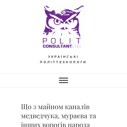
Skip
to
content
УКРАЇНСЬКІ
ПОЛІТТЕХНОЛОГИ
Що з майном каналів
медведчука, мураєва та
інших ворогів народа