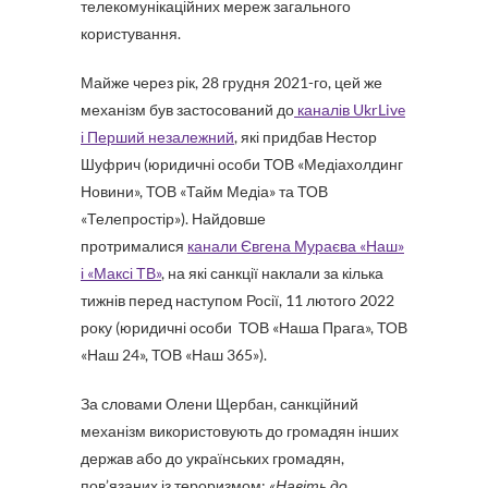
телекомунікаційних мереж загального
користування.
Майже через рік, 28 грудня 2021-го, цей же
механізм був застосований до
каналів
UkrLive
і Перший незалежний
, які придбав Нестор
Шуфрич (юридичні особи ТОВ «Медіахолдинг
Новини», ТОВ «Тайм Медіа» та ТОВ
«Телепростір»). Найдовше
протрималися
канали Євгена Мураєва «Наш»
і «Максі ТВ»
, на які санкції наклали за кілька
тижнів перед наступом Росії, 11 лютого 2022
року (юридичні особи ТОВ «Наша Прага», ТОВ
«Наш 24», ТОВ «Наш 365»).
За словами Олени Щербан, санкційний
механізм використовують до громадян інших
держав або до українських громадян,
пов’язаних із тероризмом:
«Навіть до