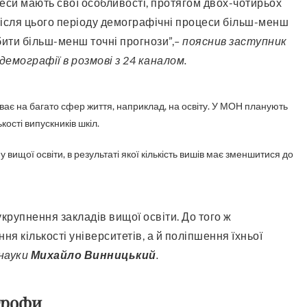
 після цього періоду демографічні процеси більш-менш
бити більш-менш точні прогнози”,
– пояснив заступник
емографії в розмові з 24 каналом.
ває на багато сфер життя, наприклад, на освіту. У МОН планують
кості випускників шкіл.
вищої освіти, в результаті якої кількість вишів має зменшитися до
я кількості університетів, а й поліпшення їхньої
 науки
Михайло Винницький
.
трофи