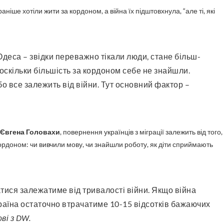
ніше хотіли жити за кордоном, а війна їх підштовхнула, “але ті, які
оскільки більшість за кордоном себе не знайшли.
о все залежить від війни. Тут основний фактор –
Євгена Головахи
, повернення українців з міграції залежить від того,
кордоном: чи вивчили мову, чи знайшли роботу, як діти сприймають
раїна остаточно втрачатиме 10-15 відсотків бажаючих
ві з DW.