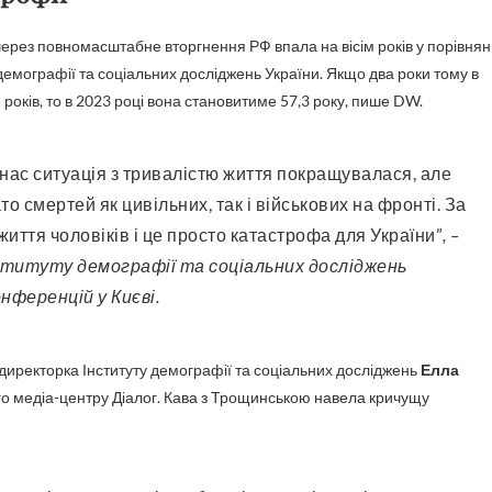
 через повномасштабне вторгнення РФ впала на вісім років у порівнян
 демографії та соціальних досліджень України. Якщо два роки тому в
 років, то в 2023 році вона становитиме 57,3 року, пише DW.
о смертей як цивільних, так і військових на фронті. За
иття чоловіків і це просто катастрофа для України”
, –
нституту демографії та соціальних досліджень
онференцій у Києві.
у директорка Інституту демографії та соціальних досліджень
Елла
го медіа-центру Діалог. Кава з Трощинською навела кричущу