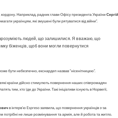
за кордону. Наприклад, радник глави Офісу президента України
Сергі
гати українцям, які змушені були рятуватися від війни”.
имку біженців, щоб вони могли повернутися
може бути небезпечно, екснардеп назвав “нісенітницею”.
деякі країни дійсно стимулють повернення наших співгромадян
ять тим, хто їде до України. Такі ініціативи існують в Норвегії,
ович
в інтерв’ю Espreso заявила, що повернення українців з-за
 потрібні не лише розмінування та армія, але й робота та житло.