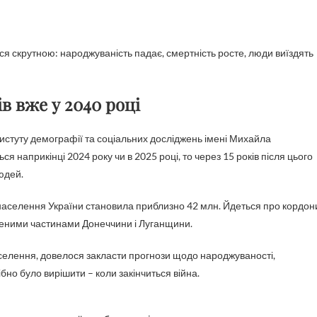
ів вже у 2040 році
тистуту демографії та соціальних досліджень імені Михайла
ться наприкінці 2024 року чи в 2025 році, то через 15 років після цього
юдей.
 населення України становила приблизно 42 млн. Йдеться про кордон
леними частинами Донеччини і Луганщини.
аселення, довелося закласти прогнози щодо народжуваності,
бно було вирішити – коли закінчиться війна.