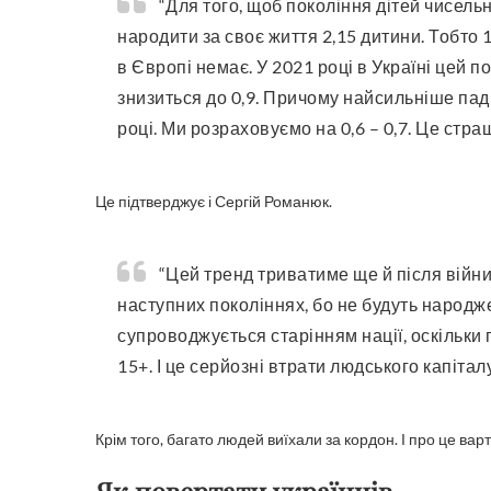
“Для того, щоб покоління дітей чисельно замістило покоління батьків пересічна жінка має
народити за своє життя 2,15 дитини. Тобто 1
в Європі немає. У 2021 році в Україні цей п
знизиться до 0,9. Причому найсильніше пад
році. Ми розраховуємо на 0,6 – 0,7. Це стра
Це підтверджує і Сергій Романюк.
“Цей тренд триватиме ще й після війни і в довгостроковій перспективі відобразиться на
наступних поколіннях, бо не будуть народжен
супроводжується старінням нації, оскільки п
15+. І це серйозні втрати людського капітал
Крім того, багато людей виїхали за кордон. І про це ва