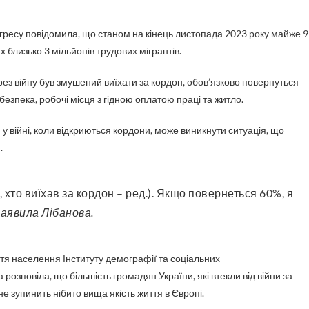
нгресу повідомила, що станом на кінець листопада 2023 року майже 9
х близько 3 мільйонів трудових мігрантів.
рез війну був змушений виїхати за кордон, обов’язково повернуться
 безпека, робочі місця з гідною оплатою праці та житло.
 війні, коли відкриються кордони, може виникнути ситуація, що
.
заявила Лібанова.
ття населення Інституту демографії та соціальних
 розповіла, що більшість громадян України, які втекли від війни за
не зупинить нібито вища якість життя в Європі.