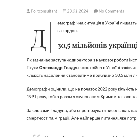
Politconsultant
23.01.2024
No Comments
Демографічна ситуація в Україні лишається скрутною: народжуваність падає, смертність росте, люди виїздять
за кордон.
30,5 мільйонів українц
Як зазначає заступник директора з наукової роботи Інс
Птухи
Олександр Гладун
, якщо війна в Україні закінчи
кількість населення становитиме приблизно 30,5 млн л
Демографи оцінили, що на початок 2022 року кількість
1991 року, тобто разом з окупованим Кримом та захоп
За словами Гладуна, аби спрогнозувати чисельність н
смертності та міграції. Але найперше питання, яке потрі