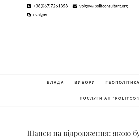
Skip
+38(067)7261358
volgov@politconsultant.org
to
nvolgov
content
ВЛАДА
ВИБОРИ
ГЕОПОЛІТИК
ПОСЛУГИ АП “POLITCO
Шанси на відродження: якою бу