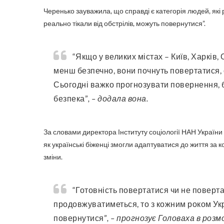
Черенько зауважила, що справді є категорія людей, які ра
реально тікали від обстрілів, можуть повернутися”.
“Якщо у великих містах – Київ, Харків, Одеса – звідки переважно тікали люди, стане більш-
менш безпечно, вони почнуть повертатися, 
Сьогодні важко прогнозувати повернення, б
безпека”
, – додала вона.
За словами директора Інституту соціології НАН України
як українські біженці змогли адаптуватися до життя за 
зміни.
“Готовність повертатися чи не повертатися залежатиме від тривалості війни. Якщо війна
продовжуватиметься, то з кожним роком Ук
повернутися”
, – прогнозує Головаха в розмо