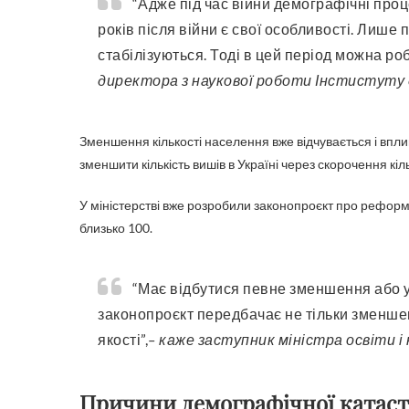
“Адже під час війни демографічні процеси мають свої особливості, протягом двох-чотирьох
років після війни є свої особливості. Лише
стабілізуються. Тоді в цей період можна ро
директора з наукової роботи Інстистуту д
Зменшення кількості населення вже відчувається і впли
зменшити кількість вишів в Україні через скорочення кіль
У міністерстві вже розробили законопроєкт про реформу 
близько 100.
“Має відбутися певне зменшення або укрупнення закладів вищої освіти. До того ж
законопроєкт передбачає не тільки зменшенн
якості”,
– каже заступник міністра освіти і
Причини демографічної катас