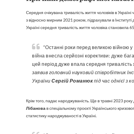
Середня очікувана тривалість життя чоловіків в Україні
з відносно мирним 2021 роком, підрахували в Інституті
Україні середня тривалість життя чоловіка становила 65
“Останні роки перед великою війною у нас ситуація з тривалістю життя покращувалася, але
війна внесла серйозні корективи: дуже багат
цей період дуже впала середня тривалість ж
заявив головний науковий співробітник І
України
Сергій Романюк
під час однієї з к
Крім того, падає народжуваність. Ще в травні 2023 рок
Лібанова
в спеціальному проєкті Українського кризово
статистику народжуваності в Україні.