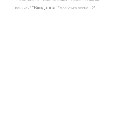
"Вкидання"
пеньках"
"Арабська весна - 2"