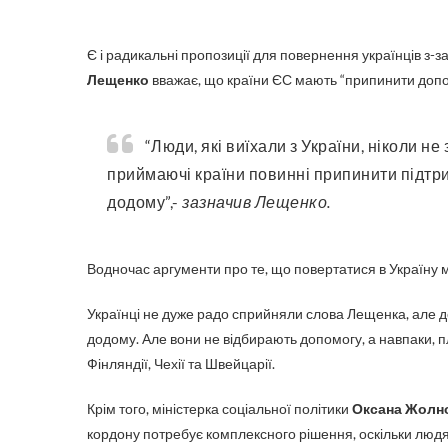
Є і радикальні пропозиції для повернення українців з-
Лещенко
вважає, що країни ЄС мають “припинити допома
“Люди, які виїхали з України, ніколи не зрозуміють людей, що залишилися. Я вважаю, що
приймаючі країни повинні припинити підтр
додому”,-
зазначив Лещенко.
Водночас аргументи про те, що повертатися в Україну 
Українці не дуже радо сприйняли слова Лещенка, але 
додому. Але вони не відбирають допомогу, а навпаки, плат
Фінляндії, Чехії та Швейцарії.
Крім того, міністерка соціальної політики
Оксана Жолн
кордону потребує комплексного рішення, оскільки людям