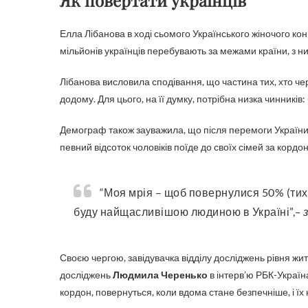
Як повертати українців
Елла Лібанова в ході сьомого Українського жіночого ко
мільйонів українців перебувають за межами країни, з ни
Лібанова висловила сподівання, що частина тих, хто че
додому. Для цього, на її думку, потрібна низка чинників:
Демограф також зауважила, що після перемоги України у
певний відсоток чоловіків поїде до своїх сімей за кордон
“Моя мрія – щоб повернулися 50% (тих, хто виїхав за кордон – ред.). Якщо повернеться 60%, я
буду найщасливішою людиною в Україні”,
– 
Своєю чергою, завідувачка відділу досліджень рівня жи
досліджень
Людмила Черенько
в інтерв’ю РБК-Україна
кордон, повернуться, коли вдома стане безпечніше, і їх 