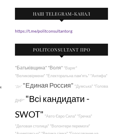
НАШ TELEGRAM-КАНАЛ
https://t.me/politconsultantorg
POLITCONSULTANT ПРО
"Батьківщина"
"Воля"
"Варяг"
"Великовірмени"
"Електоральна пам'ять"
"Антифа"
"Единая Россия"
"Думська"
"Голова
и
"Дія"
"Всі кандидати -
ДНР"
SWOT"
"Авто Євро Сила"
"Гречка"
"Деловая столица"
"Волонтери перемоги"
"Ахметовські"
"Велика сімка"
"Голосование на