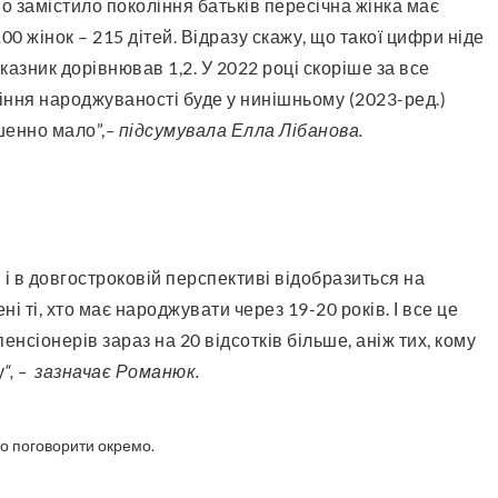
00 жінок – 215 дітей. Відразу скажу, що такої цифри ніде
оказник дорівнював 1,2. У 2022 році скоріше за все
іння народжуваності буде у нинішньому (2023-ред.)
шенно мало”,
– підсумувала Елла Лібанова.
і ті, хто має народжувати через 19-20 років. І все це
енсіонерів зараз на 20 відсотків більше, аніж тих, кому
у
“, – зазначає Романюк.
рто поговорити окремо.