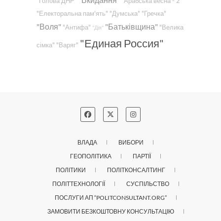
"Голова ДНР"
"Арабська весна - 2"
"Електоральна пам'ять"
"Думська"
"Гречка"
"Воля"
"Батьківщина"
"Антифа"
"Велика
"Дія"
"Единая Россия"
сімка"
"Варяг"
ВЛАДА
ВИБОРИ
ГЕОПОЛІТИКА
ПАРТІЇ
ПОЛІТИКИ
ПОЛІТКОНСАЛТИНГ
ПОЛІТТЕХНОЛОГІЇ
СУСПІЛЬСТВО
ПОСЛУГИ АП “POLITCONSULTANT.ORG”
ЗАМОВИТИ БЕЗКОШТОВНУ КОНСУЛЬТАЦІЮ