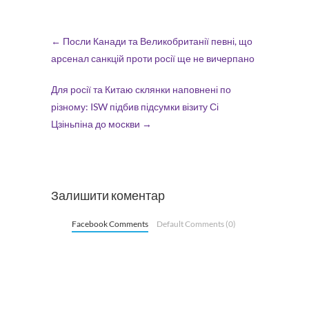
←
Посли Канади та Великобританії певні, що
арсенал санкцій проти росії ще не вичерпано
Для росії та Китаю склянки наповнені по
різному: ISW підбив підсумки візиту Сі
Цзіньпіна до москви
→
Залишити коментар
Facebook Comments
Default Comments (0)