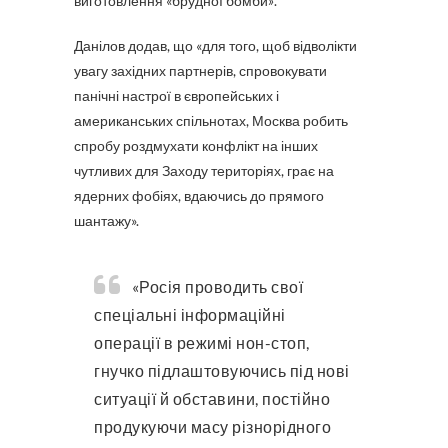
виготовлення «брудної бомби
»
.
Данілов додав, що «для того, щоб відволікти
увагу західних партнерів, спровокувати
панічні настрої в європейських і
американських спільнотах, Москва робить
спробу роздмухати конфлікт на інших
чутливих для Заходу територіях, грає на
ядерних фобіях, вдаючись до прямого
шантажу».
«Росія проводить свої
спеціальні інформаційні
операції в режимі нон-стоп,
гнучко підлаштовуючись під нові
ситуації й обставини, постійно
продукуючи масу різнорідного