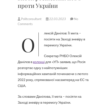
проти України
Politconsultant
22.03.2023
No
Comments
Олексій Данілов: Її мета –
посіяти на Заході зневіру в
перемогу України.
Секретар РНБО Олексій
Данілов в
колонці
для «УП» заявив, що Росія
розгортає одну з найпотужніших
інформаційних кампаній починаючи з лютого
2022 року, спрямованої насамперед на ЄС та
США.
За словами Данілова, її мета – посіяти на
Заході зневіру в перемогу України.