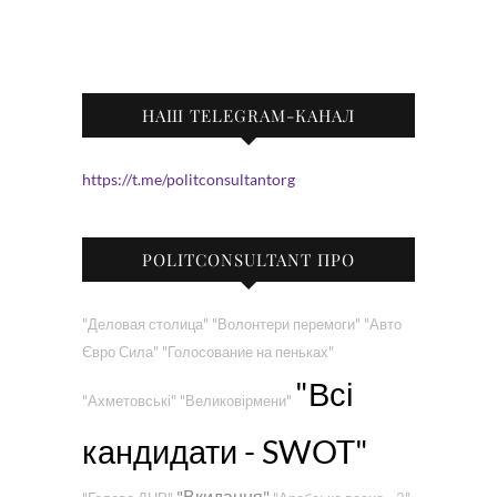
НАШ TELEGRAM-КАНАЛ
https://t.me/politconsultantorg
POLITCONSULTANT ПРО
"Деловая столица"
"Волонтери перемоги"
"Авто
Євро Сила"
"Голосование на пеньках"
"Всі
"Ахметовські"
"Великовірмени"
кандидати - SWOT"
"Вкидання"