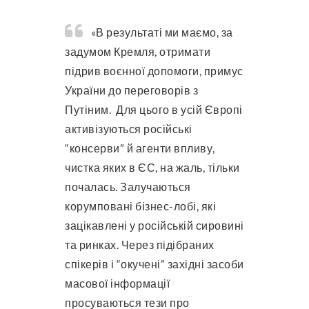
«В результаті ми маємо, за
задумом Кремля, отримати
підрив воєнної допомоги, примус
України до переговорів з
Путіним. Для цього в усій Європі
активізуються російські
“консерви” й агенти впливу,
чистка яких в ЄС, на жаль, тільки
почалась. Залучаються
корумповані бізнес-лобі, які
зацікавлені у російській сировині
та ринках. Через підібраних
спікерів і “окучені” західні засоби
масової інформації
просуваються тези про