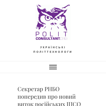
Skip
to
content
УКРАЇНСЬКІ
ПОЛІТТЕХНОЛОГИ
Секретар РНБО
попередив про новий
виток російських ІПСО