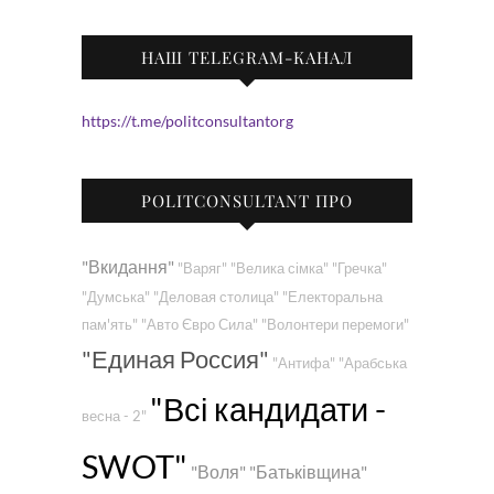
НАШ TELEGRAM-КАНАЛ
https://t.me/politconsultantorg
POLITCONSULTANT ПРО
"Вкидання"
"Варяг"
"Велика сімка"
"Гречка"
"Думська"
"Деловая столица"
"Електоральна
пам'ять"
"Авто Євро Сила"
"Волонтери перемоги"
"Единая Россия"
"Антифа"
"Арабська
"Всі кандидати -
весна - 2"
SWOT"
"Воля"
"Батьківщина"