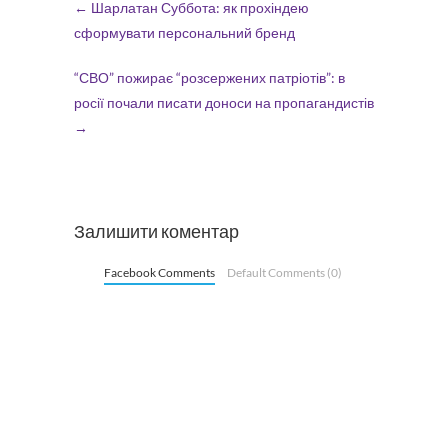
←
Шарлатан Суббота: як прохіндею
сформувати персональний бренд
“СВО” пожирає “розсержених патріотів”: в
росії почали писати доноси на пропагандистів
→
Залишити коментар
Facebook Comments
Default Comments (0)