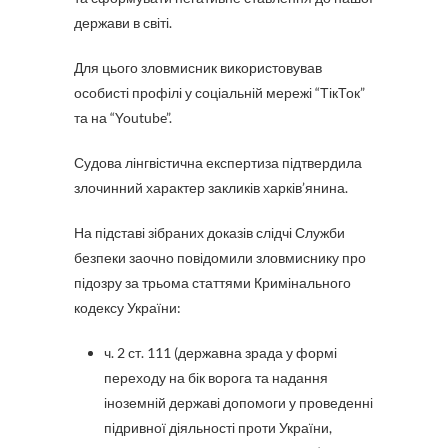
держави в світі.
Для цього зловмисник використовував
особисті профілі у соціальній мережі “ТікТок”
та на “Youtube”.
Судова лінгвістична експертиза підтвердила
злочинний характер закликів харків’янина.
На підставі зібраних доказів слідчі Служби
безпеки заочно повідомили зловмиснику про
підозру за трьома статтями Кримінального
кодексу України:
ч. 2 ст. 111 (державна зрада у формі
переходу на бік ворога та надання
іноземній державі допомоги у проведенні
підривної діяльності проти України,