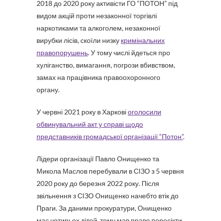
2018 до 2020 року активісти ГО “ПОТОН” під
видом акцій проти незаконної торгівлі
наркотиками та алкоголем, незаконної
вирубки лісів, скоїли низку
кримінальних
правопорушень
. У тому числі йдеться про
хуліганство, вимагання, погрози вбивством,
замах на працівника правоохоронного
органу.
У червні 2021 року в Харкові
оголосили
обвинувальний акт у справі щодо
представників громадської організації “Потон”
.
Лідери організації Павло Онищенко та
Микола Маслов перебували в СІЗО з 5 червня
2020 року до березня 2022 року. Після
звільнення з СІЗО Онищенко начебто втік до
Праги. За даними прокуратури, Онищенко
має чотирьох дітей, тому мав право пересікти