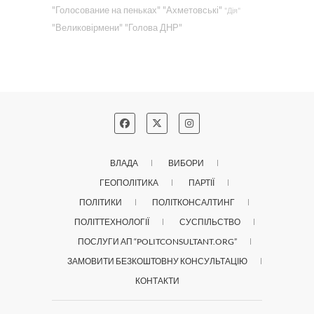
"Голосование на пеньках"
"Ахметовські"
"Дія"
"Великовірмени"
"Голова ДНР"
ВЛАДА
ВИБОРИ
ГЕОПОЛІТИКА
ПАРТІЇ
ПОЛІТИКИ
ПОЛІТКОНСАЛТИНГ
ПОЛІТТЕХНОЛОГІЇ
СУСПІЛЬСТВО
ПОСЛУГИ АП “POLITCONSULTANT.ORG”
ЗАМОВИТИ БЕЗКОШТОВНУ КОНСУЛЬТАЦІЮ
КОНТАКТИ