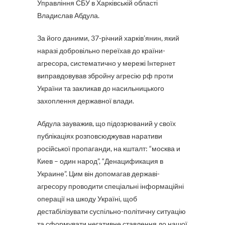
Управління СБУ в Харківській області
Владислав Абдула.
За його даними, 37-річний харків’янин, який
наразі добровільно переїхав до країни-
агресора, систематично у мережі Інтернет
виправдовував збройну агресію рф проти
України та закликав до насильницького
захоплення державної влади.
Абдула зауважив, що підозрюваний у своїх
публікаціях розповсюджував наративи
російської пропаганди, на кшталт: “москва и
Киев – один народ”, “Денацификация в
Украине”. Цим він допомагав державі-
агресору проводити спеціальні інформаційні
операції на шкоду Україні, щоб
дестабілізувати суспільно-політичну ситуацію
та сформувати негативне ставлення до нашої