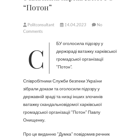
“Потон”
Politconsultant
14.04.2023
No
Comments
СБУ оголосила підозру у
держзраді ватажку харківської
громадської організації
“Потон”.
Співробітники Служби безпеки України
зібрали докази та оголосили підозру у
державній зраді та низці інших злочинів
ватажку скандальновідомої харківської
громадської організації “Потон” Павлу
Онищенку.
Про це виданню “Думка” повідомив речник