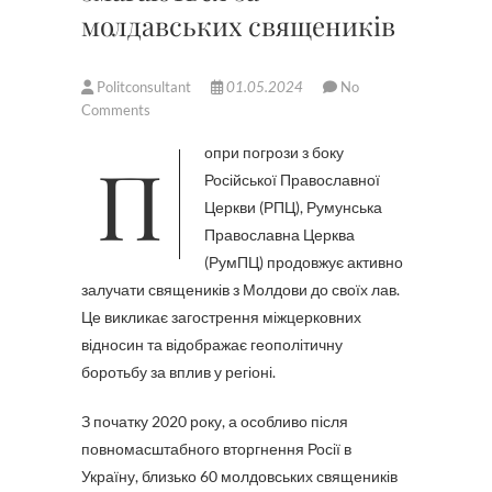
молдавських священиків
Politconsultant
01.05.2024
No
Comments
Попри погрози з боку
Російської Православної
Церкви (РПЦ), Румунська
Православна Церква
(РумПЦ) продовжує активно
залучати священиків з Молдови до своїх лав.
Це викликає загострення міжцерковних
відносин та відображає геополітичну
боротьбу за вплив у регіоні.
З початку 2020 року, а особливо після
повномасштабного вторгнення Росії в
Україну, близько 60 молдовських священиків