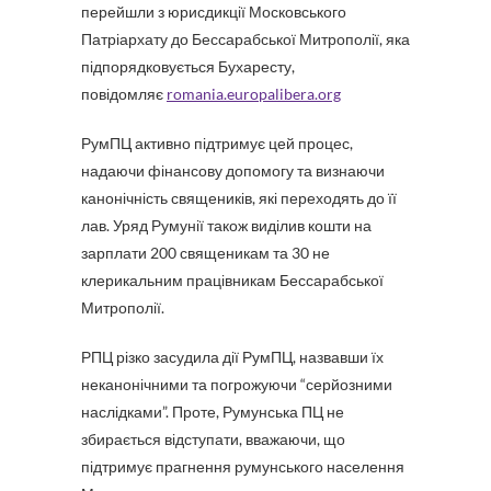
перейшли з юрисдикції Московського
Патріархату до Бессарабської Митрополії, яка
підпорядковується Бухаресту,
повідомляє
romania.europalibera.org
РумПЦ активно підтримує цей процес,
надаючи фінансову допомогу та визнаючи
канонічність священиків, які переходять до її
лав. Уряд Румунії також виділив кошти на
зарплати 200 священикам та 30 не
клерикальним працівникам Бессарабської
Митрополії.
РПЦ різко засудила дії РумПЦ, назвавши їх
неканонічними та погрожуючи “серйозними
наслідками”. Проте, Румунська ПЦ не
збирається відступати, вважаючи, що
підтримує прагнення румунського населення