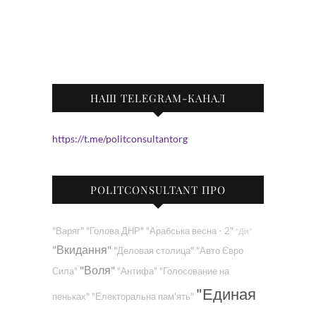
НАШ TELEGRAM-КАНАЛ
https://t.me/politconsultantorg
POLITCONSULTANT ПРО
"Варяг"
"Голова ДНР"
"Арабська весна - 2"
"Дія"
"Вкидання"
"Деловая столица"
"Авто Євро
"Воля"
Сила"
"Антифа"
"Голосование на
"Единая
пеньках"
"Електоральна пам'ять"