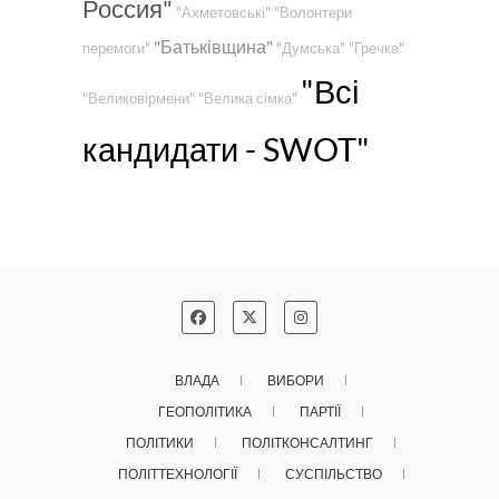
Россия"
"Ахметовські"
"Волонтери
"Батьківщина"
перемоги"
"Думська"
"Гречка"
"Всі
"Великовірмени"
"Велика сімка"
кандидати - SWOT"
ВЛАДА
ВИБОРИ
ГЕОПОЛІТИКА
ПАРТІЇ
ПОЛІТИКИ
ПОЛІТКОНСАЛТИНГ
ПОЛІТТЕХНОЛОГІЇ
СУСПІЛЬСТВО