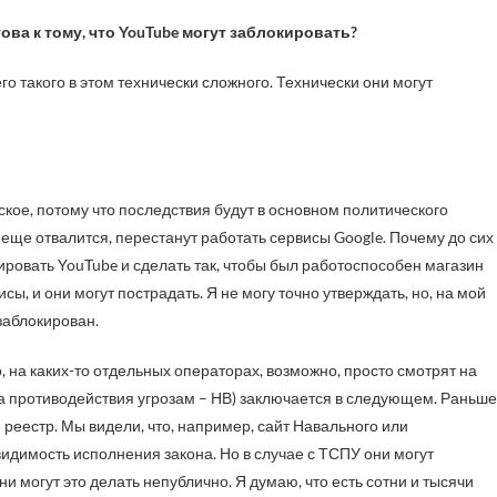
ова к тому, что YouTube могут заблокировать?
го такого в этом технически сложного. Технически они могут
ское, потому что последствия будут в основном политического
то еще отвалится, перестанут работать сервисы Google. Почему до сих
ировать YouTube и сделать так, чтобы был работоспособен магазин
сы, и они могут пострадать. Я не могу точно утверждать, но, на мой
 заблокирован.
, на каких-то отдельных операторах, возможно, просто смотрят на
ва противодействия угрозам – НВ) заключается в следующем. Раньше
 реестр. Мы видели, что, например, сайт Навального или
видимость исполнения закона. Но в случае с ТСПУ они могут
и могут это делать непублично. Я думаю, что есть сотни и тысячи