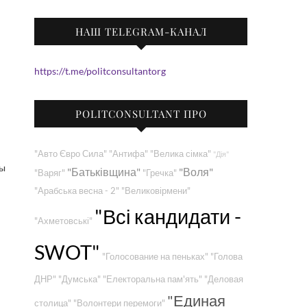
НАШ TELEGRAM-КАНАЛ
https://t.me/politconsultantorg
POLITCONSULTANT ПРО
"Авто Євро Сила"
"Антифа"
"Велика сімка"
"Дія"
ры
"Батьківщина"
"Воля"
"Варяг"
"Гречка"
"Арабська весна - 2"
"Великовірмени"
"Всі кандидати -
"Ахметовські"
SWOT"
"Голосование на пеньках"
"Голова
ДНР"
"Думська"
"Електоральна пам'ять"
"Деловая
"Единая
столица"
"Волонтери перемоги"