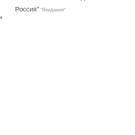
Россия"
"Вкидання"
ая