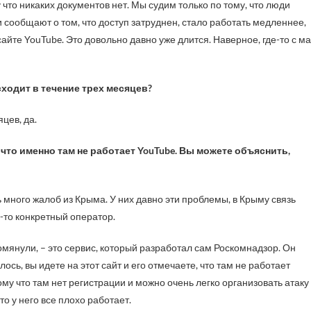
у что никаких документов нет. Мы судим только по тому, что люди
 сообщают о том, что доступ затруднен, стало работать медленнее,
айте YouTube. Это довольно давно уже длится. Наверное, где-то с м
сходит в течение трех месяцев?
цев, да.
то именно там не работает YouTube. Вы можете объяснить,
 много жалоб из Крыма. У них давно эти проблемы, в Крыму связь
й-то конкретный оператор.
омянули, – это сервис, который разработал сам Роскомнадзор. Он
сь, вы идете на этот сайт и его отмечаете, что там не работает
ому что там нет регистрации и можно очень легко организовать атаку
то у него все плохо работает.