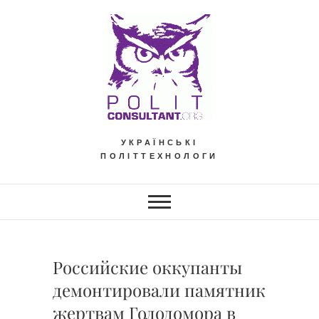
Skip
to
content
УКРАЇНСЬКІ
ПОЛІТТЕХНОЛОГИ
Российские оккупанты
демонтировали памятник
жертвам Голодомора в