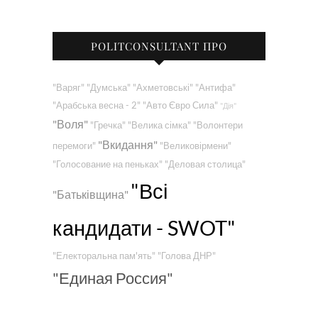
POLITCONSULTANT ПРО
"Варяг"
"Думська"
"Ахметовські"
"Антифа"
"Арабська весна - 2"
"Авто Євро Сила"
"Дія"
"Воля"
"Гречка"
"Велика сімка"
"Волонтери
"Вкидання"
перемоги"
"Великовірмени"
"Голосование на пеньках"
"Деловая столица"
"Всі
"Батьківщина"
кандидати - SWOT"
"Електоральна пам'ять"
"Голова ДНР"
"Единая Россия"