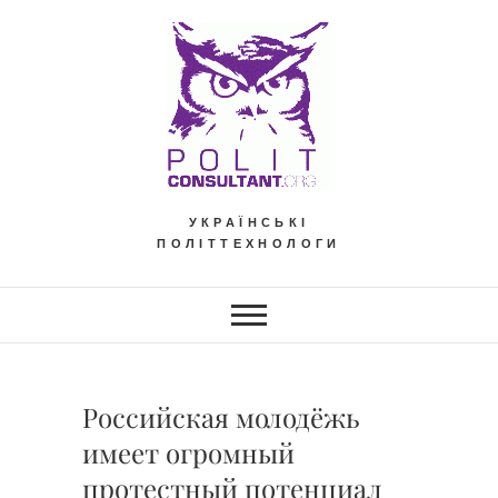
Skip
to
content
УКРАЇНСЬКІ
ПОЛІТТЕХНОЛОГИ
Российская молодёжь
имеет огромный
протестный потенциал