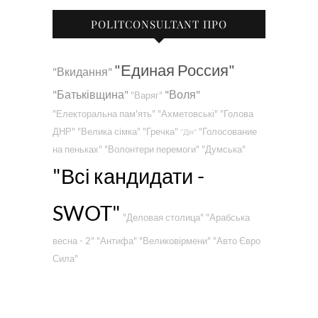
POLITCONSULTANT ПРО
"Единая Россия"
"Вкидання"
"Батьківщина"
"Воля"
"Варяг"
"Електоральна пам'ять"
"Ахметовські"
"Голова
ДНР"
"Велика сімка"
"Гречка"
"Голосование
"Дія"
на пеньках"
"Волонтери перемоги"
"Думська"
"Всі кандидати -
SWOT"
"Деловая столица"
"Арабська
весна - 2"
"Антифа"
"Великовірмени"
"Авто Євро
Сила"