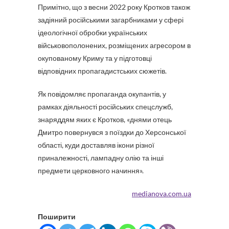
Примітно, що з весни 2022 року Кротков також
задіяний російськими загарбниками у сфері
ідеологічної обробки українських
військовополонених, розміщених агресором в
окупованому Криму та у підготовці
відповідних пропагадистських сюжетів.
Як повідомляє пропаганда окупантів, у
рамках діяльності російських спецслужб,
знаряддям яких є Кротков, «днями отець
Дмитро повернувся з поїздки до Херсонської
області, куди доставляв ікони різної
приналежності, лампадну олію та інші
предмети церковного начиння».
medianova.com.ua
Поширити