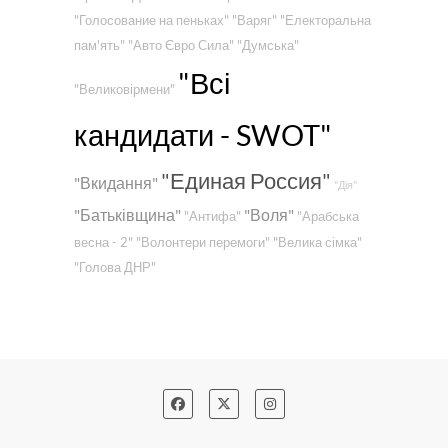
"Голосование на пеньках"
"Варяг"
"Електоральна
пам'ять"
"Авто Євро Сила"
"Думська"
"Всі
"Великовірмени"
кандидати - SWOT"
"Единая Россия"
"Вкидання"
"Дія"
"Батьківщина"
"Воля"
"Антифа"
"Арабська
весна - 2"
"Волонтери перемоги"
"Велика сімка"
"Голова ДНР"