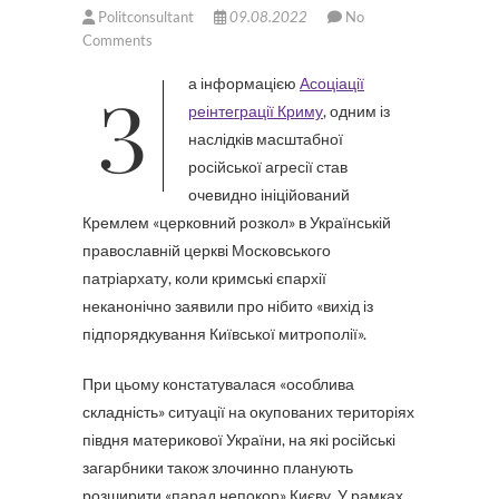
Politconsultant
09.08.2022
No
Comments
За інформацією
Асоціації
реінтеграції Криму
, одним із
наслідків масштабної
російської агресії став
очевидно ініційований
Кремлем «церковний розкол» в Українській
православній церкві Московського
патріархату, коли кримські єпархії
неканонічно заявили про нібито «вихід із
підпорядкування Київської митрополії».
При цьому констатувалася «особлива
складність» ситуації на окупованих територіях
півдня материкової України, на які російські
загарбники також злочинно планують
розширити «парад непокор» Києву. У рамках