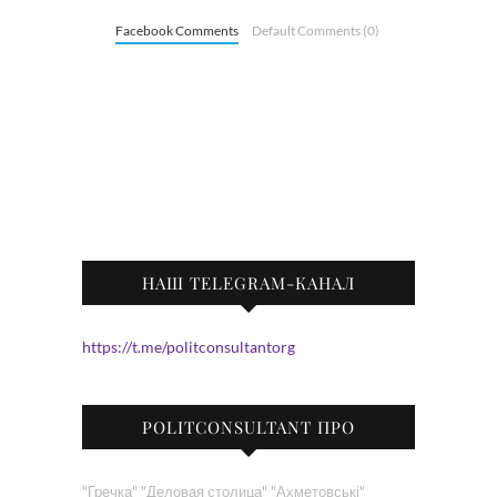
Facebook Comments
Default Comments (0)
НАШ TELEGRAM-КАНАЛ
https://t.me/politconsultantorg
POLITCONSULTANT ПРО
"Гречка"
"Деловая столица"
"Ахметовські"