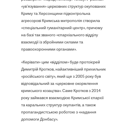
«ув’язування» церковних структур окупованих
Криму та Херсонщини підконтрольна
агресорові Кримська митрополія створила
«спеціальний гуманітарний центр», причому
на базі так званого «єпархіального відділу
взаємодії із збройними силами та
правоохоронними органами».
«Керівати» цим «відділом» буде протоієрей
Димитрій Кротков, найактивніший прихильник
«російського світу», який ще з 2005 року був
відповідальний за «церковне окормлення
кримського козацтва». Саме Кротков з 2014
року займався взаємодією Кримської єпархії
та каральних структур окупантів, а також
пропагандистською роботою з «надання
допомоги Донбасу».