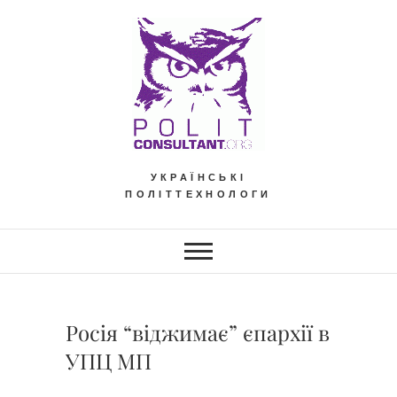
Skip
to
content
УКРАЇНСЬКІ
ПОЛІТТЕХНОЛОГИ
Росія “віджимає” єпархії в
УПЦ МП