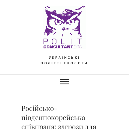
Skip
to
content
УКРАЇНСЬКІ
ПОЛІТТЕХНОЛОГИ
Російсько-
південнокорейська
співпраця: загрози для