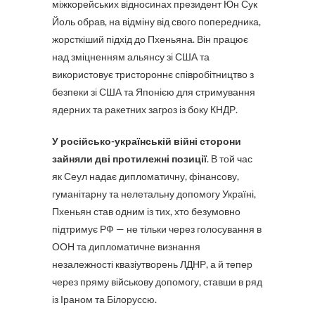
міжкорейських відносинах президент Юн Сук
Йоль обрав, на відміну від свого попередника,
жорсткіший підхід до Пхеньяна. Він працює
над зміцненням альянсу зі США та
використовує тристороннє співробітництво з
безпеки зі США та Японією для стримування
ядерних та ракетних загроз із боку КНДР.
У російсько-українській війні сторони
зайняли дві протилежні позиції
. В той час
як Сеул надає дипломатичну, фінансову,
гуманітарну та нелетальну допомогу Україні,
Пхеньян став одним із тих, хто безумовно
підтримує РФ — не тільки через голосування в
ООН та дипломатичне визнання
незалежності квазіутворень ЛДНР, а й тепер
через пряму військову допомогу, ставши в ряд
із Іраном та Білоруссю.