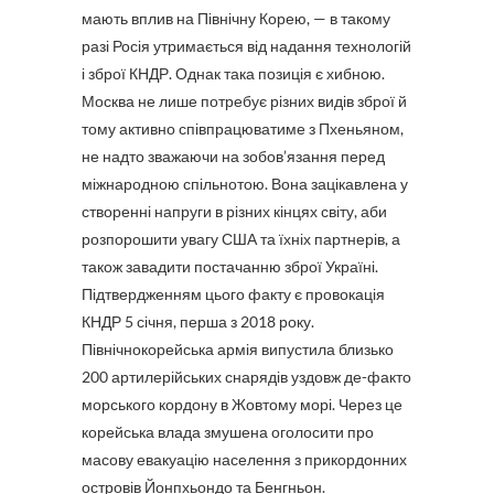
мають вплив на Північну Корею, — в такому
разі Росія утримається від надання технологій
і зброї КНДР. Однак така позиція є хибною.
Москва не лише потребує різних видів зброї й
тому активно співпрацюватиме з Пхеньяном,
не надто зважаючи на зобов’язання перед
міжнародною спільнотою. Вона зацікавлена у
створенні напруги в різних кінцях світу, аби
розпорошити увагу США та їхніх партнерів, а
також завадити постачанню зброї Україні.
Підтвердженням цього факту є провокація
КНДР 5 січня, перша з 2018 року.
Північнокорейська армія випустила близько
200 артилерійських снарядів уздовж де-факто
морського кордону в Жовтому морі. Через це
корейська влада змушена оголосити про
масову евакуацію населення з прикордонних
островів Йонпхьондо та Бенгньон.