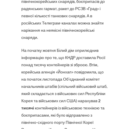
північнокорейських снарядів, боєприпасів до
радянських гармат, ракет до РСЗВ «Град» і
певної кількості танкових снарядів. А в
російських Телеграм-каналах можна знайти
нарікання на неякісні північнокорейські
снаряди.
На початку жовтня Білий дім оприлюднив
інформацію про те, що КНДР доставила Росії
понад тисячу контейнерів зі зброєю. Втім,
корейська агенція «Йонхап» повідомила, що
на початок листопада Об’єднаний комітет
начальників штабів (спільний військовий штаб,
який складається з військових сил Республіки
Корея та військових сил США) нарахував
2
тисячі
контейнерів із військовою технікою та
боєприпасами, які було відправлено з
північно-східного порту Північної Кореї