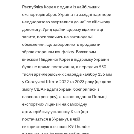
Республіка Корея є одним із найбільших
експортерів зброї. Україна та західні партнери
неодноразово зверталися до неї по військову
допомогу. Уряд країни щоразу відхиляв ці
запити, посилаючись на законодавчі
обмеження, що забороняють продавати
зброю сторонам конфлікту. Важливим
внеском Південної Кореї в підтримку України
було не пряме постачання, а передача 550
тисяч артилерійських снарядів калібру 155 мм
у Сполучені Штати 2022 та 2023 року (це дало
змогу США надати Україні боєприпаси з
власного резерву), а також надання Польщі
експортних ліцензій на самохідну
артилерійську установку Krab (що
постачається в Україну), в якій
використовуються шасі K9 Thunder
південнокорейського виробництва.