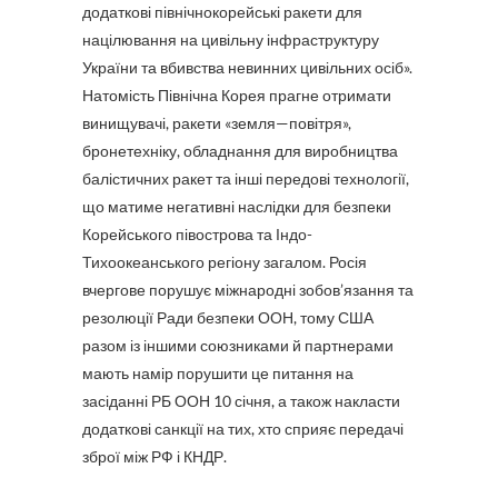
додаткові північнокорейські ракети для
націлювання на цивільну інфраструктуру
України та вбивства невинних цивільних осіб».
Натомість Північна Корея прагне отримати
винищувачі, ракети «земля—повітря»,
бронетехніку, обладнання для виробництва
балістичних ракет та інші передові технології,
що матиме негативні наслідки для безпеки
Корейського півострова та Індо-
Тихоокеанського регіону загалом. Росія
вчергове порушує міжнародні зобов’язання та
резолюції Ради безпеки ООН, тому США
разом із іншими союзниками й партнерами
мають намір порушити це питання на
засіданні РБ ООН 10 січня, а також накласти
додаткові санкції на тих, хто сприяє передачі
зброї між РФ і КНДР.