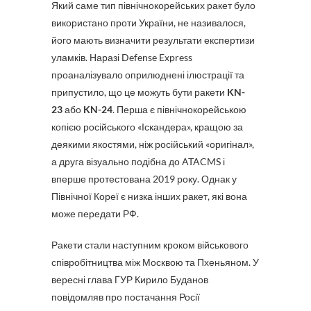
Який саме тип північнокорейських ракет було
використано проти України, не називалося,
його мають визначити результати експертизи
уламків. Наразі Defense Express
проаналізувало оприлюднені ілюстрації та
припустило, що це можуть бути ракети
KN-
23
або
KN-24
. Перша є північнокорейською
копією російського «Іскандера», кращою за
деякими якостями, ніж російський «оригінал»,
а друга візуально подібна до ATACMS і
вперше протестована 2019 року. Однак у
Північної Кореї є низка інших ракет, які вона
може передати РФ.
Ракети стали наступним кроком військового
співробітництва між Москвою та Пхеньяном. У
вересні глава ГУР Кирило Буданов
повідомляв про постачання Росії