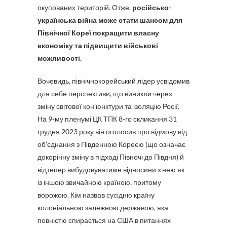
окупованих територій. Отже,
російсько-
українська війна може стати шансом для
Північної Кореї покращити власну
економіку та підвищити військові
можливості.
Вочевидь, північнокорейський лідер усвідомив
для себе перспективи, що виникли через
зміну світової кон’юнктури та ізоляцію Росії.
На 9-му пленумі ЦК ТПК 8-го скликання 31
грудня 2023 року він оголосив про відмову від
об’єднання з Південною Кореєю (що означає
докорінну зміну в підході Півночі до Півдня) й
відтепер вибудовуватиме відносини з нею як
із іншою звичайною країною, притому
ворожою. Кім назвав сусідню країну
колоніальною залежною державою, яка
повністю спирається на США в питаннях