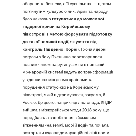
оборони та безпеки, а її суспільство — цілком
поглинутим культурою янкі. Армії та народу
було наказано
готуватися до можливої
«ядерної кризи на Корейському
півострові з метою форсувати підготовку
до такої великої події, як узяття під
контроль Південної Кореї».
І хоча ядерні
погрози з боку Пхеньяна перетворилися
певним чином на рутину, зміни в нинішній
міжнародній системі ведуть до трансформації
у відносинах між двома країнами та
порушення статус-кво на Корейському
півострові, який підтримувався, зокрема, й
Росією. До цього, наприкінці листопада, КНДР
вийшла з міжкорейської угоди 2018 року, що
передбачала запобігання військовим
зіткненням «на землі, морі й воді», та почала
розгортати вздовж демаркаційної лінії пости