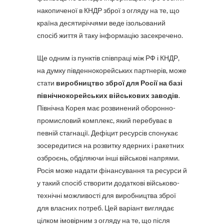
накопиченої в КНДР зброї з огляду на те, що
країна десятиріччями веде ізольований
спосіб життя й таку інформацію засекречено.
Ще одним із пунктів співпраці між РФ і КНДР,
на думку південнокорейських партнерів, може
стати
виробництво зброї для Росії на базі
північнокорейських військових заводів
.
Північна Корея має розвинений оборонно-
промисловий комплекс, який перебуває в
певній стагнації. Дефіцит ресурсів спонукає
зосередитися на розвитку ядерних і ракетних
озброєнь, обділяючи інші військові напрями.
Росія може надати фінансування та ресурси й
у такий спосіб створити додаткові військово-
технічні можливості для виробництва зброї
для власних потреб. Цей варіант виглядає
цілком імовірним з огляду на те, що після