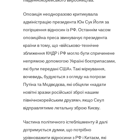
Опозиція неодноразово критикувала
адміністрацію президента Юн Сук Йоля за
погіршення відносин із РФ. Останнім часом
опозиційна преса звинувачує президента
країни в тому, що «військово-технічне
зближення КНДР і РФ могло бути спричинене
непрямою допомогою Україні боєприпасами,
які були передані США». Такі міркування,
вочевидь, будуються з огляду на погрози
Путіна та Мєдвєдєва, які обіцяли «надати
новітні зразки російської зброї нашим
північнокорейським друзям», якщо Сеул
відправлятиме летальну зброю Києву.
Частина політичного істеблішменту й далі
дотримується думки, що потрібно
урівноважити відносини з РФ і Китаєм, які