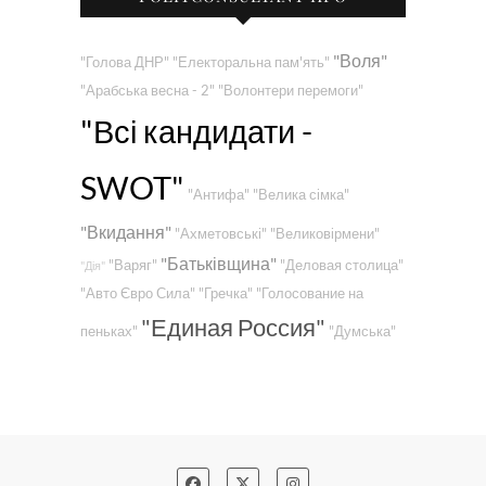
"Воля"
"Голова ДНР"
"Електоральна пам'ять"
"Арабська весна - 2"
"Волонтери перемоги"
"Всі кандидати -
SWOT"
"Антифа"
"Велика сімка"
"Вкидання"
"Ахметовські"
"Великовірмени"
"Батьківщина"
"Варяг"
"Деловая столица"
"Дія"
"Авто Євро Сила"
"Гречка"
"Голосование на
"Единая Россия"
пеньках"
"Думська"