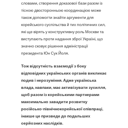
словами, створення доказової бази разом із
тісною двосторонньою координацією може
також допомогти знайти аргументи для
корейського суспільства й тих політичних сил,
які ще вірять у конструктивну роль Москви та
виступають проти надання зброї Україні, що
значно сковує рішення адміністрації
президента Юн Сук Йоля.
Тож відсутність взаємодії з боку
відповідних українських органів викликає
подив і нерозуміння. Адже українська
влада, навпаки, має активізувати зусилля,
щоб разом із корейськими партнерами
максимально завадити розвитку
російсько-північнокорейської співпраці,
інакше це призведе до подальших
серйозних наслідків.