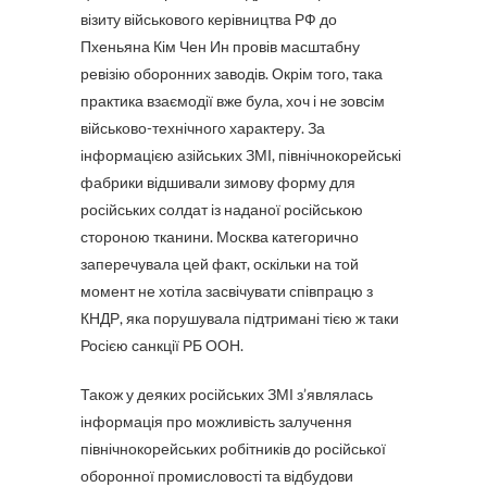
візиту військового керівництва РФ до
Пхеньяна Кім Чен Ин провів масштабну
ревізію оборонних заводів. Окрім того, така
практика взаємодії вже була, хоч і не зовсім
військово-технічного характеру. За
інформацією азійських ЗМІ, північнокорейські
фабрики відшивали зимову форму для
російських солдат із наданої російською
стороною тканини. Москва категорично
заперечувала цей факт, оскільки на той
момент не хотіла засвічувати співпрацю з
КНДР, яка порушувала підтримані тією ж таки
Росією санкції РБ ООН.
Також у деяких російських ЗМІ з’являлась
інформація про можливість залучення
північнокорейських робітників до російської
оборонної промисловості та відбудови