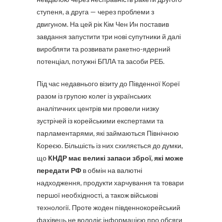
ступеня, а друга — через проблеми з
двигуном. На цей рік Кім Чен Ин поставив
завдання запустити три нові супутники й далі
виробляти та розвивати ракетно-ядерний
потенціал, потужні БПЛА та засоби РЕБ.
Під час недавнього візиту до Південної Кореї
разом із групою колег із українських
аналітичних центрів ми провели низку
зустрічей із корейськими експертами та
парламентарями, які займаються Північною
Кореєю. Більшість із них схиляється до думки,
що
КНДР має великі запаси зброї, які може
передати РФ
в обмін на валютні
надходження, продукти харчування та товари
першої необхідності, а також військові
технології. Проте жоден південнокорейський
фахівець не володіє інформацією про обсяги