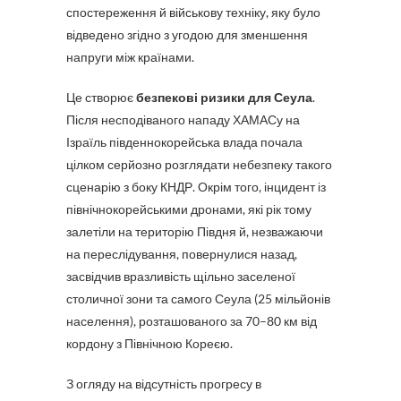
спостереження й військову техніку, яку було
відведено згідно з угодою для зменшення
напруги між країнами.
Це створює
безпекові ризики для Сеула
.
Після несподіваного нападу ХАМАСу на
Ізраїль південнокорейська влада почала
цілком серйозно розглядати небезпеку такого
сценарію з боку КНДР. Окрім того, інцидент із
північнокорейськими дронами, які рік тому
залетіли на територію Півдня й, незважаючи
на переслідування, повернулися назад,
засвідчив вразливість щільно заселеної
столичної зони та самого Сеула (25 мільйонів
населення), розташованого за 70–80 км від
кордону з Північною Кореєю.
З огляду на відсутність прогресу в