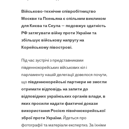
Військово-технічне співробітництво
Москви та Пхеньяна є спільним викликом
для Києва та Сеула — подовжує здатність
РФ затягувати війну проти України та
збільшує військову напругу на
Корейському півострові.
Під час зустрічі з представниками
південнокорейських військових кіл і
парламенту нашій делегації довелося почути,
що
південнокорейські партнери не змогли
отримати відповідь на запити до
відповідних українських органів влади, в
яких просили надати фактичні докази
використання Росією північнокорейської
зброї проти України.
Йдеться про
фотографії та матеріали експертиз. За їхніми