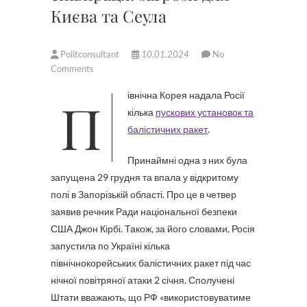
Києва та Сеула
Politconsultant
10.01.2024
No
Comments
Північна Корея надала Росії
кілька
пускових установок та
балістичних ракет
.
Принаймні одна з них була
запущена 29 грудня та впала у відкритому
полі в Запорізькій області. Про це в четвер
заявив речник Ради національної безпеки
США Джон Кірбі. Також, за його словами, Росія
запустила по Україні кілька
північнокорейських балістичних ракет під час
нічної повітряної атаки 2 січня. Сполучені
Штати вважають, що РФ «використовуватиме