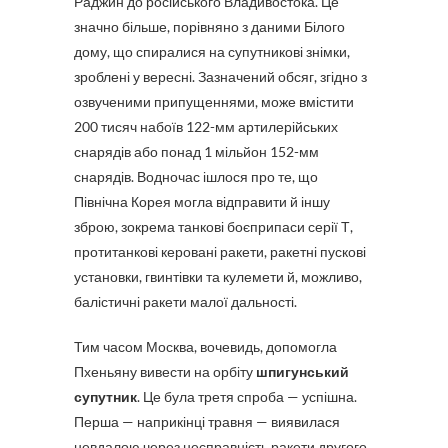
Раджин до російського Владивостока. Це
значно більше, порівняно з даними Білого
дому, що спиралися на супутникові знімки,
зроблені у вересні. Зазначений обсяг, згідно з
озвученими припущеннями, може вмістити
200 тисяч набоїв 122-мм артилерійських
снарядів або понад 1 мільйон 152-мм
снарядів. Водночас ішлося про те, що
Північна Корея могла відправити й іншу
зброю, зокрема танкові боєприпаси серії Т,
протитанкові керовані ракети, ракетні пускові
установки, гвинтівки та кулемети й, можливо,
балістичні ракети малої дальності.
Тим часом Москва, вочевидь, допомогла
Пхеньяну вивести на орбіту
шпигунський
супутник
. Це була третя спроба — успішна.
Перша — наприкінці травня — виявилася
невдалою через несправність ракети другого