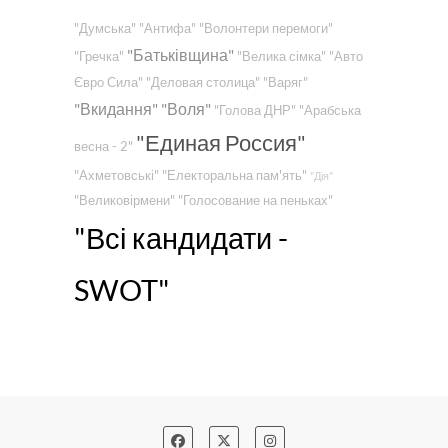
"Думська"
"Антифа"
"Волонтери перемоги"
"Батьківщина"
"Гречка"
"Велика сімка"
"Авто
Євро Сила"
"Деловая столица"
"Варяг"
"Вкидання"
"Воля"
"Голова ДНР"
"Арабська
"Единая Россия"
весна - 2"
"Ахметовські"
"Електоральна пам'ять"
"Дія"
"Великовірмени"
"Голосование на пеньках"
"Всі кандидати -
SWOT"