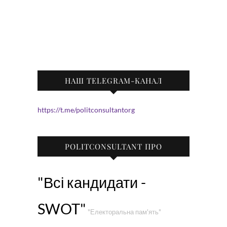
НАШ TELEGRAM-КАНАЛ
https://t.me/politconsultantorg
POLITCONSULTANT ПРО
"Всі кандидати -
SWOT"
"Електоральна пам'ять"