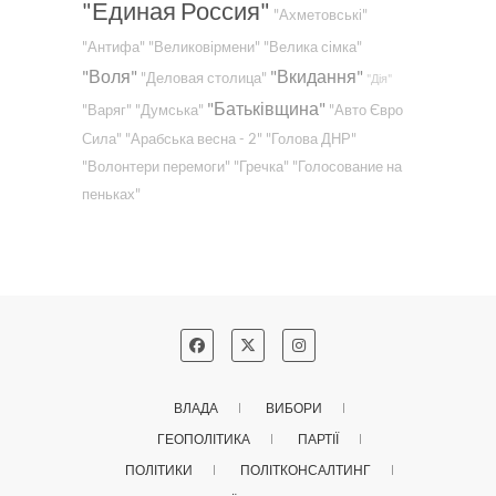
"Единая Россия"
"Ахметовські"
"Антифа"
"Великовірмени"
"Велика сімка"
"Воля"
"Вкидання"
"Деловая столица"
"Дія"
"Батьківщина"
"Варяг"
"Думська"
"Авто Євро
Сила"
"Арабська весна - 2"
"Голова ДНР"
"Волонтери перемоги"
"Гречка"
"Голосование на
пеньках"
ВЛАДА
ВИБОРИ
ГЕОПОЛІТИКА
ПАРТІЇ
ПОЛІТИКИ
ПОЛІТКОНСАЛТИНГ