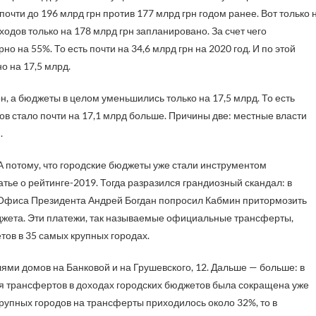
очти до 196 млрд грн против 177 млрд грн годом ранее. Вот только 
оходов только на 178 млрд грн запланировано. За счет чего
о на 55%. То есть почти на 34,6 млрд грн на 2020 год. И по этой
 на 17,5 млрд.
рн, а бюджеты в целом уменьшились только на 17,5 млрд. То есть
в стало почти на 17,1 млрд больше. Причины две: местные власти
.
А потому, что городские бюджеты уже стали инструментом
тье о рейтинге-2019. Тогда разразился грандиозный скандал: в
ва Офиса Президента Андрей Богдан попросил Кабмин притормозить
жета. Эти платежи, так называемые официальные трансферты,
ов в 35 самых крупных городах.
ми домов на Банковой и на Грушевского, 12. Дальше — больше: в
я трансфертов в доходах городских бюджетов была сокращена уже
рупных городов на трансферты приходилось около 32%, то в