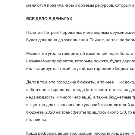
меняются правила игры и объемы ресурсов, которыми о
ВСЕ ДЕЛО В ДЕНЬГАХ
Начатая Петром Порошенко и его верным оруженосце
будет доведена до завершения. Точнее, не так: рефо
Можно что угодно говорить об изменении норм Констит
называемых префектов, которым, похоже, будет дарова
иллюстрируется такой штукой, как городские бюджеты.
Дело в том, что городские бюджеты, а точнее — их дох
собственные средства города (это и часть налога на 
недвижимость, и много чего еще), а также бюджетные т
из центра для выравнивания условий жизни жителей раз
бюджете-2020 на трансферты пришлось около 1/8, то 
половины.
Когда реформа децентрализации набрала ход, денег 