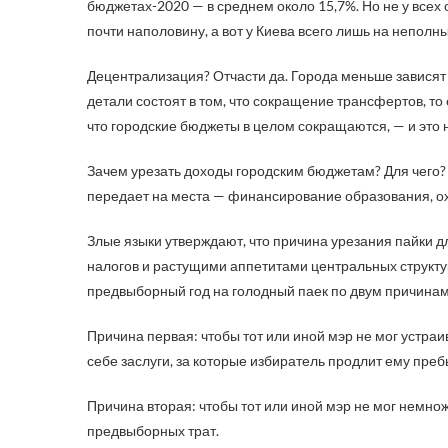
бюджетах-2020 — в среднем около 15,7%. Но не у всех 
почти наполовину, а вот у Киева всего лишь на неполн
Децентрализация? Отчасти да. Города меньше зависят о
детали состоят в том, что сокращение трансфертов, то
что городские бюджеты в целом сокращаются, — и эт
Зачем урезать доходы городским бюджетам? Для чего? 
передает на места — финансирование образования, ох
Злые языки утверждают, что причина урезания пайки д
налогов и растущими аппетитами центральных структур
предвыборный год на голодный паек по двум причинам
Причина первая: чтобы тот или иной мэр не мог устр
себе заслуги, за которые избиратель продлит ему преб
Причина вторая: чтобы тот или иной мэр не мог немн
предвыборных трат.