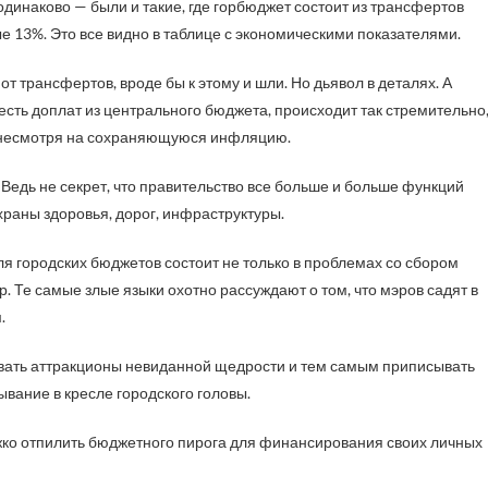
одинаково — были и такие, где горбюджет состоит из трансфертов
ые 13%. Это все видно в таблице с экономическими показателями.
т трансфертов, вроде бы к этому и шли. Но дьявол в деталях. А
 есть доплат из центрального бюджета, происходит так стремительно
о несмотря на сохраняющуюся инфляцию.
Ведь не секрет, что правительство все больше и больше функций
раны здоровья, дорог, инфраструктуры.
ля городских бюджетов состоит не только в проблемах со сбором
. Те самые злые языки охотно рассуждают о том, что мэров садят в
.
аивать аттракционы невиданной щедрости и тем самым приписывать
ывание в кресле городского головы.
ожко отпилить бюджетного пирога для финансирования своих личных