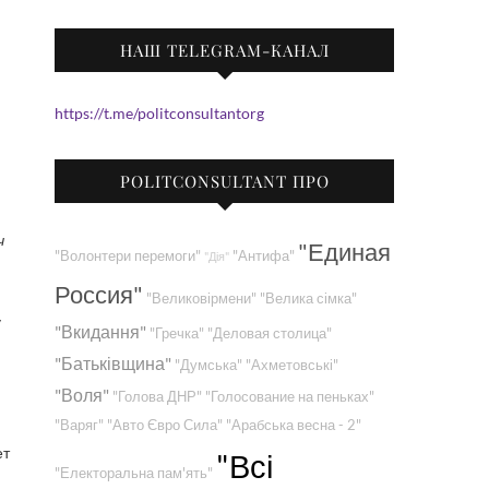
НАШ TELEGRAM-КАНАЛ
https://t.me/politconsultantorg
POLITCONSULTANT ПРО
ч
"Единая
"Волонтери перемоги"
"Антифа"
"Дія"
Россия"
"Великовірмени"
"Велика сімка"
у
"Вкидання"
"Гречка"
"Деловая столица"
"Батьківщина"
"Думська"
"Ахметовські"
"Воля"
"Голова ДНР"
"Голосование на пеньках"
"Варяг"
"Авто Євро Сила"
"Арабська весна - 2"
ет
"Всі
"Електоральна пам'ять"