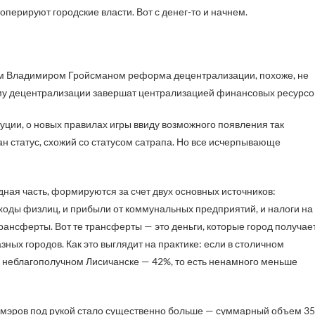
перируют городские власти. Вот с денег-то и начнем.
м Владимиром Гройсманом реформа децентрализации, похоже, не
рму децентрализации завершат централизацией финансовых ресурсо
уции, о новых правилах игры ввиду возможного появления так
н статус, схожий со статусом сатрапа. Но все исчерпывающе
одная часть, формируются за счет двух основных источников:
доходы физлиц, и прибыли от коммунальных предприятий, и налоги на
рансферты. Вот те трансферты — это деньги, которые город получае
ных городов. Как это выглядит на практике: если в столичном
в неблагополучном Лисичанске — 42%, то есть ненамного меньше
у мэров под рукой стало существенно больше — суммарный объем 35