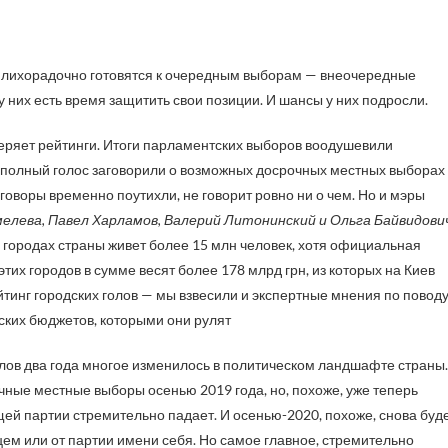
у них есть время защитить свои позиции. И шансы у них подросли.
еряет рейтинги. Итоги парламентских выборов воодушевили
 полный голос заговорили о возможных досрочных местных выборах
азговоры временно поутихли, не говорит ровно ни о чем. Но и мэры
лева, Павел Харламов, Валерий Литонинский и Ольга Байвидови
5 городах страны живет более 15 млн человек, хотя официальная
их городов в сумме весят более 178 млрд грн, из которых на Киев
йтинг городских голов — мы взвесили и экспертные мнения по повод
ских бюджетов, которыми они рулят
олов два года многое изменилось в политическом ландшафте страны.
чные местные выборы осенью 2019 года, но, похоже, уже теперь
ей партии стремительно падает. И осенью-2020, похоже, снова буд
ем или от партии имени себя. Но самое главное, стремительно