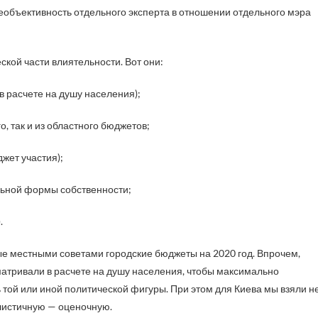
еобъективность отдельного эксперта в отношении отдельного мэра
ской части влиятельности. Вот они:
в расчете на душу населения);
, так и из областного бюджетов;
жет участия);
льной формы собственности;
.
е местными советами городские бюджеты на 2020 год. Впрочем,
матривали в расчете на душу населения, чтобы максимально
той или иной политической фигуры. При этом для Киева мы взяли н
листичную — оценочную.