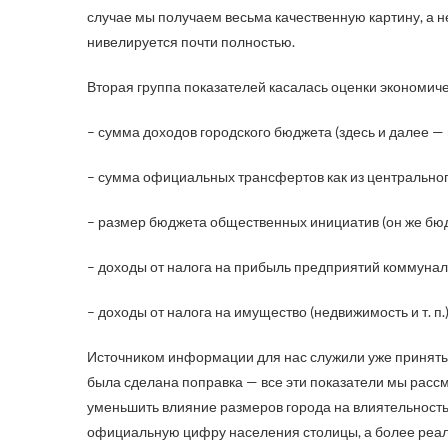
случае мы получаем весьма качественную картину, а н
нивелируется почти полностью.
Вторая группа показателей касалась оценки экономиче
– сумма доходов городского бюджета (здесь и далее — 
– сумма официальных трансфертов как из центрального
– размер бюджета общественных инициатив (он же бюд
– доходы от налога на прибыль предприятий коммуна
– доходы от налога на имущество (недвижимость и т. п.)
Источником информации для нас служили уже приняты
была сделана поправка — все эти показатели мы расс
уменьшить влияние размеров города на влиятельность 
официальную цифру населения столицы, а более реа