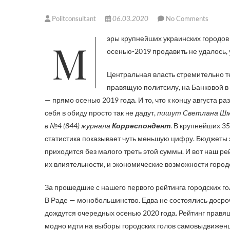
Politconsultant
06.03.2020
No Comments
Мэры крупнейших украинских городов лихорадочно готовятся к очередным выборам — внеочередные
осенью-2019 продавить не удалось, 
Центральная власть стремительно т
правящую политсилу, на Банковой в
— прямо осенью 2019 года. И то, что к концу августа р
себя в обиду просто так не дадут,
пишут Светлана Шме
в №4 (844) журнала
Корреспондент
. В крупнейших 3
статистика показывает чуть меньшую цифру. Бюджеты эт
приходится без малого треть этой суммы. И вот наш ре
их влиятельности, и экономические возможности город
За прошедшие с нашего первого рейтинга городских г
В Раде — монобольшинство. Едва не состоялись досро
дождутся очередных осенью 2020 года. Рейтинг правящ
модно идти на выборы городских голов самовыдвиженц