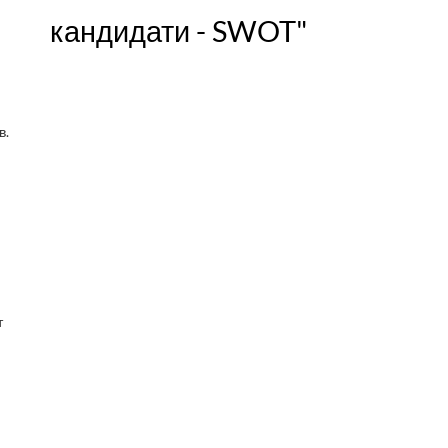
кандидати - SWOT"
в.
т