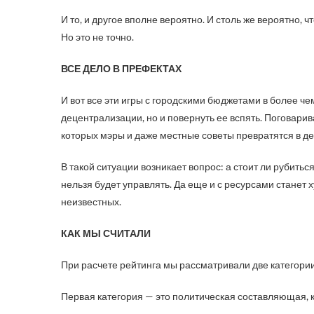
И то, и другое вполне вероятно. И столь же вероятно,
Но это не точно.
ВСЕ ДЕЛО В ПРЕФЕКТАХ
И вот все эти игры с городскими бюджетами в более ч
децентрализации, но и повернуть ее вспять. Поговарив
которых мэры и даже местные советы превратятся в де
В такой ситуации возникает вопрос: а стоит ли рубиться
нельзя будет управлять. Да еще и с ресурсами станет
неизвестных.
КАК МЫ СЧИТАЛИ
При расчете рейтинга мы рассматривали две категории
Первая категория — это политическая составляющая, 