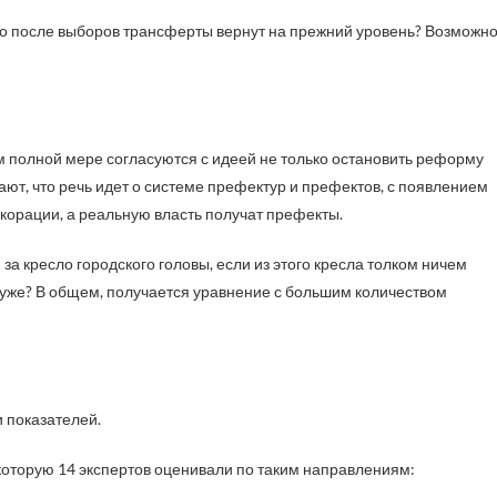
 что после выборов трансферты вернут на прежний уровень? Возможно
ем полной мере согласуются с идеей не только остановить реформу
ают, что речь идет о системе префектур и префектов, с появлением
корации, а реальную власть получат префекты.
 за кресло городского головы, если из этого кресла толком ничем
 хуже? В общем, получается уравнение с большим количеством
 показателей.
которую 14 экспертов оценивали по таким направлениям: