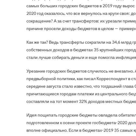
самых больших городских бюджетов в 2019 году вырос п
2020 год оказалось, что все вернулось на круги своя: д
сокращение? А за счет трансфертов: их урезали примерн
причине просели доходы бюджетов в целом — примерно
Как же так? Ведь трансферты сократили на 34,6 млрд г
собственных доходов в бюджетах 35 крупнейших городо
стали лучше собирать деньги и еще помогла инфляция
Урезание городских бюджетов случилось не внезапно. 
предвыборной политики, как писал Корреспондент в ста
середине августа стало известно, что тогдашний гла
причитающиеся городам платежи из центрального бюд
составляли на тот момент 32% доходов местных бюджет
Идея пощипать городские бюджеты овладела обитателя
подготовленном к осени проекте госбюджета-2020 дол
вполне официально. Если в бюджетах-2019 35 самых к