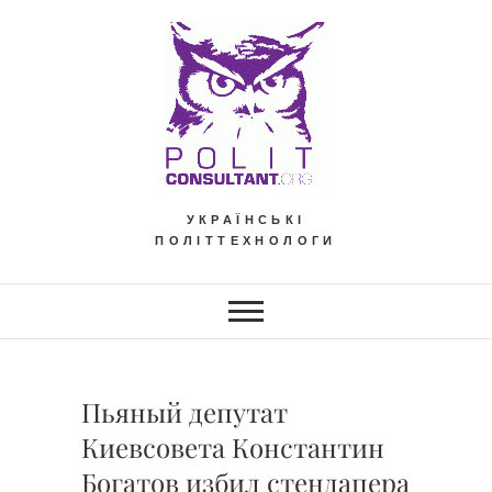
Skip
to
content
УКРАЇНСЬКІ
ПОЛІТТЕХНОЛОГИ
Пьяный депутат
Киевсовета Константин
Богатов избил стендапера