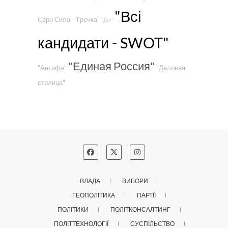
"Всі
Євро Сила"
"Гречка"
"Дія"
кандидати - SWOT"
"Единая Россия"
"Антифа"
"Деловая
столица"
ВЛАДА
ВИБОРИ
ГЕОПОЛІТИКА
ПАРТІЇ
ПОЛІТИКИ
ПОЛІТКОНСАЛТИНГ
ПОЛІТТЕХНОЛОГІЇ
СУСПІЛЬСТВО