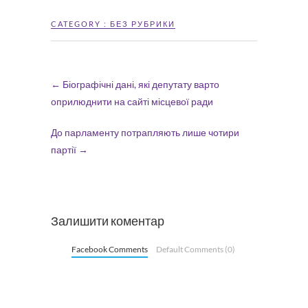
CATEGORY :
БЕЗ РУБРИКИ
←
Біографічні дані, які депутату варто
оприлюднити на сайті місцевої ради
До парламенту потрапляють лише чотири
партії
→
Залишити коментар
Facebook Comments
Default Comments (0)