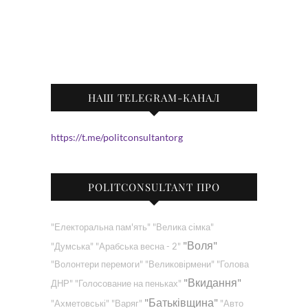
НАШ TELEGRAM-КАНАЛ
https://t.me/politconsultantorg
POLITCONSULTANT ПРО
"Електоральна пам'ять"
"Велика сімка"
"Воля"
"Думська"
"Арабська весна - 2"
"Волонтери перемоги"
"Великовірмени"
"Голова
"Вкидання"
ДНР"
"Голосование на пеньках"
"Батьківщина"
"Ахметовські"
"Варяг"
"Авто