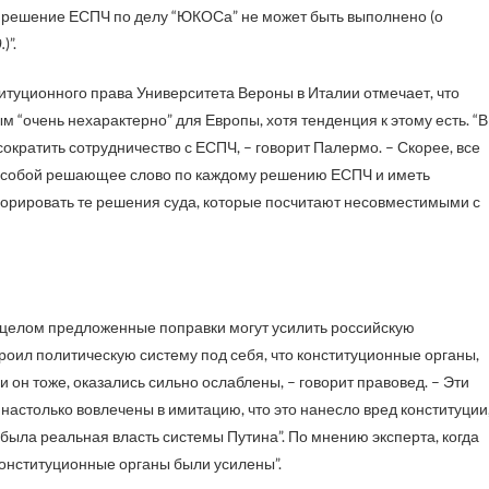
о решение ЕСПЧ по делу “ЮКОСа” не может быть выполнено (о
д
.
)”.
туционного права Университета Вероны в Италии отмечает, что
“очень нехарактерно” для Европы, хотя тенденция к этому есть. “В
сократить сотрудничество с ЕСПЧ, – говорит Палермо. – Скорее, все
 за собой решающее слово по каждому решению ЕСПЧ и иметь
норировать те решения суда, которые посчитают несовместимыми с
 в целом предложенные поправки могут усилить российскую
строил политическую систему под себя, что конституционные органы,
и он тоже, оказались сильно ослаблены, – говорит правовед. – Эти
настолько вовлечены в имитацию, что это нанесло вред конституции
 была реальная власть системы Путина”. По мнению эксперта, когда
 конституционные органы были усилены”.