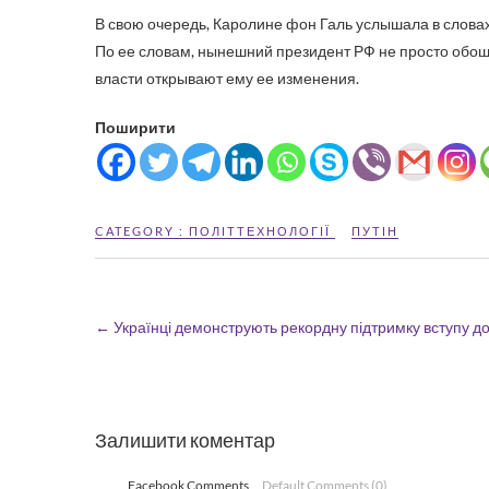
В свою очередь, Каролине фон Галь услышала в словах
По ее словам, нынешний президент РФ не просто обоше
власти открывают ему ее изменения.
Поширити
CATEGORY :
ПОЛІТТЕХНОЛОГІЇ
ПУТІН
←
Українці демонструють рекордну підтримку вступу д
Залишити коментар
Facebook Comments
Default Comments (0)