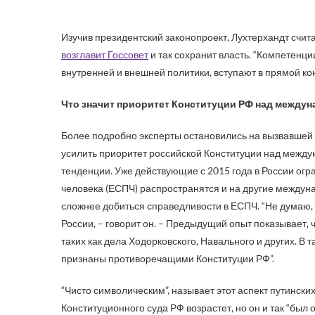
Изучив президентский законопроект, Лухтерхандт счита
возглавит Госсовет
и так сохранит власть. “Компетенц
внутренней и внешней политики, вступают в прямой ко
Что значит приоритет Конституции РФ над между
Более подробно эксперты остановились на вызвавшей 
усилить приоритет российской Конституции над между
тенденции. Уже действующие с 2015 года в России ог
человека (ЕСПЧ) распространятся и на другие междуна
сложнее добиться справедливости в ЕСПЧ. “Не думаю, 
России, – говорит он. – Предыдущий опыт показывает,
таких как дела Ходорковского, Навального и других. 
признаны противоречащими Конституции РФ”.
“Чисто символическим”, называет этот аспект путинск
Конституционного суда РФ возрастет, но он и так “бы