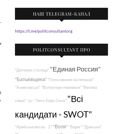
НАШ TELEGRAM-КАНАЛ
https://t.me/politconsultantorg
м
POLITCONSULTANT ПРО
"Единая Россия"
"Деловая столица"
"Батьківщина"
"Голосование на пеньках"
"Ахметовські"
"Волонтери перемоги"
"Велика
й
"Всі
е
сімка"
"Авто Євро Сила"
"Дія"
кандидати - SWOT"
"Воля"
"Арабська весна - 2"
"Варяг"
"Думська"