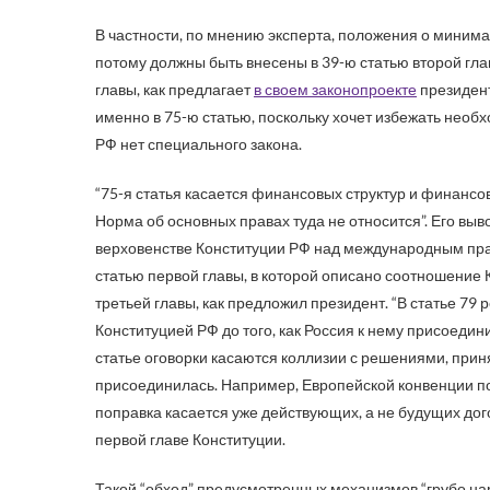
В частности, по мнению эксперта, положения о минима
потому должны быть внесены в 39-ю статью второй главы
главы, как предлагает
в своем законопроекте
президент
именно в 75-ю статью, поскольку хочет избежать необ
РФ нет специального закона.
“75-я статья касается финансовых структур и финансо
Норма об основных правах туда не относится”. Его выв
верховенстве Конституции РФ над международным прав
статью первой главы, в которой описано соотношение 
третьей главы, как предложил президент. “В статье 79
Конституцией РФ до того, как Россия к нему присоедин
статье оговорки касаются коллизии с решениями, при
присоединилась. Например, Европейской конвенции п
поправка касается уже действующих, а не будущих дог
первой главе Конституции.
Такой “обход” предусмотренных механизмов “грубо нар