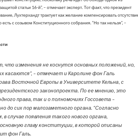
щитой статьи 16-й”, – отмечает эксперт. Тот факт, что президент
ание, Лухтерхандт трактует как желание компенсировать отсутстви
есть с созывом Конституционного собрания. “Но так нельзя”, –
асти
их касаются”, – отмечает и Каролине фон Галь
 права Восточной Европы в Университете Кельна, с
резидентского законопроекта. По ее мнению, это
дного права, так и о полномочиях Госсовета –
о до сих пор малозаметного органа. “Согласно
в случае появления такого нового органа,
 основную главу конституции, в которой описаны
ит фон Галь.