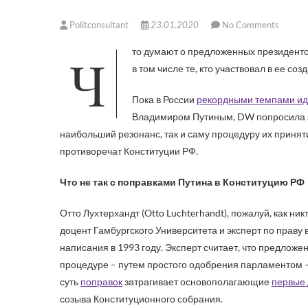
Politconsultant
23.01.2020
No Comments
Что думают о предложенных президентом Путиным изменениях в Конституцию России европейские юристы –
в том числе те, кто участвовал в ее с
Пока в России
рекордными темпами иде
Владимиром Путиным, DW попросила за
наибольший резонанс, так и саму процедуру их принят
противоречат Конституции РФ.
Что не так с поправками Путина в Конституцию РФ
Отто Лухтерхандт (Otto Luchterhandt), пожалуй, как н
доцент Гамбургского Университета и эксперт по праву 
написания в 1993 году. Эксперт считает, что предл
процедуре – путем простого одобрения парламентом –
суть
поправок
затрагивает основополагающие
первые 
созыва Конституционного собрания.