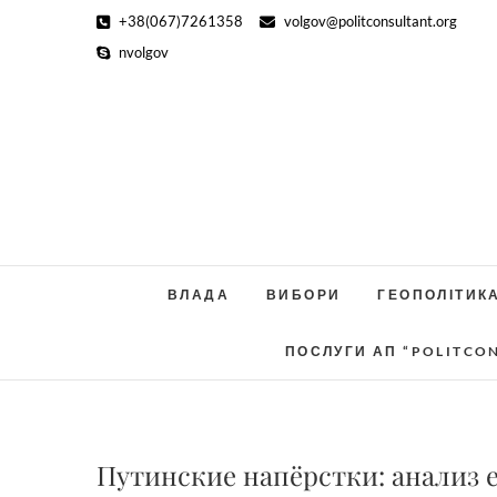
Skip
+38(067)7261358
volgov@politconsultant.org
to
nvolgov
content
ВЛАДА
ВИБОРИ
ГЕОПОЛІТИК
ПОСЛУГИ АП “POLITCO
Путинские напёрстки: анализ