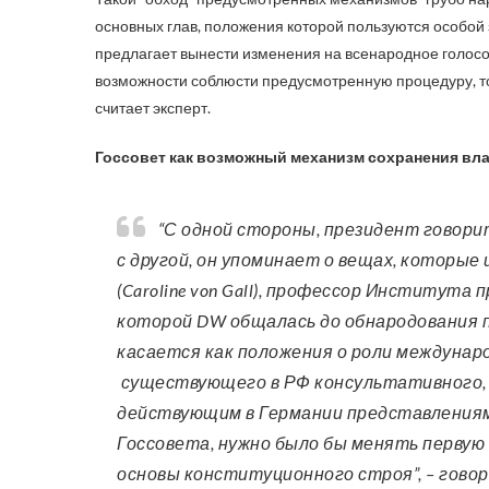
основных глав, положения которой пользуются особой за
предлагает вынести изменения на всенародное голосов
возможности соблюсти предусмотренную процедуру, то 
считает эксперт.
Госсовет как возможный механизм сохранения вл
“С одной стороны, президент говорит, что изменения не коснутся основных положений, но,
с другой, он упоминает о вещах, которые 
(Caroline von Gall), профессор Института
которой DW общалась до обнародования п
касается как положения о роли междунаро
существующего в РФ консультативного, н
действующим в Германии представлениям, 
Госсовета, нужно было бы менять первую
основы конституционного строя”, – говор