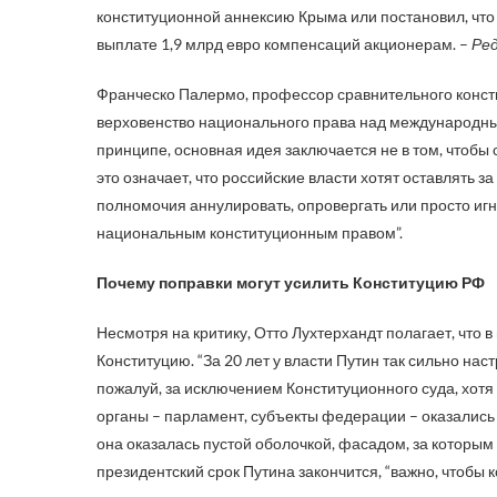
конституционной аннексию Крыма или постановил, чт
выплате 1,9 млрд евро компенсаций акционерам. –
Ре
Франческо Палермо, профессор сравнительного консти
верховенство национального права над международным 
принципе, основная идея заключается не в том, чтобы 
это означает, что российские власти хотят оставлять
полномочия аннулировать, опровергать или просто иг
национальным конституционным правом”.
Почему поправки могут усилить Конституцию РФ
Несмотря на критику, Отто Лухтерхандт полагает, что
Конституцию. “За 20 лет у власти Путин так сильно на
пожалуй, за исключением Конституционного суда, хотя 
органы – парламент, субъекты федерации – оказались 
она оказалась пустой оболочкой, фасадом, за которым
президентский срок Путина закончится, “важно, чтобы