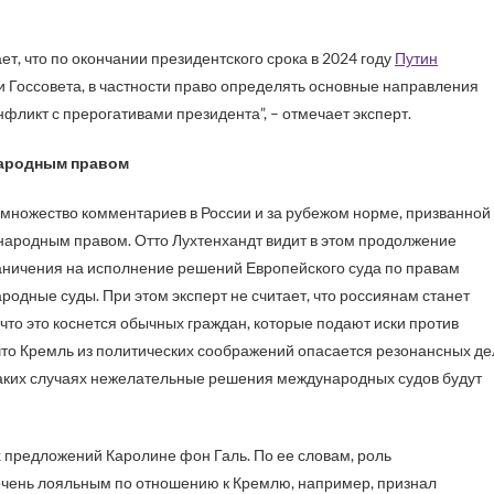
ет, что по окончании президентского срока в 2024 году
Путин
ии Госсовета, в частности право определять основные направления
нфликт с прерогативами президента”, – отмечает эксперт.
народным правом
множество комментариев в России и за рубежом норме, призванной
народным правом. Отто Лухтенхандт видит в этом продолжение
раничения на исполнение решений Европейского суда по правам
родные суды. При этом эксперт не считает, что россиянам станет
что это коснется обычных граждан, которые подают иски против
 что Кремль из политических соображений опасается резонансных де
В таких случаях нежелательные решения международных судов будут
их предложений Каролине фон Галь. По ее словам, роль
л очень лояльным по отношению к Кремлю, например, признал