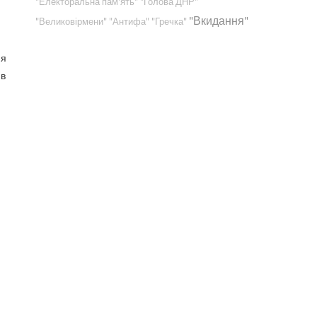
"Електоральна пам'ять"
"Голова ДНР"
"Вкидання"
"Великовірмени"
"Антифа"
"Гречка"
й
ия
 в