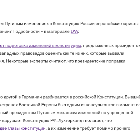
оздании? Подробности – в материале
DW
.
т подготовка изменений в конституцию
, предложенных президенто
падных правоведов оценить как те из них, которые вызвали
ия. Некоторые эксперты считают, что президентские поправки
икто другой в Германии разбирается в российской Конституции. Бывши
в странах Восточной Европы был одним из консультантов в момент е
оженный президентом Путиным механизм изменений по упрощенной
 нарушает Конституцию РФ. Лухтерхандт полагает, что
две главы конституции
, а их изменение требует помимо прочего