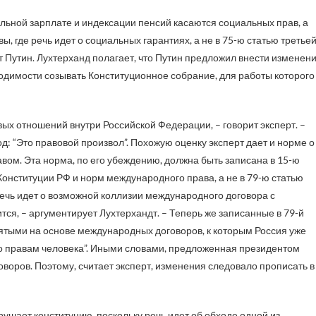
льной зарплате и индексации пенсий касаются социальных прав, а
, где речь идет о социальных гарантиях, а не в 75-ю статью третье
 Путин. Лухтерханд полагает, что Путин предложил внести изменен
ходимости созывать Конституционное собрание, для работы которого
вых отношений внутри Российской Федерации, – говорит эксперт. –
од: “Это правовой произвол”. Похожую оценку эксперт дает и норме о
ом. Эта норма, по его убеждению, должна быть записана в 15-ю
Конституции РФ и норм международного права, а не в 79-ю статью
 речь идет о возможной коллизии международного договора с
ится, – аргументирует Лухтерхандт. – Теперь же записанные в 79-й
нятыми на основе международных договоров, к которым Россия уже
о правам человека”. Иными словами, предложенная президентом
оворов. Поэтому, считает эксперт, изменения следовало прописать в
ушает конституцию, поскольку речь идет об обходе одной из