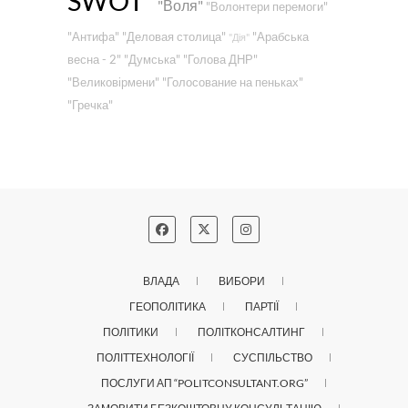
SWOT"
"Воля"
"Волонтери перемоги"
"Антифа"
"Деловая столица"
"Арабська
"Дія"
весна - 2"
"Думська"
"Голова ДНР"
"Великовірмени"
"Голосование на пеньках"
"Гречка"
ВЛАДА
ВИБОРИ
ГЕОПОЛІТИКА
ПАРТІЇ
ПОЛІТИКИ
ПОЛІТКОНСАЛТИНГ
ПОЛІТТЕХНОЛОГІЇ
СУСПІЛЬСТВО
ПОСЛУГИ АП “POLITCONSULTANT.ORG”