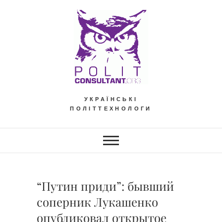
Skip
to
content
УКРАЇНСЬКІ
ПОЛІТТЕХНОЛОГИ
“Путин приди”: бывший
соперник Лукашенко
опубликовал открытое