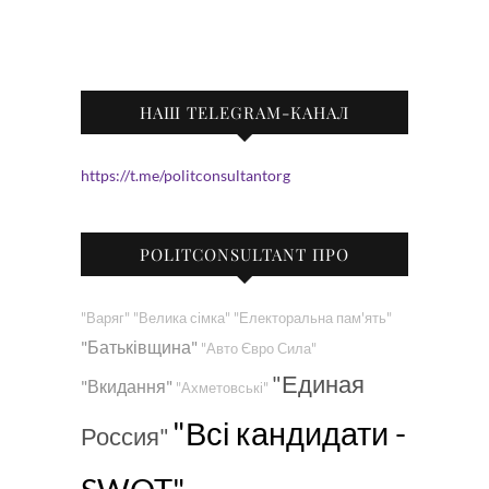
НАШ TELEGRAM-КАНАЛ
https://t.me/politconsultantorg
POLITCONSULTANT ПРО
"Варяг"
"Велика сімка"
"Електоральна пам'ять"
"Батьківщина"
"Авто Євро Сила"
"Единая
"Вкидання"
"Ахметовські"
"Всі кандидати -
Россия"